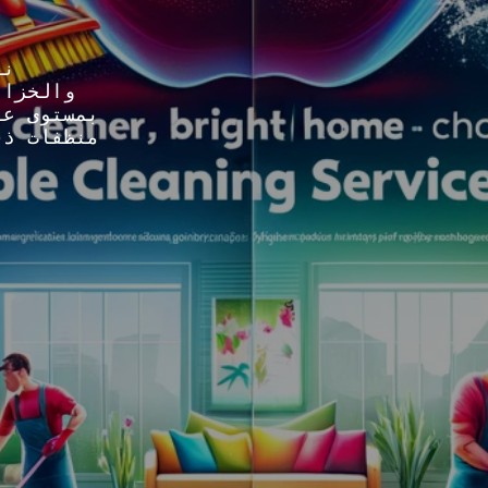
نق
والخزان
بمستوى عا
منظفات ذا