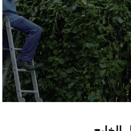
كة أبل أختيار الثقة
 الخليج