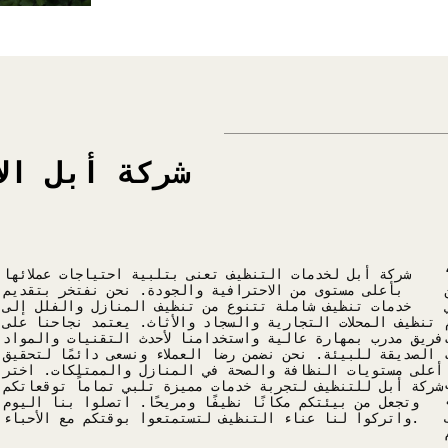
شركة أبل ال
ترافية والتميز في
شركة أبل لخدمات التنظيف تعنى بتلبية احتياجات عملائها
بأعلى مستوى من الاحترافية والجودة. نحن نفتخر بتقديم
خدمات تنظيف شاملة تتنوع من تنظيف المنازل والفلل إلى
تنظيف المحلات التجارية والسجاد والأثاث. يعتمد نجاحنا على
فريق مدرب بمهارة عالية واستخدامنا لأحدث التقنيات والمواد
الصديقة للبيئة. نحن نضمن رضا العملاء ونسعى دائمًا لتحقيق
أعلى مستويات النظافة والصحة في المنازل والممتلكات. اختر
شركة أبل للتنظيف لتجربة خدمات مميزة تلبي تماماً توقعاتكم
وتجعل من بيئتكم مكانًا نظيفًا ومريحًا. اتصلوا بنا اليوم
واتركوا لنا عناء التنظيف لتستمتعوا بوقتكم مع الأحباء.