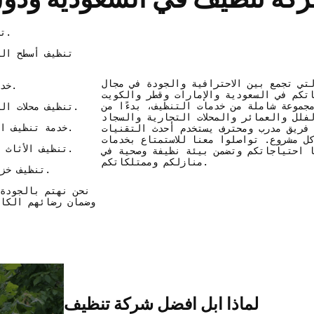
تنظيف منازل بجميع أنحائها لضمان بيئة نظيفة وصحية للعائلة.
تنظيف أسطح ال
تي تجمع بين الاحترافية والجودة في مجال
خدمات تنظيف فلل وعمائر للعقارات الكبيرة والمتطلبات الخاصة.
تكم في السعودية والإمارات وقطر والكويت
جموعة شاملة من خدمات التنظيف، بدءًا من
تنظيف محلات التجزئة والأماكن التجارية لجعلها مكانًا نظيفًا ومرتبًا للعملاء.
لفلل والعمائر والمحلات التجارية والسجاد
خدمة تنظيف السجاد والموكيت بجميع أحجامهم للحفاظ على جودتهم ونظافتهم.
 فريق مدرب ومحترف يستخدم أحدث التقنيات
ل مشروع. تواصلوا معنا للاستمتاع بخدمات
تنظيف الأثاث والأرضيات باستخدام تقنيات حديثة لإعادتهم إلى حالتهم الأمثل.
ا احتياجاتكم وتضمن بيئة نظيفة وصحية في
منازلكم وممتلكاتكم.
تنظيف خزانات المياه لضمان جودة المياه التي تستخدمونها في المنزل.
نحن نهتم بالجودة 
وضمان رضائهم الكام
لماذا ابل افضل شركة تنظيف