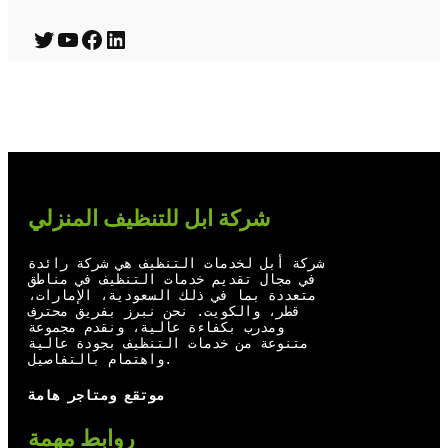
T
Y
F
L
w
o
a
i
i
u
c
n
t
T
e
k
t
u
b
e
e
b
o
d
شركة ابل للتنظيف المنزلي
r
e
o
I
شركة أبل لخدمات التنظيف هي شركة رائدة
k
n
في مجال تقديم خدمات التنظيف في مناطق
متعددة بما في ذلك السعودية، الإمارات،
قطر، والكويت. نحن نبرز بفريق محترف
ومدرب بكفاءة عالية، ونقدم مجموعة
متنوعة من خدمات التنظيف بجودة عالية
واهتمام بالتفاصيل.
موتقع ومتاجر هامة
روابط مهمة