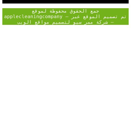
جمع الحقوق محفوظة لموقع
applecleaningcompany – تم تصميم الموقع عبر
–
شركة ممر سيو لتصميم مواقع الويب