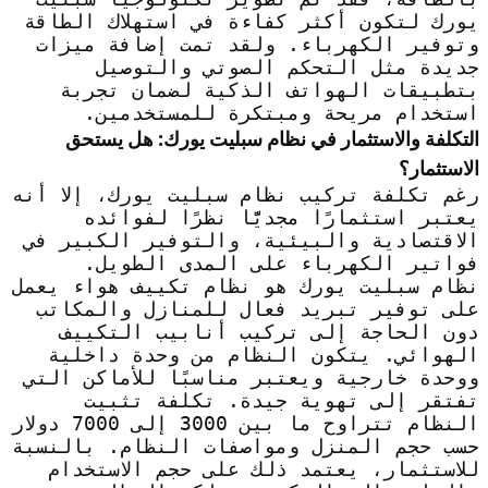
يورك لتكون أكثر كفاءة في استهلاك الطاقة
وتوفير الكهرباء. ولقد تمت إضافة ميزات
جديدة مثل التحكم الصوتي والتوصيل
بتطبيقات الهواتف الذكية لضمان تجربة
استخدام مريحة ومبتكرة للمستخدمين.
التكلفة والاستثمار في نظام سبليت يورك: هل يستحق
الاستثمار؟
رغم تكلفة تركيب نظام سبليت يورك، إلا أنه
يعتبر استثمارًا مجديًّا نظرًا لفوائده
الاقتصادية والبيئية، والتوفير الكبير في
فواتير الكهرباء على المدى الطويل.
نظام سبليت يورك هو نظام تكييف هواء يعمل
على توفير تبريد فعال للمنازل والمكاتب
دون الحاجة إلى تركيب أنابيب التكييف
الهوائي. يتكون النظام من وحدة داخلية
ووحدة خارجية ويعتبر مناسبًا للأماكن التي
تفتقر إلى تهوية جيدة. تكلفة تثبيت
النظام تتراوح ما بين 3000 إلى 7000 دولار
حسب حجم المنزل ومواصفات النظام. بالنسبة
للاستثمار، يعتمد ذلك على حجم الاستخدام