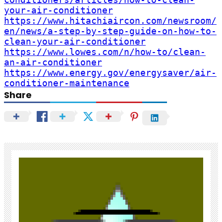
your-air-conditioner
https://www.hitachiaircon.com/newsroom/
en/news/a-step-by-step-guide-on-how-to-
clean-your-air-conditioner
https://www.lowes.com/n/how-to/clean-
an-air-conditioner
https://www.energy.gov/energysaver/air-
conditioner-maintenance
Share