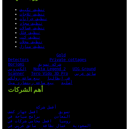
تنظيف تكييف
تنظيف ثلاجات
تنظيف خزانات
تنظيف سجاد
تنظيف غسالات
تنظيف فلل
تنظيف كنب
تنظيف محلات
تنظيف منازل
Gold
Detectors
Private cottages
شركة تسويق
Borjomi
UIG Ground
Nokta Legend 2
الكتروني
سائق عربي
Tero Vido 3D Pro
Scanner
في إيطاليا
بيع ساعة رولكس
أصلية
بيع ساعة ريتشارد ميل
أهم الشركات
أفضل شركة
تسويق
افضل جهاز كشف
المعادن
برامج سياحة في
روسيا
افضل محامي شركات في
السعودية
عمال نظافة
سائق عربي في