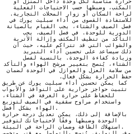
حرارة مناسبة لكل وحدة داخل المنزل أو
المكتب، وضبطها حسب الاحتياجات الفعلية
لراحة السكان أو زوار المحلات التجارية.
للاستفادة القصوى من أداء سبليت يورك في
فصل الصيف والشتاء، يجب القيام بالصيانة
الدورية للوحدة. في فصل الصيف، يجب
التأكد من تنظيف المكثف وإزالة الأتربة
والشوائب التي قد تتراكم عليه، حيث أن
ذلك سيساعد على تحسين أداء التبريد
وزيادة كفاءة الوحدة. بالنسبة لفصل
الشتاء، يُنصح بتغيير مرشح الهواء والتأكد
من سلامة العزل والعوازل في الوحدة لضمان
حفظ الحرارة بشكل فعال.
كما يمكن تحسين أداء سبليت يورك عن طريق
تثبيت حواجز حرارية على النوافذ والأبواب
للحفاظ على حرارة الغرفة في الشتاء،
واستخدام مراوح سقفية في الصيف لتوزيع
الهواء بشكل أفضل.
بالإضافة إلى ذلك، يمكن تعديل درجة حرارة
الوحدة وضبطها وفقًا لاحتياجاتك لتوفير
استهلاك الطاقة وضمان الراحة في البيئة.
وفي النهاية، يُنصح بالتواصل مع فني متخصص