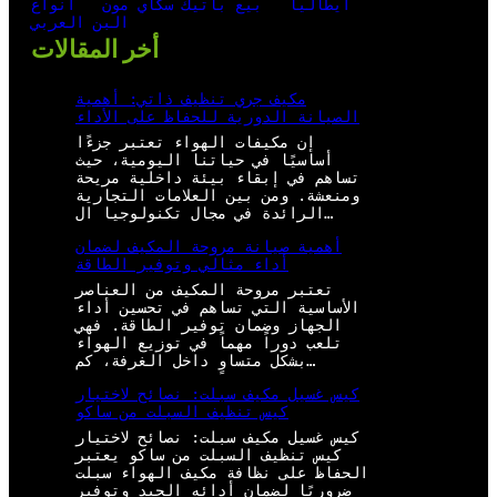
ايطاليا
بيع باتيك سكاي مون
أنواع
البن العربي
أخر المقالات
مكيف جري تنظيف ذاتي: أهمية
الصيانة الدورية للحفاظ على الأداء
إن مكيفات الهواء تعتبر جزءًا
أساسيًا في حياتنا اليومية، حيث
تساهم في إبقاء بيئة داخلية مريحة
ومنعشة. ومن بين العلامات التجارية
الرائدة في مجال تكنولوجيا ال…
أهمية صيانة مروحة المكيف لضمان
أداء مثالي وتوفير الطاقة
تعتبر مروحة المكيف من العناصر
الأساسية التي تساهم في تحسين أداء
الجهاز وضمان توفير الطاقة. فهي
تلعب دوراً مهماً في توزيع الهواء
بشكل متساوٍ داخل الغرفة، كم…
كيس غسيل مكيف سبلت: نصائح لاختيار
كيس تنظيف السبلت من ساكو
كيس غسيل مكيف سبلت: نصائح لاختيار
كيس تنظيف السبلت من ساكو يعتبر
الحفاظ على نظافة مكيف الهواء سبلت
ضروريًا لضمان أدائه الجيد وتوفير