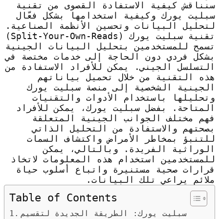
سنناقش كيفية الاستفادة القصوى من تقنية
سبليت يورك وكيفية استخدامها بشكل فعّال
لتحليل البيانات وتحسين الأنظمة الصناعية.
تقنية سبليت يورك (Split-Your-Own-Reads)
تسمح للمستخدمين بتحليل البيانات الجينية
بشكل فردي دون الحاجة إلى خدمات مختصة في
التسلسل الجيني. يمكن للأفراد الاستفادة من
هذه التقنية من خلال تحميل بياناتهم
الجينية الشخصية إلى منصة سبليت يورك
وتحليلها باستخدام الأدوات والتقنيات
المتاحة. بفضل سبليت يورك، يمكن للأفراد
فهم مختلف الجوانب الجينية المتعلقة
بصحتهم والاستفادة من التحليل الذاتي
للتنبؤ بمخاطر الأمراض واكتشاف السمات
الوراثية الفريدة. وبالتالي، يمكن
للمستخدمين استخدام هذه المعلومات لاتخاذ
قرارات صحية مستنيرة واتباع أسلوب حياة
ملائم يراعي تلك البيانات.
Table of Contents
سبليت يورك: الطريقة الجديدة لتقسيم