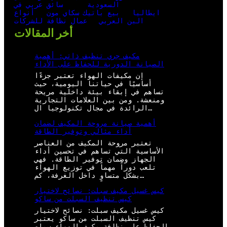
السعودية
سائق عربي في
ايطاليا
بيع باتيك سكاي مون
أنواع
البن العربي
عمال نظافة للشركات
أخر المقالات
مكيف جري تنظيف ذاتي: أهمية
الصيانة الدورية للحفاظ على الأداء
إن مكيفات الهواء تعتبر جزءًا
أساسيًا في حياتنا اليومية، حيث
تساهم في إبقاء بيئة داخلية مريحة
ومنعشة. ومن بين العلامات التجارية
الرائدة في مجال تكنولوجيا ال…
أهمية صيانة مروحة المكيف لضمان
أداء مثالي وتوفير الطاقة
تعتبر مروحة المكيف من العناصر
الأساسية التي تساهم في تحسين أداء
الجهاز وضمان توفير الطاقة. فهي
تلعب دوراً مهماً في توزيع الهواء
بشكل متساوٍ داخل الغرفة، كم…
كيس غسيل مكيف سبلت: نصائح لاختيار
كيس تنظيف السبلت من ساكو
كيس غسيل مكيف سبلت: نصائح لاختيار
كيس تنظيف السبلت من ساكو يعتبر
الحفاظ على نظافة مكيف الهواء سبلت