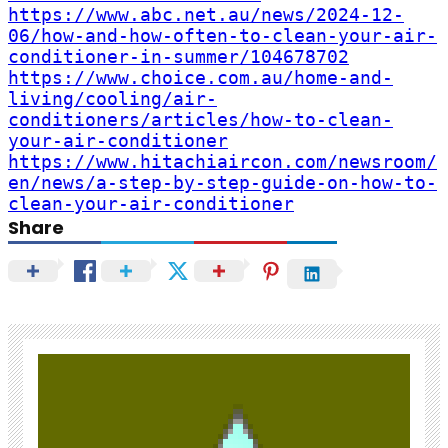
https://www.abc.net.au/news/2024-12-
06/how-and-how-often-to-clean-your-air-
conditioner-in-summer/104678702
https://www.choice.com.au/home-and-
living/cooling/air-
conditioners/articles/how-to-clean-
your-air-conditioner
https://www.hitachiaircon.com/newsroom/
en/news/a-step-by-step-guide-on-how-to-
clean-your-air-conditioner
Share