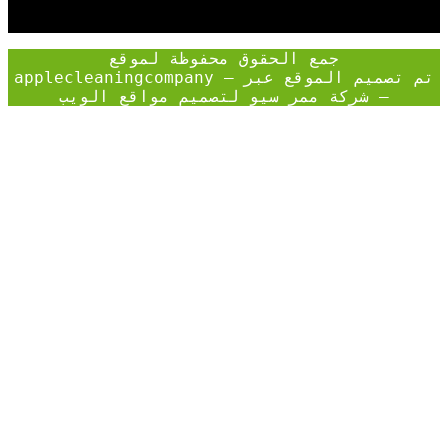
جمع الحقوق محفوظة لموقع
applecleaningcompany – تم تصميم الموقع عبر
–
شركة ممر سيو لتصميم مواقع الويب