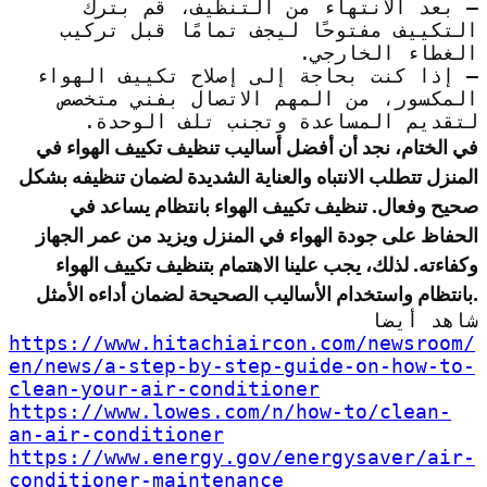
– بعد الانتهاء من التنظيف، قم بترك
التكييف مفتوحًا ليجف تمامًا قبل تركيب
الغطاء الخارجي.
– إذا كنت بحاجة إلى إصلاح تكييف الهواء
المكسور، من المهم الاتصال بفني متخصص
لتقديم المساعدة وتجنب تلف الوحدة.
في الختام، نجد أن أفضل أساليب تنظيف تكييف الهواء في
المنزل تتطلب الانتباه والعناية الشديدة لضمان تنظيفه بشكل
صحيح وفعال. تنظيف تكييف الهواء بانتظام يساعد في
الحفاظ على جودة الهواء في المنزل ويزيد من عمر الجهاز
وكفاءته. لذلك، يجب علينا الاهتمام بتنظيف تكييف الهواء
بانتظام واستخدام الأساليب الصحيحة لضمان أداءه الأمثل.
شاهد أيضا
https://www.hitachiaircon.com/newsroom/
en/news/a-step-by-step-guide-on-how-to-
clean-your-air-conditioner
https://www.lowes.com/n/how-to/clean-
an-air-conditioner
https://www.energy.gov/energysaver/air-
conditioner-maintenance