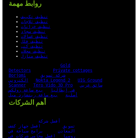
روابط مهمة
تنظيف تكييف
تنظيف ثلاجات
تنظيف خزانات
تنظيف سجاد
تنظيف غسالات
تنظيف فلل
تنظيف كنب
تنظيف محلات
تنظيف منازل
Gold
Detectors
Private cottages
شركة تسويق
Borjomi
UIG Ground
Nokta Legend 2
الكتروني
سائق عربي
Tero Vido 3D Pro
Scanner
في إيطاليا
بيع ساعة رولكس
أصلية
بيع ساعة ريتشارد ميل
أهم الشركات
أفضل شركة
تسويق
افضل جهاز كشف
المعادن
برامج سياحة في
روسيا
افضل محامي شركات في