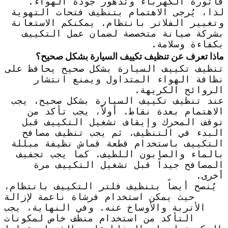
فاتورة الكهرباء وتدهور جودة الهواء.
لذا، يُرجى الاهتمام بتنظيف فتحات التهوية
وتغيير الفلاتر بانتظام. يمكنكم الاستعانة
بشركة صيانة متخصصة لضمان عمل التكييف
بكفاءة وسلامة.
ماذا تعرف عن تنظيف تكييف السيارة بشكل صحيح؟
تنظيف تكييف السيارة بشكل صحيح يحافظ على
نظافة الهواء المتداول ويمنع انتشار
الروائح الكريهة.
عند تنظيف تكييف السيارة بشكل صحيح، يجب
الاهتمام بعدة نقاط. أولاً، يجب تأكد من
توقف المحرك وإيقاف تشغيل التكييف قبل
البدء في التنظيف. ثم يجب تنظيف مصافح
التكييف باستخدام قطعة قماش نظيفة مبللة
بالماء والصابون اللطيف. كما يجب تجفيف
المصافح جيداً قبل تشغيل التكييف مرة
أخرى.
يُنصح أيضاً بتنظيف فلتر التكييف بانتظام،
حيث يمكن استخدام فرشاة ناعمة لإزالة
الأتربة والأوساخ عنه. وفي النهاية، يجب
التأكد من استخدام منظف خاص لمكونات