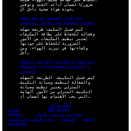
ضروريًا لضمان أدائه الجيد وتوفير
جودة هواء صحية داخل ال…
كيس غسيل المكيف: طريقة سهلة
وفعالة للحفاظ على نظافة المكيفات
كيس غسيل المكيف: طريقة سهلة
وفعالة للحفاظ على نظافة المكيفات
يُعتبر تنظيف المكيفات من الأمور
الضرورية للحفاظ على جودتها
وكفاءتها في تبريد الهواء. ومن
أجل…
كيس غسيل التكييف: الطريقة السهلة
والفعالة لتنظيف وصيانة التكييف
المنزلي
كيس غسيل التكييف: الطريقة السهلة
والفعالة لتنظيف وصيانة التكييف
المنزلي يعتبر تنظيف وصيانة
التكييف المنزلي من الأمور الهامة
التي يجب الاهتمام بها لضمان أد…
أفضل شركة
OKM Delta
تسويق
جولة في مدينة زيلامسي
Ranger
luxor
النمسا
بيع رولكس ياخت ماستر
hurghada