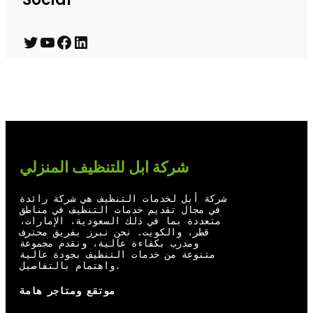
T
Y
F
L
w
o
a
i
i
u
c
n
t
T
e
k
t
u
b
e
e
b
o
d
شركة ابل للتنظيف المنزلي
r
e
o
I
شركة أبل لخدمات التنظيف هي شركة رائدة
k
n
في مجال تقديم خدمات التنظيف في مناطق
متعددة بما في ذلك السعودية، الإمارات،
قطر، والكويت. نحن نبرز بفريق محترف
ومدرب بكفاءة عالية، ونقدم مجموعة
متنوعة من خدمات التنظيف بجودة عالية
واهتمام بالتفاصيل.
موتقع ومتاجر هامة