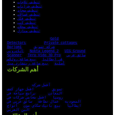
تنظيف ثلاجات
تنظيف خزانات
تنظيف سجاد
تنظيف غسالات
تنظيف فلل
تنظيف كنب
تنظيف محلات
تنظيف منازل
Gold
Detectors
Private cottages
شركة تسويق
Borjomi
UIG Ground
Nokta Legend 2
الكتروني
سائق عربي
Tero Vido 3D Pro
Scanner
في إيطاليا
بيع ساعة رولكس
أصلية
بيع ساعة ريتشارد ميل
أهم الشركات
أفضل شركة
تسويق
افضل جهاز كشف
المعادن
برامج سياحة في
روسيا
افضل محامي شركات في
السعودية
عمال نظافة
سائق عربي في
ايطاليا
بيع باتيك سكاي مون
أنواع
البن العربي