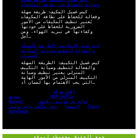
وفعالة للحفاظ على نظافة المكيفات
كيس غسيل المكيف: طريقة سهلة
وفعالة للحفاظ على نظافة المكيفات
يُعتبر تنظيف المكيفات من الأمور
الضرورية للحفاظ على جودتها
وكفاءتها في تبريد الهواء. ومن
أجل…
كيس غسيل التكييف: الطريقة السهلة
والفعالة لتنظيف وصيانة التكييف
المنزلي
كيس غسيل التكييف: الطريقة السهلة
والفعالة لتنظيف وصيانة التكييف
المنزلي يعتبر تنظيف وصيانة
التكييف المنزلي من الأمور الهامة
التي يجب الاهتمام بها لضمان أد…
أفضل شركة
OKM Delta
تسويق
جولة في مدينة زيلامسي
Ranger
luxor
النمسا
بيع رولكس ياخت ماستر
hurghada
جمع الحقوق محفوظة لموقع