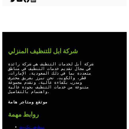
T
Y
F
L
w
o
a
i
i
u
c
n
t
T
e
k
t
u
b
e
e
b
o
d
شركة ابل للتنظيف المنزلي
r
e
o
I
شركة أبل لخدمات التنظيف هي شركة رائدة
k
n
في مجال تقديم خدمات التنظيف في مناطق
متعددة بما في ذلك السعودية، الإمارات،
قطر، والكويت. نحن نبرز بفريق محترف
ومدرب بكفاءة عالية، ونقدم مجموعة
متنوعة من خدمات التنظيف بجودة عالية
واهتمام بالتفاصيل.
موتقع ومتاجر هامة
روابط مهمة
تنظيف تكييف