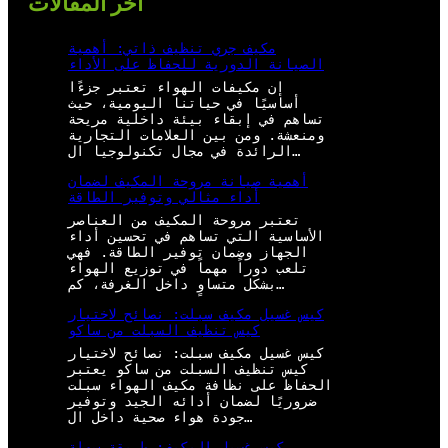
أخر المقالات
مكيف جري تنظيف ذاتي: أهمية
الصيانة الدورية للحفاظ على الأداء
إن مكيفات الهواء تعتبر جزءًا
أساسيًا في حياتنا اليومية، حيث
تساهم في إبقاء بيئة داخلية مريحة
ومنعشة. ومن بين العلامات التجارية
الرائدة في مجال تكنولوجيا ال…
أهمية صيانة مروحة المكيف لضمان
أداء مثالي وتوفير الطاقة
تعتبر مروحة المكيف من العناصر
الأساسية التي تساهم في تحسين أداء
الجهاز وضمان توفير الطاقة. فهي
تلعب دوراً مهماً في توزيع الهواء
بشكل متساوٍ داخل الغرفة، كم…
كيس غسيل مكيف سبلت: نصائح لاختيار
كيس تنظيف السبلت من ساكو
كيس غسيل مكيف سبلت: نصائح لاختيار
كيس تنظيف السبلت من ساكو يعتبر
الحفاظ على نظافة مكيف الهواء سبلت
ضروريًا لضمان أدائه الجيد وتوفير
جودة هواء صحية داخل ال…
كيس غسيل المكيف: طريقة سهلة