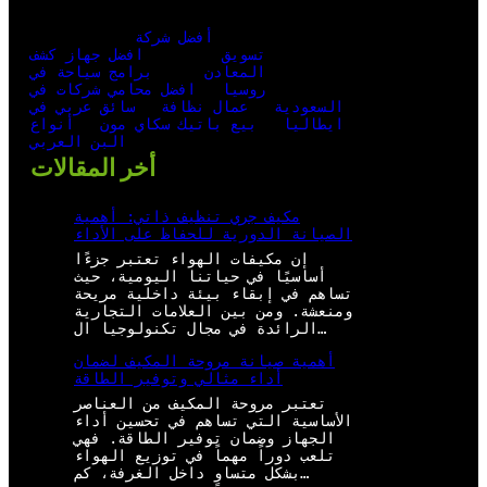
أفضل شركة
تسويق
افضل جهاز كشف
المعادن
برامج سياحة في
روسيا
افضل محامي شركات في
السعودية
عمال نظافة
سائق عربي في
ايطاليا
بيع باتيك سكاي مون
أنواع
البن العربي
أخر المقالات
مكيف جري تنظيف ذاتي: أهمية
الصيانة الدورية للحفاظ على الأداء
إن مكيفات الهواء تعتبر جزءًا
أساسيًا في حياتنا اليومية، حيث
تساهم في إبقاء بيئة داخلية مريحة
ومنعشة. ومن بين العلامات التجارية
الرائدة في مجال تكنولوجيا ال…
أهمية صيانة مروحة المكيف لضمان
أداء مثالي وتوفير الطاقة
تعتبر مروحة المكيف من العناصر
الأساسية التي تساهم في تحسين أداء
الجهاز وضمان توفير الطاقة. فهي
تلعب دوراً مهماً في توزيع الهواء
بشكل متساوٍ داخل الغرفة، كم…