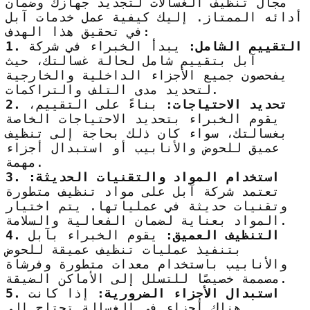
مجال تنظيف الغسالات لتجديد جهازك وضمان
أدائه الممتاز. إليك كيفية عمل خدمات آبل
في تحقيق هذا الهدف:
1. التقييم الشامل:
يبدأ الخبراء في شركة
آبل بتقييم شامل لحالة غسالتك، حيث
يفحصون جميع الأجزاء الداخلية والخارجية
لتحديد مدى التلف والتراكمات.
2. تحديد الاحتياجات:
بناءً على التقييم،
يقوم الخبراء بتحديد الاحتياجات الخاصة
بغسالتك، سواء كان ذلك بحاجة إلى تنظيف
عميق للحوض والأنابيب أو استبدال أجزاء
مهمة.
3. استخدام المواد والتقنيات الحديثة:
تعتمد شركة آبل على مواد تنظيف متطورة
وتقنيات حديثة في عملياتها. يتم اختيار
المواد بعناية لضمان الفعالية والسلامة.
4. التنظيف العميق:
يقوم الخبراء بآبل
بتنفيذ عمليات تنظيف عميقة للحوض
والأنابيب باستخدام معدات متطورة وفرشاة
مصممة خصيصًا للتسلل إلى الأماكن الضيقة.
5. استبدال الأجزاء الضرورية:
إذا كانت
هناك أجزاء في الغسالة تحتاج إلى