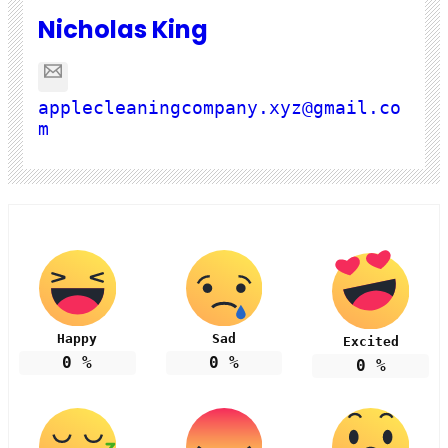
Nicholas King
applecleaningcompany.xyz@gmail.co
m
Happy
Sad
Excited
0
%
0
%
0
%