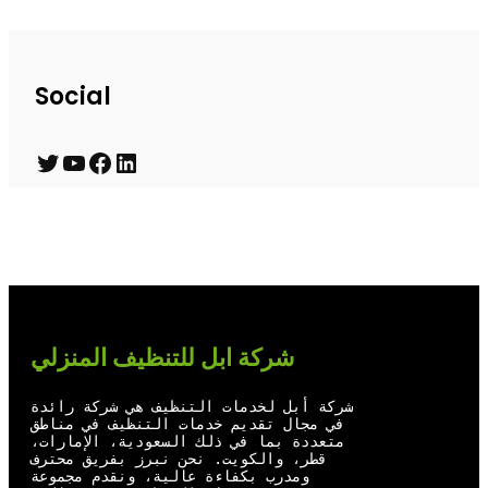
Social
T
Y
F
L
w
o
a
i
i
u
c
n
t
T
e
k
t
u
b
e
e
b
o
d
شركة ابل للتنظيف المنزلي
r
e
o
I
شركة أبل لخدمات التنظيف هي شركة رائدة
k
n
في مجال تقديم خدمات التنظيف في مناطق
متعددة بما في ذلك السعودية، الإمارات،
قطر، والكويت. نحن نبرز بفريق محترف
ومدرب بكفاءة عالية، ونقدم مجموعة