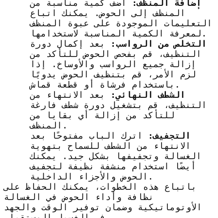
إضافة المنظف:
أضف كمية مناسبة من
المنظف إلى الحوض. يمكنك اتباع
التعليمات الموجودة على عبوة المنظف
لمعرفة الكمية المناسبة لاستخدامها.
التخلص من الرواسب:
بعد إكمال دورة
التنظيف، قم بفحص الحوض للتأكد من
إزالة جميع الرواسب والأوساخ. إذا
لزم الأمر، قم بتنظيف الحوض يدويًا
باستخدام فرشاة أو قطعة قماش.
الشطف النهائي:
بعد الانتهاء من
التنظيف، قم بتشغيل دورة شطف فارغة
للتأكد من إزالة أي بقايا من
المنظف.
التجفيف:
اترك الباب مفتوحًا بعد
الانتهاء من الشطف للسماح بتهوية
الغسالة وتجفيفها بشكل جيد. يمكنك
أيضًا استخدام منشفة نظيفة لتجفيف
الحوض والأجزاء الداخلية.
باتباع هذه الخطوات، يمكنك الحفاظ على
نظافة وأداء الحوض في الغسالة
الأوتوماتيكية وضمان توفير الوقت والجهد
في الغسيل المستقبلي.