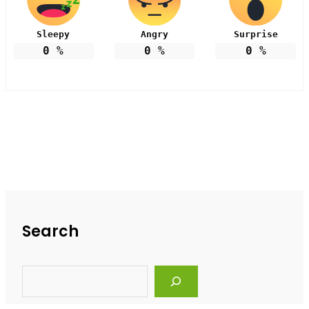
Sleepy
Angry
Surprise
0
%
0
%
0
%
Search
S
e
a
r