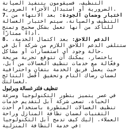
التنظيف، فسيقومون بتنفيذ الصيانة
الضرورية أو استبدال الأجزاء الضرورية.
7. اختبار وضمان الجودة:
بعد الانتهاء من
التنظيف والصيانة، سيتم اختبار الغسالة
للتأكد من أنها تعمل بشكل صحيح وتمنح
أداءً ممتازًا.
8. الدعم اللاحق:
بعد اكتمال الخدمة،
ستتلقى الدعم اللاحق اللازم من شركة آبل في
حالة وجود أي استفسارات أو مشاكل.
باختصار، يمكنك أن تتوقع تجربة مريحة
وفعّالة مع خدمات تنظيف الغسالات من آبل،
حيث يعمل فريق الخدمة بتفانٍ واحترافية
لضمان رضاك التام وتحقيق أفضل النتائج
لغسالتك.
تنظيف فلتر غسالة ويرلبول
في عصر يتميز بتطور التكنولوجيا وسرعة
الحياة، تسعى شركة آبل لتقديم خدمات
تنظيف الغسالات المتطورة باستخدام أحدث
التقنيات لضمان نظافة المنازل وراحة
العملاء. إليك كيف تدمج آبل التكنولوجيا
في خدمة النظافة المنزلية: