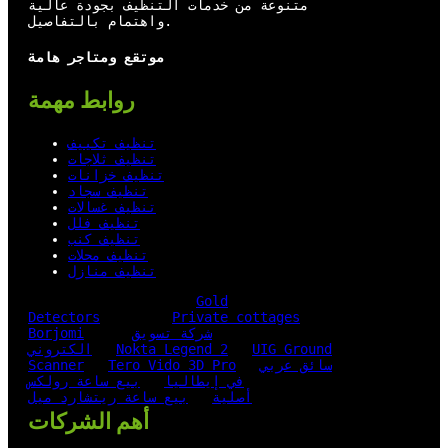
متنوعة من خدمات التنظيف بجودة عالية
واهتمام بالتفاصيل.
موتقع ومتاجر هامة
روابط مهمة
تنظيف تكييف
تنظيف ثلاجات
تنظيف خزانات
تنظيف سجاد
تنظيف غسالات
تنظيف فلل
تنظيف كنب
تنظيف محلات
تنظيف منازل
Gold
Detectors
Private cottages
شركة تسويق
Borjomi
UIG Ground
Nokta Legend 2
الكتروني
سائق عربي
Tero Vido 3D Pro
Scanner
في إيطاليا
بيع ساعة رولكس
أصلية
بيع ساعة ريتشارد ميل
أهم الشركات