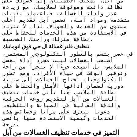
من آبل، يمكنك الاطمئنان إلى حصولك على
نظافة دائمة وموثوقة لملابسك، مع زيادة
عمر وأداء الغسالة. فباعتماد تقنيات
متقدمة ومواد آمنة، تضمن آبل تقديم أعلى
مستوى من الخدمة والجودة. لذا، لا تتردد
في الاستفادة من هذه الخدمات للحفاظ على
نظافة منزلك وراحتك الشخصية.
تنظيف فلتر غسالة ال جي فوق اتوماتيك
في عصر يتسم بالتطور التكنولوجي المستمر،
أصبحت الغسالات ليست مجرد أداة لغسل
الملابس، بل أصبحت جزءًا لا يتجزأ من راحة
وتوفير الوقت في حياة الأفراد. ومع تطور
التكنولوجيا، تحتاج الغسالات إلى صيانة
دورية لضمان أدائها الأمثل والحفاظ على
نظافة الملابس. هنا تأتي خدمات تنظيف
الغسالات من آبل لتقديم روعة الحرفية
والدقة العالية في الصيانة والتنظيف.
دعونا نتعرف على مزايا وخصائص هذه
الخدمات وكيفية الاستفادة منها بأقصى
درجة.
التميز في خدمات تنظيف الغسالات من آبل