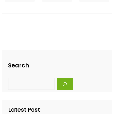
Search
S
e
a
r
c
h
Latest Post