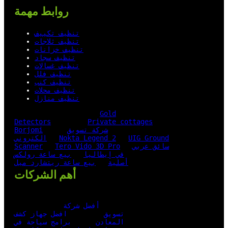
روابط مهمة
تنظيف تكييف
تنظيف ثلاجات
تنظيف خزانات
تنظيف سجاد
تنظيف غسالات
تنظيف فلل
تنظيف كنب
تنظيف محلات
تنظيف منازل
Gold
Detectors
Private cottages
شركة تسويق
Borjomi
UIG Ground
Nokta Legend 2
الكتروني
سائق عربي
Tero Vido 3D Pro
Scanner
في إيطاليا
بيع ساعة رولكس
أصلية
بيع ساعة ريتشارد ميل
أهم الشركات
أفضل شركة
تسويق
افضل جهاز كشف
المعادن
برامج سياحة في