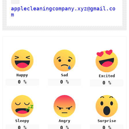
applecleaningcompany.xyz@gmail.co
m
Happy
Sad
Excited
0
%
0
%
0
%
Sleepy
Angry
Surprise
0
%
0
%
0
%