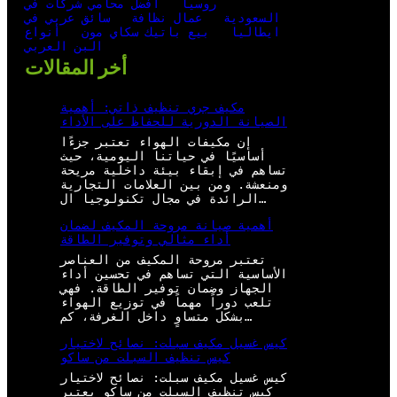
روسيا
افضل محامي شركات في
السعودية
عمال نظافة
سائق عربي في
ايطاليا
بيع باتيك سكاي مون
أنواع
البن العربي
أخر المقالات
مكيف جري تنظيف ذاتي: أهمية
الصيانة الدورية للحفاظ على الأداء
إن مكيفات الهواء تعتبر جزءًا
أساسيًا في حياتنا اليومية، حيث
تساهم في إبقاء بيئة داخلية مريحة
ومنعشة. ومن بين العلامات التجارية
الرائدة في مجال تكنولوجيا ال…
أهمية صيانة مروحة المكيف لضمان
أداء مثالي وتوفير الطاقة
تعتبر مروحة المكيف من العناصر
الأساسية التي تساهم في تحسين أداء
الجهاز وضمان توفير الطاقة. فهي
تلعب دوراً مهماً في توزيع الهواء
بشكل متساوٍ داخل الغرفة، كم…
كيس غسيل مكيف سبلت: نصائح لاختيار
كيس تنظيف السبلت من ساكو
كيس غسيل مكيف سبلت: نصائح لاختيار
كيس تنظيف السبلت من ساكو يعتبر