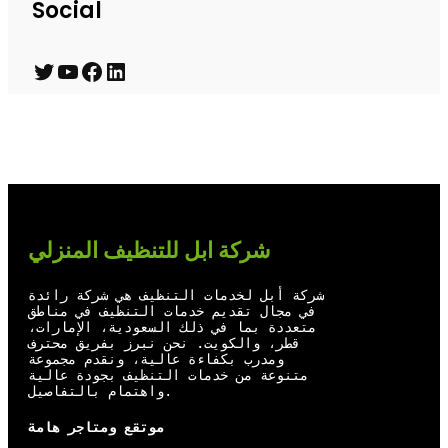
Social
T
Y
F
L
w
o
a
i
i
u
c
n
t
T
e
k
t
u
b
e
e
b
o
d
شركة ابل للتنظيف المنزلي
r
e
o
I
شركة أبل لخدمات التنظيف هي شركة رائدة
k
n
في مجال تقديم خدمات التنظيف في مناطق
متعددة بما في ذلك السعودية، الإمارات،
قطر، والكويت. نحن نبرز بفريق محترف
ومدرب بكفاءة عالية، ونقدم مجموعة
متنوعة من خدمات التنظيف بجودة عالية
واهتمام بالتفاصيل.
موتقع ومتاجر هامة