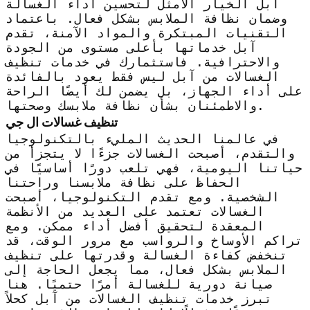
آبل الخيار الأمثل لتحسين أداء الغسالة
وضمان نظافة الملابس بشكل فعال. باعتماد
التقنيات المبتكرة والمواد الآمنة، تقدم
آبل خدماتها بأعلى مستوى من الجودة
والاحترافية. فاستثمارك في خدمات تنظيف
الغسالات من آبل ليس فقط يعود بالفائدة
على أداء الجهاز، بل يضمن لك أيضًا الراحة
والاطمئنان بشأن نظافة ملابسك وصحتها.
تنظيف غسالات ال جي
في عالمنا الحديث المليء بالتكنولوجيا
والتقدم، أصبحت الغسالات جزءًا لا يتجزأ من
حياتنا اليومية، فهي تلعب دورًا أساسيًا في
الحفاظ على نظافة ملابسنا وراحتنا
الشخصية. ومع تقدم التكنولوجيا، أصبحت
الغسالات تعتمد على العديد من الأنظمة
المعقدة لتحقيق أفضل أداء ممكن. ومع
تراكم الأوساخ والرواسب مع مرور الوقت، قد
تنخفض كفاءة الغسالة وقدرتها على تنظيف
الملابس بشكل فعال، مما يجعل الحاجة إلى
صيانة دورية للغسالة أمرًا حتميًا. هنا
تبرز خدمات تنظيف الغسالات من آبل كحلاً