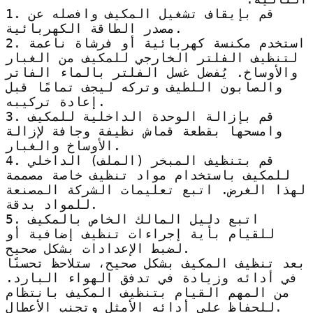
1. قم بإيقاف تشغيل المكيف وافصله عن
مصدر الطاقة الكهربائية.
2. استخدم مكنسة كهربائية أو فرشاة ناعمة
لتنظيف الفلتر الخارجي للمكيف من الغبار
والأوساخ. يُفضل غسل الفلتر بالماء الفاتر
والصابون اللطيف وتركه ليجف تمامًا قبل
إعادة تركيبه.
3. قم بإزالة الوحدة الداخلية للمكيف
وامسحها بقطعة قماش نظيفة وجافة لإزالة
الأوساخ والغبار.
4. قم بتنظيف المبخر (الملف) الداخلي
للمكيف باستخدام مواد تنظيف خاصة مصممة
لهذا الغرض. اتبع تعليمات الشركة المصنعة
للمواد بدقة.
5. اتبع دليل المالك الخاص بالمكيف
للقيام بأية إجراءات تنظيف إضافية أو
لضبط الإعدادات بشكل صحيح.
بعد تنظيف المكيف بشكل صحيح، ستلاحظ تحسنًا
في أدائه وزيادة في تدفق الهواء البارد.
من المهم القيام بتنظيف المكيف بانتظام
للحفاظ على أدائه الأمثل وتجنب الأعطال.