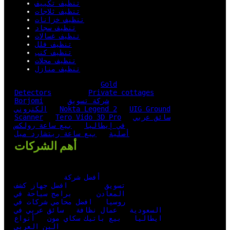
تنظيف تكييف
تنظيف ثلاجات
تنظيف خزانات
تنظيف سجاد
تنظيف غسالات
تنظيف فلل
تنظيف كنب
تنظيف محلات
تنظيف منازل
Gold
Detectors
Private cottages
شركة تسويق
Borjomi
UIG Ground
Nokta Legend 2
الكتروني
سائق عربي
Tero Vido 3D Pro
Scanner
في إيطاليا
بيع ساعة رولكس
أصلية
بيع ساعة ريتشارد ميل
أهم الشركات
أفضل شركة
تسويق
افضل جهاز كشف
المعادن
برامج سياحة في
روسيا
افضل محامي شركات في
السعودية
عمال نظافة
سائق عربي في
ايطاليا
بيع باتيك سكاي مون
أنواع
البن العربي