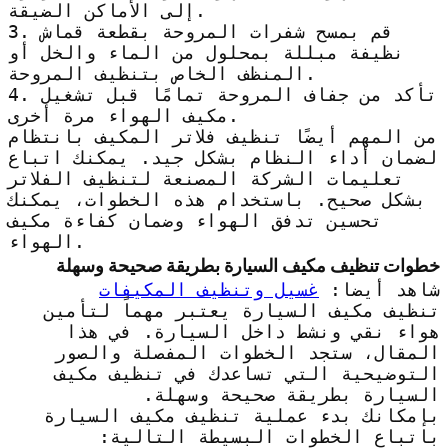
إلى الأماكن الضيقة.
3. قم بمسح شفرات المروحة بقطعة قماش
نظيفة مبللة بمحلول من الماء والخل أو
المنظف الخاص بتنظيف المروحة.
4. تأكد من جفاف المروحة تمامًا قبل تشغيل
مكيف الهواء مرة أخرى.
من المهم أيضًا تنظيف فلاتر المكيف بانتظام
لضمان أداء النظام بشكل جيد. يمكنك اتباع
تعليمات الشركة المصنعة لتنظيف الفلاتر
بشكل صحيح. باستخدام هذه الخطوات، يمكنك
تحسين تدفق الهواء وضمان كفاءة مكيف
الهواء.
خطوات تنظيف مكيف السيارة بطريقة صحيحة وسهلة
شاهد أيضا:
غسيل وتنظيف المكيفات
تنظيف مكيف السيارة يعتبر مهماً لتأمين
هواء نقي ونشط داخل السيارة. في هذا
المقال، ستجد الخطوات المفصلة والصور
التوضيحية التي تساعدك في تنظيف مكيف
السيارة بطريقة صحيحة وسهلة.
بإمكانك بدء عملية تنظيف مكيف السيارة
باتباع الخطوات البسيطة التالية: