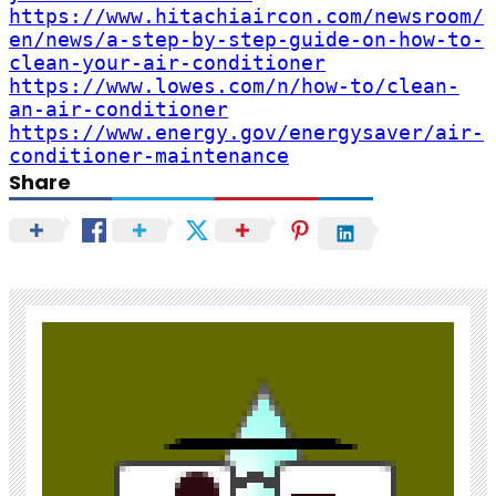
https://www.hitachiaircon.com/newsroom/
en/news/a-step-by-step-guide-on-how-to-
clean-your-air-conditioner
https://www.lowes.com/n/how-to/clean-
an-air-conditioner
https://www.energy.gov/energysaver/air-
conditioner-maintenance
Share