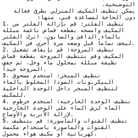
التوضيحية.
يمكن تنظيف المكيف المنزلي بطرق فعالة
دون الحاجة لمساعدة فني، منها:
1. تنظيف الفلتر: قم بإزالة الفلتر من
المكيف وامسحه بقطعة قماش ناعمة مبللة
بالماء الدافئ والصابون. اترك الفلتر
ليجف تماماً قبل وضعه مرة أخرى في المكيف.
2. تنظيف المروحة: قم بإيقاف تشغيل
المكيف وقم بتنظيف المروحة بقطعة قماش
نظيفة مبللة بمحلول ماء وخل، ثم جفف
المروحة جيداً.
3. تنظيف المبخر: استخدم مسحوق
البيكربونات الصودا المخلوط بالماء
لتنظيف المبخر داخل الوحدة الداخلية
للمكيف.
4. تنظيف الوحدة الخارجية: استخدم خرطوم
الماء لرش الماء على الوحدة الخارجية
لإزالة الأتربة والأوساخ.
5. تنظيف القنوات والماسورة: قم بتنظيف
القنوات والماسورة باستخدام مكنسة
كهربائية أو مكيف هواء محمول.