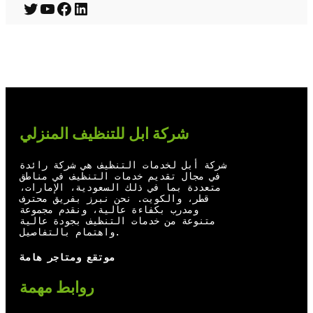
T
Y
F
L
w
o
a
i
i
u
c
n
t
T
e
k
t
u
b
e
e
b
o
d
شركة ابل للتنظيف المنزلي
r
e
o
I
شركة أبل لخدمات التنظيف هي شركة رائدة
k
n
في مجال تقديم خدمات التنظيف في مناطق
متعددة بما في ذلك السعودية، الإمارات،
قطر، والكويت. نحن نبرز بفريق محترف
ومدرب بكفاءة عالية، ونقدم مجموعة
متنوعة من خدمات التنظيف بجودة عالية
واهتمام بالتفاصيل.
موتقع ومتاجر هامة
روابط مهمة