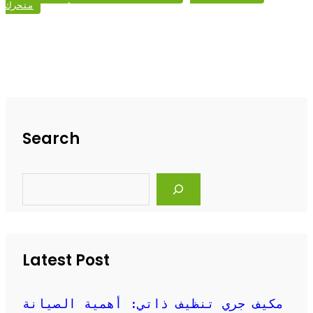
متحرك
Search
S
e
a
r
c
h
Latest Post
مكيف جري تنظيف ذاتي: أهمية الصيانة