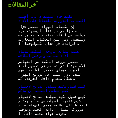
أخر المقالات
مكيف جري تنظيف ذاتي: أهمية
الصيانة الدورية للحفاظ على الأداء
إن مكيفات الهواء تعتبر جزءًا
أساسيًا في حياتنا اليومية، حيث
تساهم في إبقاء بيئة داخلية مريحة
ومنعشة. ومن بين العلامات التجارية
الرائدة في مجال تكنولوجيا ال…
أهمية صيانة مروحة المكيف لضمان
أداء مثالي وتوفير الطاقة
تعتبر مروحة المكيف من العناصر
الأساسية التي تساهم في تحسين أداء
الجهاز وضمان توفير الطاقة. فهي
تلعب دوراً مهماً في توزيع الهواء
بشكل متساوٍ داخل الغرفة، كم…
كيس غسيل مكيف سبلت: نصائح لاختيار
كيس تنظيف السبلت من ساكو
كيس غسيل مكيف سبلت: نصائح لاختيار
كيس تنظيف السبلت من ساكو يعتبر
الحفاظ على نظافة مكيف الهواء سبلت
ضروريًا لضمان أدائه الجيد وتوفير
جودة هواء صحية داخل ال…