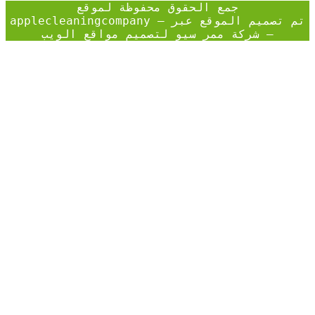
جمع الحقوق محفوظة لموقع
applecleaningcompany – تم تصميم الموقع عبر
–
شركة ممر سيو لتصميم مواقع الويب