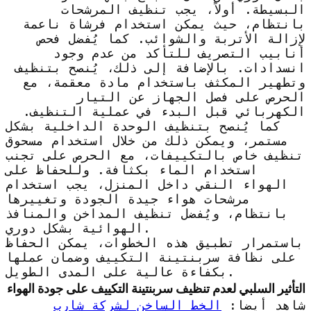
البسيطة. أولاً، يجب تنظيف المرشحات
بانتظام، حيث يمكن استخدام فرشاة ناعمة
لإزالة الأتربة والشوائب. كما يُفضل فحص
أنابيب التصريف للتأكد من عدم وجود
انسدادات. بالإضافة إلى ذلك، يُنصح بتنظيف
وتطهير المكثف باستخدام مادة معقمة، مع
الحرص على فصل الجهاز عن التيار
الكهربائي قبل البدء في عملية التنظيف.
كما يُنصح بتنظيف الوحدة الداخلية بشكل
مستمر، ويمكن ذلك من خلال استخدام مسحوق
تنظيف خاص بالتكييفات، مع الحرص على تجنب
استخدام الماء بكثافة. وللحفاظ على
الهواء النقي داخل المنزل، يجب استخدام
مرشحات هواء جيدة الجودة وتغييرها
بانتظام، ويُفضل تنظيف المداخن والمنافذ
الهوائية بشكل دوري.
باستمرار تطبيق هذه الخطوات، يمكن الحفاظ
على نظافة سربنتينة التكييف وضمان عملها
بكفاءة عالية على المدى الطويل.
التأثير السلبي لعدم تنظيف سربنتينة التكييف على جودة الهواء
شاهد أيضا:
الخط الساخن لشركة شارب