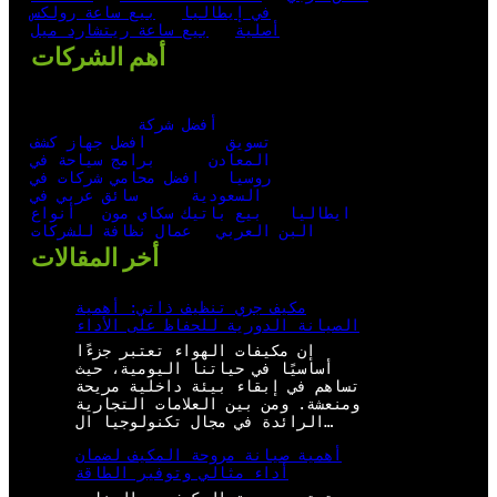
في إيطاليا
بيع ساعة رولكس
أصلية
بيع ساعة ريتشارد ميل
أهم الشركات
أفضل شركة
تسويق
افضل جهاز كشف
المعادن
برامج سياحة في
روسيا
افضل محامي شركات في
السعودية
سائق عربي في
ايطاليا
بيع باتيك سكاي مون
أنواع
البن العربي
عمال نظافة للشركات
أخر المقالات
مكيف جري تنظيف ذاتي: أهمية
الصيانة الدورية للحفاظ على الأداء
إن مكيفات الهواء تعتبر جزءًا
أساسيًا في حياتنا اليومية، حيث
تساهم في إبقاء بيئة داخلية مريحة
ومنعشة. ومن بين العلامات التجارية
الرائدة في مجال تكنولوجيا ال…
أهمية صيانة مروحة المكيف لضمان
أداء مثالي وتوفير الطاقة