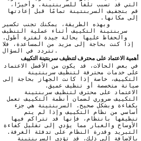
التي قد تسبب تلفاً للسربنتينة. وأخيرًا،
قم بتجفيف السربنتينة تمامًا قبل إعادتها
إلى مكانها.
وبهذه الطريقة، يمكنك تجنب تكسير
سربنتينة التكييف أثناء عملية التنظيف
والحفاظ عليها بحالة جيدة لفترة أطول.
إذا كنت بحاجة إلى مزيد من المساعدة، فلا
تتردد في السؤال.
أهمية الاعتماد على محترف لتنظيف سربنتينة التكييف
في بعض الحالات، قد يكون من الأفضل الاعتماد
على خدمات محترفة لتنظيف سربنتينة
التكييف، خاصة إذا كانت الجهاز بحاجة إلى
صيانة متخصصة أو تنظيف عميق.
الاعتماد على محترف لتنظيف سربنتينة
التكييف ضروري لضمان أنظمة التكييف تعمل
بكفاءة وبشكل صحيح. السربنتينة هي جزء
أساسي من نظام التكييف وإذا لم يتم
تنظيفها بانتظام، فإنها قد تتراكم فيها
الأوساخ والغبار مما يؤدي إلى تقليل كفاءة
التبريد وقدرة النظام على تدفئة الغرفة.
بالإضافة إلى ذلك، قد تؤدي السربنتينة