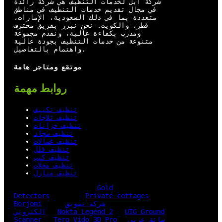
شركة أبل لخدمات التنظيف هي شركة رائدة
k
n
في مجال تقديم خدمات التنظيف في مناطق
متعددة بما في ذلك السعودية، الإمارات،
قطر، والكويت. نحن نبرز بفريق محترف
ومدرب بكفاءة عالية، ونقدم مجموعة
متنوعة من خدمات التنظيف بجودة عالية
واهتمام بالتفاصيل.
موتقع ومتاجر هامة
روابط مهمة
تنظيف تكييف
تنظيف ثلاجات
تنظيف خزانات
تنظيف سجاد
تنظيف غسالات
تنظيف فلل
تنظيف كنب
تنظيف محلات
تنظيف منازل
Gold
Detectors
Private cottages
شركة تسويق
Borjomi
UIG Ground
Nokta Legend 2
الكتروني
سائق عربي
Tero Vido 3D Pro
Scanner