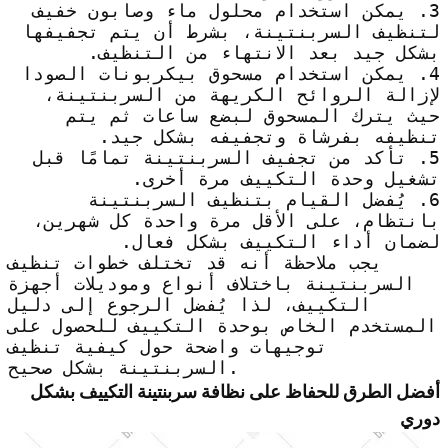
3. يمكن استخدام محلول ماء وصابون خفيف
لتنظيف السربنتينة، بشرط أن يتم تجفيفها
بشكل جيد بعد الانتهاء من التنظيف.
4. يمكن استخدام مسحوق بيكربونات الصودا
لإزالة الروائح الكريهة من السربنتينة،
حيث يترك المسحوق لبضع ساعات ثم يتم
تنظيفه بفرشاة وتجفيفه بشكل جيد.
5. تأكد من تجفيف السربنتينة تمامًا قبل
تشغيل وحدة التكييف مرة أخرى.
6. يُفضل القيام بتنظيف السربنتينة
بانتظام، على الأقل مرة واحدة كل شهرين،
لضمان أداء التكييف بشكل فعال.
يجب ملاحظة أنه قد تختلف خطوات تنظيف
السربنتينة باختلاف أنواع وموديلات أجهزة
التكييف، لذا يُفضل الرجوع إلى دليل
المستخدم الخاص بوحدة التكييف للحصول على
توجيهات واضحة حول كيفية تنظيف
السربنتينة بشكل صحيح.
أفضل الطرق للحفاظ على نظافة سربنتينة التكييف بشكل
دوري