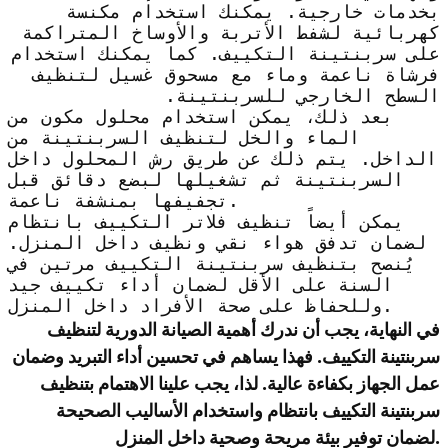
بخدمات خارجية. يمكنك استخدام مكنسة
كهربائية لشفط الأتربة والأوساخ المتراكمة
على سربنتينة التكييف. كما يمكنك استخدام
فرشاة ناعمة وماء مع مسحوق غسيل لتنظيف
السطح الخارجي للسربنتينة.
بعد ذلك، يمكن استخدام محلول مكون من
الماء والخل لتنظيف السربنتينة من
الداخل. يتم ذلك عن طريق رش المحلول داخل
السربنتينة ثم تشغيلها لبضع دقائق قبل
تجفيفها بمنشفة ناعمة.
يمكن أيضاً تنظيف فلاتر التكييف بانتظام
لضمان تدفق هواء نقي ونظيف داخل المنزل.
يُنصح بتنظيف سربنتينة التكييف مرتين في
السنة على الأقل لضمان أداء تكييف جيد
وللحفاظ على صحة الأفراد داخل المنزل.
في النهاية، يجب أن ندرك أهمية الصيانة الدورية لتنظيف
سربنتينة التكييف. فهذا يساهم في تحسين أداء التبريد وضمان
عمل الجهاز بكفاءة عالية. لذا، يجب علينا الاهتمام بتنظيف
سربنتينة التكييف بانتظام واستخدام الأساليب الصحيحة
لضمان توفير بيئة مريحة وصحية داخل المنزل.