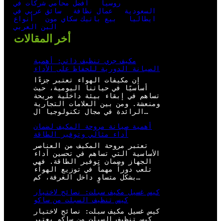
روسيا
افضل محامي شركات في
السعودية
عمال نظافة
سائق عربي في
ايطاليا
بيع باتيك سكاي مون
أنواع
البن العربي
أخر المقالات
مكيف جري تنظيف ذاتي: أهمية
الصيانة الدورية للحفاظ على الأداء
إن مكيفات الهواء تعتبر جزءًا
أساسيًا في حياتنا اليومية، حيث
تساهم في إبقاء بيئة داخلية مريحة
ومنعشة. ومن بين العلامات التجارية
الرائدة في مجال تكنولوجيا ال…
أهمية صيانة مروحة المكيف لضمان
أداء مثالي وتوفير الطاقة
تعتبر مروحة المكيف من العناصر
الأساسية التي تساهم في تحسين أداء
الجهاز وضمان توفير الطاقة. فهي
تلعب دوراً مهماً في توزيع الهواء
بشكل متساوٍ داخل الغرفة، كم…
كيس غسيل مكيف سبلت: نصائح لاختيار
كيس تنظيف السبلت من ساكو
كيس غسيل مكيف سبلت: نصائح لاختيار
كيس تنظيف السبلت من ساكو يعتبر