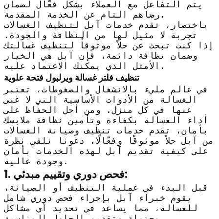
يتم التفاعل مع العملاء بشكل فعّال لضمان
رضاهم التام عن الخدمة المقدمة.
باختصار، تقدم خدمات آبل لتنظيف الغسالات
تجربة لا مثيل لها من النظافة والجودة.
إذا كنت تبحث عن حلاً موثوقاً لتنظيف غسالتك
وضمان نظافة دائمة، فإن آبل هي الخيار
الأمثل الذي يمكنك الاعتماد عليه.
تنظيف فلتر غسالة ويرلبول فتحة علوية
في عالم مليء بالانشغال والضغوطات، تعتبر
الغسالة من الأدوات الأساسية التي لا غنى
عنها في كل منزل. ومن أجل الحفاظ على
أداء الغسالة بكفاءة وتأمين نظافة ملابسك
بأمان، تقدم خدمات تنظيف وصيانة الغسالات
من آبل حلاً موثوقًا وفعّالًا. دعونا نلقي نظرة
على كيفية تقديم آبل لهذه الخدمات بأمان
وجودة عالية.
1. فحص دوري وتقييم مبدئي:
قبل البدء في عملية التنظيف أو الصيانة،
يقوم خبراء آبل بإجراء فحص دوري شامل
للغسالة، مما يساعد في تحديد أي مشاكل
محتملة وتقديم الحلول المناسبة.