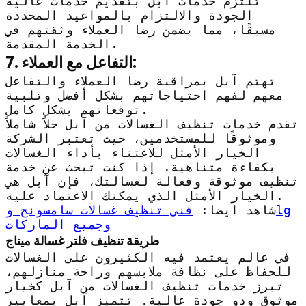
تلتزم خدمات آبل بتقديم خدمات عالية
الجودة والالتزام بالمواعيد المحددة
مسبقًا، مما يضمن رضا العملاء وثقتهم في
الخدمة المقدمة.
7. التفاعل مع العملاء:
تهتم آبل بمراقبة رضا العملاء والتفاعل
معهم لفهم احتياجاتهم بشكل أفضل وتلبية
توقعاتهم بشكل كامل.
تقدم خدمات تنظيف الغسالات من آبل حلاً شاملاً
وموثوقًا للمستخدمين، حيث تعتبر الشركة
الخيار الأمثل للاعتناء بأداء الغسالات
بكفاءة متناهية. إذا كنت تبحث عن خدمة
تنظيف موثوقة وفعالة لغسالتك، فإن آبل هي
الخيار الأمثل الذي يمكنك الاعتماد عليه.
شاهد ايضا:
فني تنظيف غسالات سامسونج وlg
وجميع الماركات
طريقة تنظيف فلتر غسالة ميتاج
في عالم يعتمد فيه الكثيرون على الغسالات
للحفاظ على نظافة ملابسهم وراحة منازلهم،
تبرز خدمات تنظيف الغسالات من آبل كخيار
موثوق وذو جودة عالية. تتميز آبل بمعايير