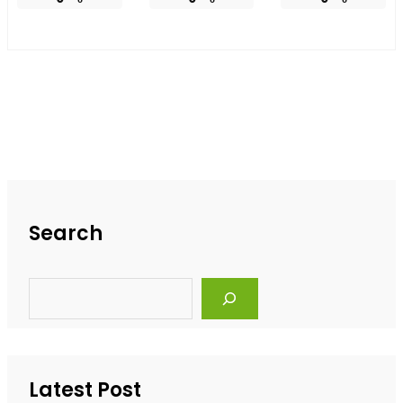
Search
S
e
a
r
c
h
Latest Post