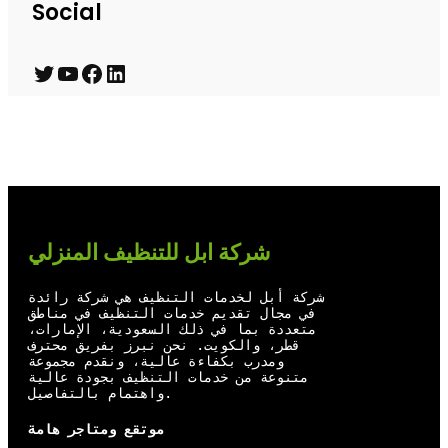
Social
T
Y
F
L
w
o
a
i
i
u
c
n
t
T
e
k
t
u
b
e
e
b
o
d
شركة ابل للتنظيف المنزلي
r
e
o
I
شركة أبل لخدمات التنظيف هي شركة رائدة
k
n
في مجال تقديم خدمات التنظيف في مناطق
متعددة بما في ذلك السعودية، الإمارات،
قطر، والكويت. نحن نبرز بفريق محترف
ومدرب بكفاءة عالية، ونقدم مجموعة
متنوعة من خدمات التنظيف بجودة عالية
واهتمام بالتفاصيل.
موتقع ومتاجر هامة