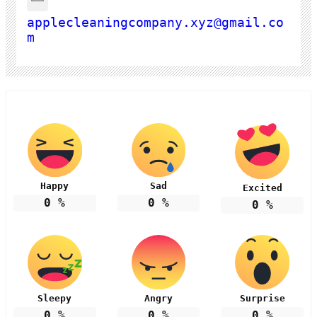
applecleaningcompany.xyz@gmail.co
m
Happy
Sad
Excited
0
%
0
%
0
%
Sleepy
Angry
Surprise
0
%
0
%
0
%