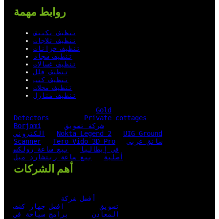
روابط مهمة
تنظيف تكييف
تنظيف ثلاجات
تنظيف خزانات
تنظيف سجاد
تنظيف غسالات
تنظيف فلل
تنظيف كنب
تنظيف محلات
تنظيف منازل
Gold
Detectors
Private cottages
شركة تسويق
Borjomi
UIG Ground
Nokta Legend 2
الكتروني
سائق عربي
Tero Vido 3D Pro
Scanner
في إيطاليا
بيع ساعة رولكس
أصلية
بيع ساعة ريتشارد ميل
أهم الشركات
أفضل شركة
تسويق
افضل جهاز كشف
المعادن
برامج سياحة في