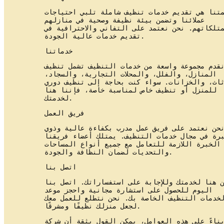
تنا هي تقديم خدمات تنظيف شاملة تلبي احتياجات
عملائنا وتضمن بيئة نظيفة وصحية في منازلهم
تلكاتهم. نحن نعتمد على التفاني والاحترافية في
تقديم خدمات عالية الجودة.
خدماتنا
قدم مجموعة واسعة من خدمات التنظيف تشمل تنظيف
المنازل، والفلل، والمحلات التجارية، والسجاد،
ثاث، والخزانات. سواء كنت بحاجة إلى تنظيف دوري
للمنزل أو تنظيف خاص لمناسبة خاصة، فإننا هنا
لخدمتك.
فريق العمل
حن نعتمد على فريق عمل مدرب بكفاءة عالية وذوي
رة في مجال خدمات التنظيف. يمتلك أعضاء فريقنا
الخبرة اللازمة للتعامل مع جميع أنواع المساحات
والتحديات لضمان النظافة والجودة.
اتصل بنا
 هنا لخدمتك وللإجابة على استفساراتك. اتصل بنا
اليوم للحصول على استشارة مجانية واحجز موعد
خدمات التنظيف الخاصة بك. نحن نتطلع للعمل معك
لجعل منزلك نظيفًا ومشرقًا.
ناءً على هذه العوامل، يمكن القول بثقة أن شركة