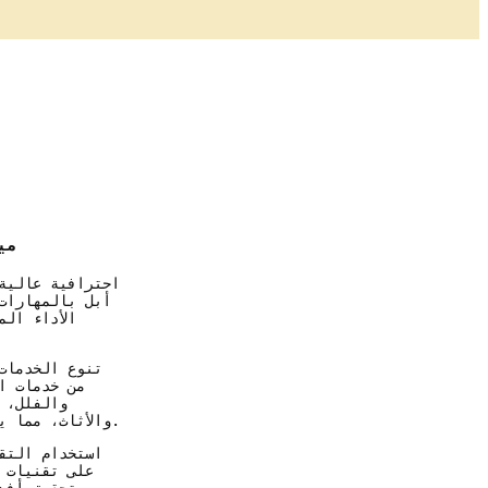
مي
احترافية عالية
أبل بالمهارات
الأداء ال
تنوع الخدمات
من خدمات ا
والفلل، 
والأثاث، مما يلبي احتياجات متنوعة للعملاء.
استخدام التق
على تقنيات 
تحقيق أفضل النتائج والنظافة العميقة.