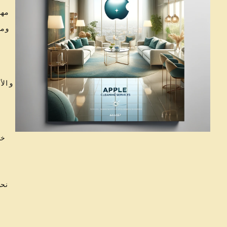
مهم
ومم
ن
والأ
ن
خب
نحن
ل
ب