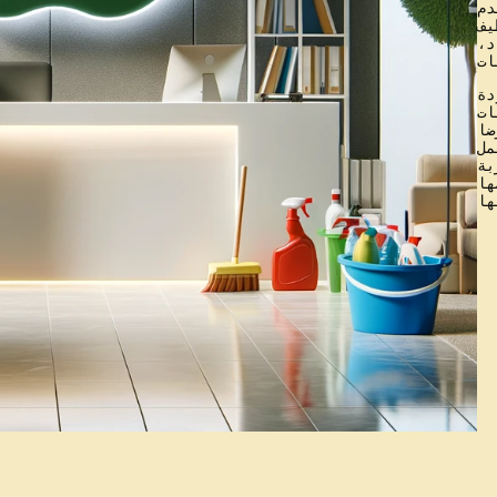
دم
يف
د،
دة
ات
ضا
مل
بة
ها