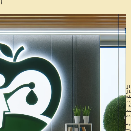
أب
ال
ال
قة
يت
ذا
يذ
ية
يب