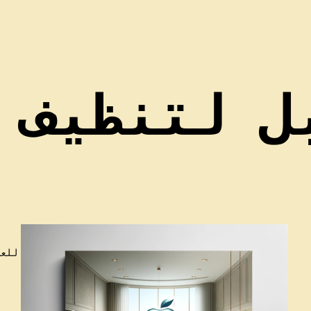
ل لتنظيف 
للعم
ا