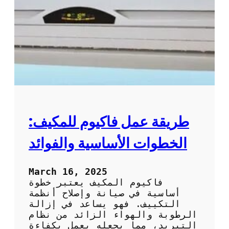
ظ
ل
ي
ا
ف
ل
و
ت
ص
ك
ي
ي
ا
ي
ن
ف
ة
ب
ا
ط
ل
ر
طريقة عمل فاكيوم للمكيف:
ت
ي
ك
ق
الخطوات الأساسية والفوائد
ي
ة
ي
ف
ف
ع
March 16, 2025
ا
ا
فاكيوم المكيف يعتبر خطوة
ل
ل
أساسية في صيانة وإصلاح أنظمة
م
ة
التكييف. فهو يساعد في إزالة
ن
و
الرطوبة والهواء الزائد من نظام
ز
آ
التبريد، مما يجعله يعمل بكفاءة