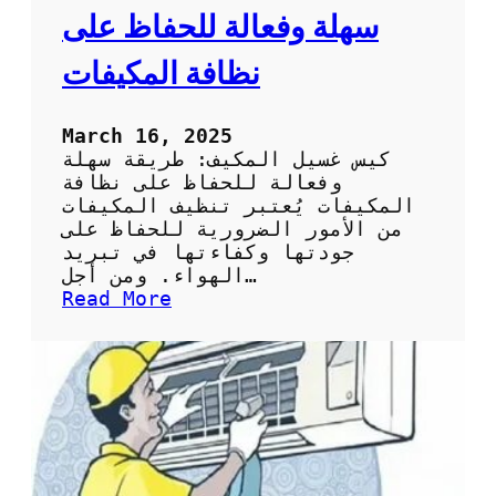
ح
سهلة وفعالة للحفاظ على
ل
ا
نظافة المكيفات
خ
ت
ي
March 16, 2025
ا
كيس غسيل المكيف: طريقة سهلة
ر
وفعالة للحفاظ على نظافة
ك
المكيفات يُعتبر تنظيف المكيفات
ي
من الأمور الضرورية للحفاظ على
س
جودتها وكفاءتها في تبريد
ت
الهواء. ومن أجل…
ن
:
Read More
ظ
ك
ي
ي
ف
س
ا
غ
ل
س
س
ي
ب
ل
ل
ا