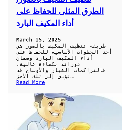
ف
:
الطرق المثلى للحفاظ على
ا
ل
أداء المكيف البارد
خ
ط
و
March 15, 2025
ا
طريقة تنظيف المكيف بالصور هي
ت
أحد الخطوات الأساسية للحفاظ على
ا
أداء المكيف البارد وضمان
ل
دورانه بكفاءة عالية.
أ
فالتراكمات الغبار والأوساخ قد
س
تؤدي إلى تلف الأجز…
ا
:
Read More
س
ت
ي
ن
ة
ظ
و
ي
ا
ف
ل
ا
ف
ل
و