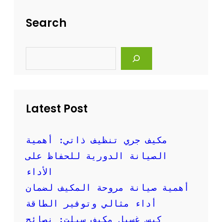
ل
ت
ة
ن
Search
و
ظ
ف
ي
ع
ف
S
ا
ا
e
ل
ل
a
ة
r
م
c
ك
h
ي
Latest Post
ف
ا
ل
س
مكيف جري تنظيف ذاتي: أهمية
ب
الصيانة الدورية للحفاظ على
ل
ت
الأداء
ب
أهمية صيانة مروحة المكيف لضمان
ا
ل
أداء مثالي وتوفير الطاقة
ص
كيس غسيل مكيف سبلت: نصائح