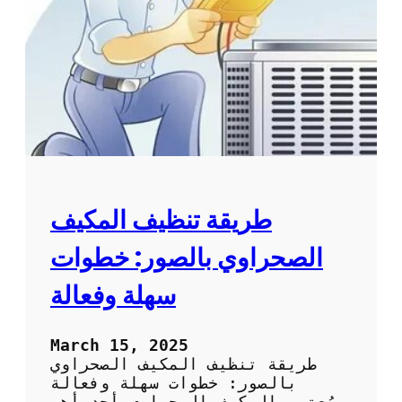
م
ا
ك
ئ
ي
د
ف
ب
ا
ل
ص
و
ر
:
ا
طريقة تنظيف المكيف
ل
ط
الصحراوي بالصور: خطوات
ر
ق
سهلة وفعالة
ا
ل
م
March 15, 2025
ث
طريقة تنظيف المكيف الصحراوي
ل
بالصور: خطوات سهلة وفعالة
ى
يُعتبر المكيف الصحراوي أحد أهم