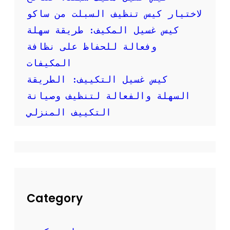
و
ر
لاختيار كيس تنظيف السبلت من ساكو
:
كيس غسيل المكيف: طريقة سهلة
ك
ي
وفعالة للحفاظ على نظافة
ف
المكيفات
ت
ق
كيس غسيل التكييف: الطريقة
و
السهلة والفعالة لتنظيف وصيانة
م
ب
التكييف المنزلي
ت
ن
ظ
ي
ف
م
ك
ي
Category
ف
ك
ب