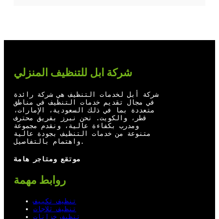
T
Y
F
L
w
o
a
i
i
u
c
n
t
T
e
k
t
u
b
e
شركة ابل للتنظيف المنزلي
e
b
o
d
r
e
o
I
شركة أبل لخدمات التنظيف هي شركة رائدة
في مجال تقديم خدمات التنظيف في مناطق
k
n
متعددة بما في ذلك السعودية، الإمارات،
قطر، والكويت. نحن نبرز بفريق محترف
ومدرب بكفاءة عالية، ونقدم مجموعة
متنوعة من خدمات التنظيف بجودة عالية
واهتمام بالتفاصيل.
موتقع ومتاجر هامة
روابط مهمة
تنظيف تكييف
تنظيف ثلاجات
تنظيف خزانات