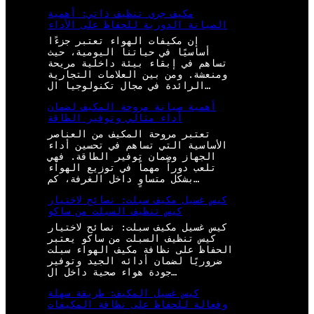
مكيف جري تنظيف ذاتي: أهمية
الصيانة الدورية للحفاظ على الأداء
إن مكيفات الهواء تعتبر جزءًا
أساسيًا في حياتنا اليومية، حيث
تساهم في إبقاء بيئة داخلية مريحة
ومنعشة. ومن بين العلامات التجارية
الرائدة في مجال تكنولوجيا ال…
أهمية صيانة مروحة المكيف لضمان
أداء مثالي وتوفير الطاقة
تعتبر مروحة المكيف من العناصر
الأساسية التي تساهم في تحسين أداء
الجهاز وضمان توفير الطاقة. فهي
تلعب دوراً مهماً في توزيع الهواء
بشكل متساوٍ داخل الغرفة، كم…
كيس غسيل مكيف سبلت: نصائح لاختيار
كيس تنظيف السبلت من ساكو
كيس غسيل مكيف سبلت: نصائح لاختيار
كيس تنظيف السبلت من ساكو يعتبر
الحفاظ على نظافة مكيف الهواء سبلت
ضروريًا لضمان أدائه الجيد وتوفير
جودة هواء صحية داخل ال…
كيس غسيل المكيف: طريقة سهلة
وفعالة للحفاظ على نظافة المكيفات