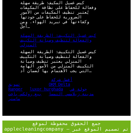
كيس غسيل المكيف: طريقة سهلة
وفعالة للحفاظ على نظافة المكيفات
يُعتبر تنظيف المكيفات من الأمور
الضرورية للحفاظ على جودتها
وكفاءتها في تبريد الهواء. ومن
أجل…
كيس غسيل التكييف: الطريقة السهلة
والفعالة لتنظيف وصيانة التكييف
المنزلي
كيس غسيل التكييف: الطريقة السهلة
والفعالة لتنظيف وصيانة التكييف
المنزلي يعتبر تنظيف وصيانة
التكييف المنزلي من الأمور الهامة
التي يجب الاهتمام بها لضمان أد…
أفضل شركة
OKM Delta
تسويق
جولة في
luxor hurghada
Ranger
مدينة زيلامسي النمسا
بيع رولكس ياخت
ماستر
جمع الحقوق محفوظة لموقع
applecleaningcompany – تم تصميم الموقع عبر