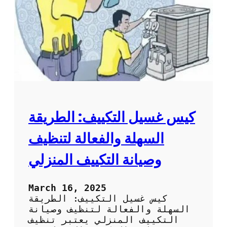
ت
ل
م
م
ن
ك
س
ي
ا
ف
ك
:
و
ط
ر
ي
ق
ة
كيس غسيل التكييف: الطريقة
س
ه
السهلة والفعالة لتنظيف
ل
ة
وصيانة التكييف المنزلي
و
ف
ع
March 16, 2025
ا
كيس غسيل التكييف: الطريقة
ل
السهلة والفعالة لتنظيف وصيانة
ة
التكييف المنزلي يعتبر تنظيف