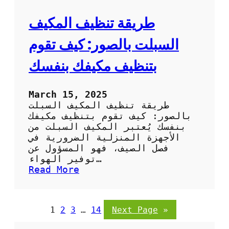
ب
ل
ا
ص
طريقة تنظيف المكيف
ر
ح
د
ر
السبلت بالصور: كيف تقوم
ا
و
بتنظيف مكيفك بنفسك
ي
ب
ا
March 15, 2025
ل
طريقة تنظيف المكيف السبلت
ص
بالصور: كيف تقوم بتنظيف مكيفك
و
بنفسك يُعتبر المكيف السبلت من
ر
الأجهزة المنزلية الضرورية في
:
فصل الصيف، فهو المسؤول عن
خ
توفير الهواء…
ط
:
Read More
و
ط
ا
ر
ت
ي
1
2
3
…
14
Next Page
»
س
ق
ه
ة