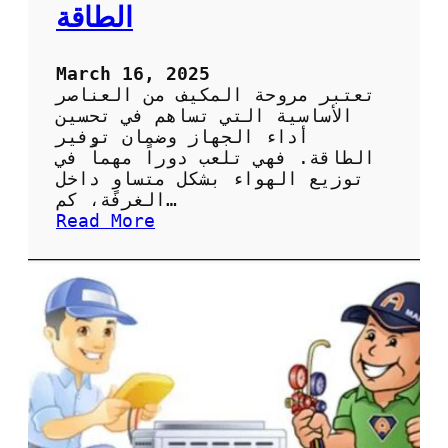
ا
الطاقة
ل
ص
ي
March 16, 2025
ا
تعتبر مروحة المكيف من العناصر
ن
الأساسية التي تساهم في تحسين
ة
أداء الجهاز وضمان توفير
ا
الطاقة. فهي تلعب دوراً مهماً في
ل
توزيع الهواء بشكل متساوٍ داخل
د
الغرفة، كم…
و
:
Read More
ر
أ
ي
ه
ة
م
ل
ي
ل
ة
ح
ص
ف
ي
ا
ا
ظ
ن
ع
ة
ل