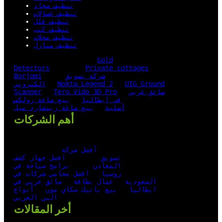
تنظيف سجاد
تنظيف غسالات
تنظيف فلل
تنظيف كنب
تنظيف محلات
تنظيف منازل
Gold
Detectors
Private cottages
شركة تسويق
Borjomi
UIG Ground
Nokta Legend 2
الكتروني
سائق عربي
Tero Vido 3D Pro
Scanner
في إيطاليا
بيع ساعة رولكس
أصلية
بيع ساعة ريتشارد ميل
أهم الشركات
أفضل شركة
تسويق
افضل جهاز كشف
المعادن
برامج سياحة في
روسيا
افضل محامي شركات في
السعودية
عمال نظافة
سائق عربي في
ايطاليا
بيع باتيك سكاي مون
أنواع
البن العربي
أخر المقالات