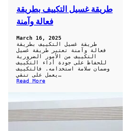
ر
طريقة غسيل التكييف بطريقة
ي
ق
فعالة وآمنة
ة
ا
ل
March 16, 2025
س
طريقة غسيل التكييف بطريقة
ه
فعالة وآمنة تعتبر طريقة غسيل
ل
التكييف من الأمور الضرورية
ة
للحفاظ على جودة أداء التكييف
و
وضمان سلامة استخدامه. فالتكييف
ا
يعمل على تنقي…
ل
:
Read More
ف
ط
ع
ر
ا
ي
ل
ق
ة
ة
ل
غ
ت
س
ن
ي