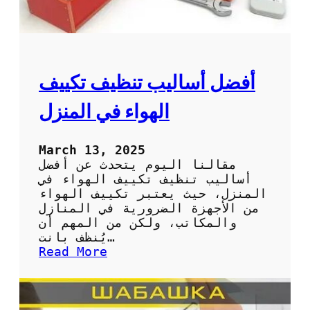
ت
ب
ا
ل
ا
ح
أفضل أساليب تنظيف تكييف
س
ا
الهواء في المنزل
ء
:
ا
March 13, 2025
ل
مقالنا اليوم يتحدث عن أفضل
ح
أساليب تنظيف تكييف الهواء في
ل
المنزل، حيث يعتبر تكييف الهواء
ا
من الأجهزة الضرورية في المنازل
ل
والمكاتب، ولكن من المهم أن
أ
يُنظف بانت…
م
:
Read More
ث
أ
ل
ف
ل
ض
ص
ل