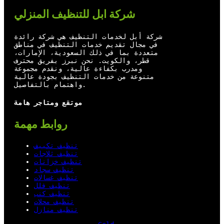
t
u
b
e
شركة ابل للتنظيف المنزلي
e
b
o
d
r
e
o
I
شركة أبل لخدمات التنظيف هي شركة رائدة
في مجال تقديم خدمات التنظيف في مناطق
k
n
متعددة بما في ذلك السعودية، الإمارات،
قطر، والكويت. نحن نبرز بفريق محترف
ومدرب بكفاءة عالية، ونقدم مجموعة
متنوعة من خدمات التنظيف بجودة عالية
واهتمام بالتفاصيل.
موتقع ومتاجر هامة
روابط مهمة
تنظيف تكييف
تنظيف ثلاجات
تنظيف خزانات
تنظيف سجاد
تنظيف غسالات
تنظيف فلل
تنظيف كنب
تنظيف محلات
تنظيف منازل