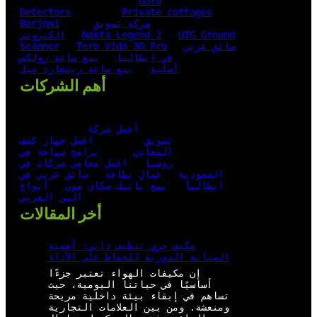
Gold
Detectors
Private cottages
شركة تسويق
Borjomi
UIG Ground
Nokta Legend 2
الكتروني
سائق عربي
Tero Vido 3D Pro
Scanner
في إيطاليا
بيع ساعة رولكس
أصلية
بيع ساعة ريتشارد ميل
أهم الشركات
أفضل شركة
تسويق
افضل جهاز كشف
المعادن
برامج سياحة في
روسيا
افضل محامي شركات في
السعودية
عمال نظافة
سائق عربي في
ايطاليا
بيع باتيك سكاي مون
أنواع
البن العربي
أخر المقالات
مكيف جري تنظيف ذاتي: أهمية
الصيانة الدورية للحفاظ على الأداء
إن مكيفات الهواء تعتبر جزءًا
أساسيًا في حياتنا اليومية، حيث
تساهم في إبقاء بيئة داخلية مريحة
ومنعشة. ومن بين العلامات التجارية