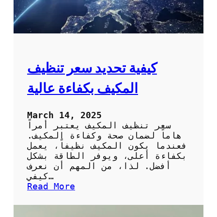
ن
ة
ت
ك
ي
ي
ف
كيفية تحديد سعر تنظيف
ب
ا
المكيف بكفاءة عالية
و
ر
ل
March 14, 2025
ض
سعر تنظيف المكيف يعتبر أمراً
م
هاماً لضمان صحة وكفاءة المكيف.
ا
فعندما يكون المكيف نظيفاً، يعمل
ن
بكفاءة أعلى، ويوفر الطاقة بشكل
ك
أفضل. لذا، من المهم أن نعرف
ف
كيفي…
ا
:
Read More
ء
ك
ت
ي
ه
ف