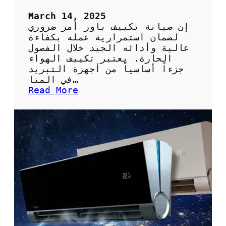
ا
ل
March 14, 2025
ه
إن صيانة تكييف باور أمر ضروري
و
لضمان استمرارية عمله بكفاءة
ا
عالية وأدائه الجيد خلال الفصول
ء
الحارة. يعتبر تكييف الهواء
ف
جزءاً أساسياً من أجهزة التبريد
ي
في المنا…
م
:
Read More
ن
أ
ز
ه
ل
م
ك
ي
ة
و
ط
ر
ق
ص
ي
ا