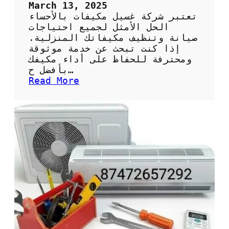
ص
March 13, 2025
ي
تعتبر شركة غسيل مكيفات بالأحساء
ا
الحل الأمثل لجميع احتياجات
ن
صيانة وتنظيف مكيفاتك المنزلية.
ة
إذا كنت تبحث عن خدمة موثوقة
ا
ومحترفة للحفاظ على أداء مكيفك
ل
بأفضل ح…
د
:
Read More
و
ش
ر
ر
ي
ك
ة
ة
ل
غ
أ
س
د
ي
ا
ل
ء
م
أ
ك
ف
ي
ض
ف
ل
ا