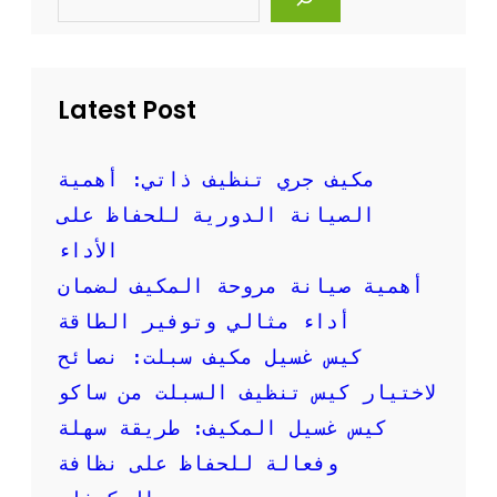
ا
a
ل
r
c
ع
h
ن
ط
Latest Post
ر
ي
ق
مكيف جري تنظيف ذاتي: أهمية
ت
الصيانة الدورية للحفاظ على
خ
ف
الأداء
ي
أهمية صيانة مروحة المكيف لضمان
ض
س
أداء مثالي وتوفير الطاقة
ع
كيس غسيل مكيف سبلت: نصائح
ر
ت
لاختيار كيس تنظيف السبلت من ساكو
ن
كيس غسيل المكيف: طريقة سهلة
ظ
ي
وفعالة للحفاظ على نظافة
ف