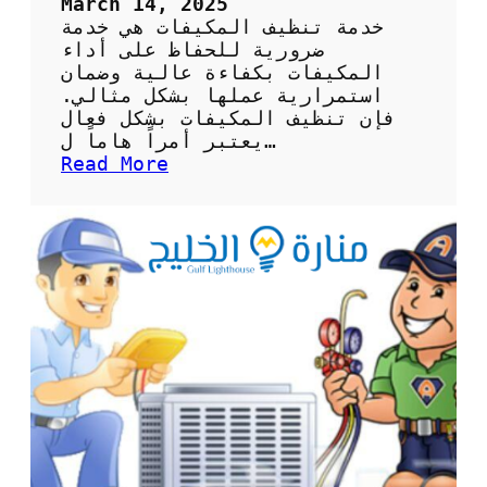
March 14, 2025
ع
خدمة تنظيف المكيفات هي خدمة
ل
ضرورية للحفاظ على أداء
ى
المكيفات بكفاءة عالية وضمان
ص
استمرارية عملها بشكل مثالي.
ح
فإن تنظيف المكيفات بشكل فعال
ة
يعتبر أمراً هاماً ل…
ا
:
Read More
ل
ك
ه
ي
و
ف
ا
ي
ء
ة
و
ا
ك
ل
ف
ا
ا
س
ء
ت
ة
ف
ا
ا
ل
د
ج
ة