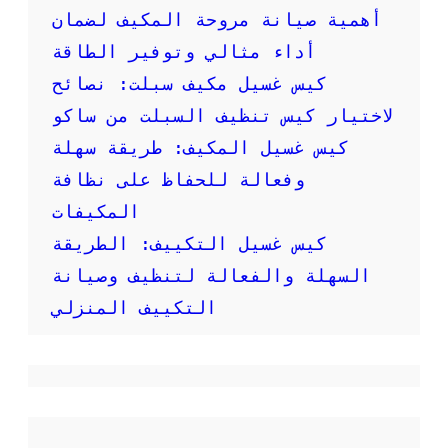
خ
أهمية صيانة مروحة المكيف لضمان
د
م
أداء مثالي وتوفير الطاقة
ا
كيس غسيل مكيف سبلت: نصائح
ت
ع
لاختيار كيس تنظيف السبلت من ساكو
ا
كيس غسيل المكيف: طريقة سهلة
ل
ي
وفعالة للحفاظ على نظافة
ة
المكيفات
ا
ل
كيس غسيل التكييف: الطريقة
ج
و
السهلة والفعالة لتنظيف وصيانة
د
التكييف المنزلي
ة
ل
ض
م
ا
ن
ر