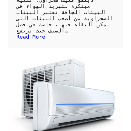
ر
ت
مبتكرة لتبريد الهواء في
ا
ا
البيئات الجافة تعتبر البيئات
ل
ر
الصحراوية من أصعب البيئات التي
ط
ا
يمكن البقاء فيها، خاصة في فصل
ا
ل
الصيف حيث ترتفع…
ق
ش
:
Read More
ة
ر
د
؟
ك
ي
ة
ن
ا
م
ل
و
م
م
ن
ك
ا
ي
س
ف
ب
ص
ة
ح
ل
ر
خ
ا
د
و
م
ي