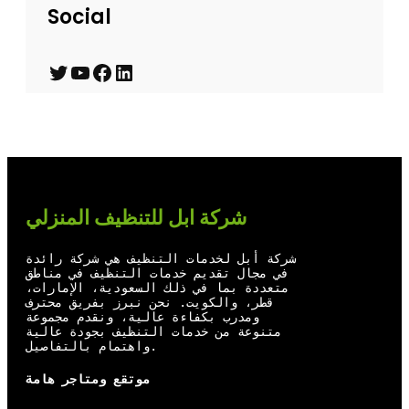
Social
T
Y
F
L
w
o
a
i
i
u
c
n
t
T
e
k
t
u
b
e
شركة ابل للتنظيف المنزلي
e
b
o
d
r
e
o
I
شركة أبل لخدمات التنظيف هي شركة رائدة
في مجال تقديم خدمات التنظيف في مناطق
k
n
متعددة بما في ذلك السعودية، الإمارات،
قطر، والكويت. نحن نبرز بفريق محترف
ومدرب بكفاءة عالية، ونقدم مجموعة
متنوعة من خدمات التنظيف بجودة عالية
واهتمام بالتفاصيل.
موتقع ومتاجر هامة