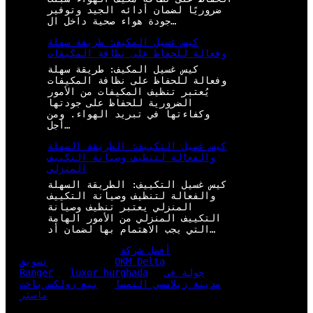
ضروريًا لضمان أدائه الجيد وتوفير
جودة هواء صحية داخل ال…
كيس غسيل المكيف: طريقة سهلة
وفعالة للحفاظ على نظافة المكيفات
كيس غسيل المكيف: طريقة سهلة
وفعالة للحفاظ على نظافة المكيفات
يُعتبر تنظيف المكيفات من الأمور
الضرورية للحفاظ على جودتها
وكفاءتها في تبريد الهواء. ومن
أجل…
كيس غسيل التكييف: الطريقة السهلة
والفعالة لتنظيف وصيانة التكييف
المنزلي
كيس غسيل التكييف: الطريقة السهلة
والفعالة لتنظيف وصيانة التكييف
المنزلي يعتبر تنظيف وصيانة
التكييف المنزلي من الأمور الهامة
التي يجب الاهتمام بها لضمان أد…
أفضل شركة
OKM Delta
تسويق
جولة في
luxor hurghada
Ranger
مدينة زيلامسي النمسا
بيع رولكس ياخت
ماستر