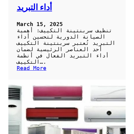
ا
أداء التبريد
ل
ا
س
March 15, 2025
ت
تنظيف سربنتينة التكييف: أهمية
ف
الصيانة الدورية لتحسين أداء
ا
التبريد تُعتبر سربنتينة التكييف
د
أحد العناصر الرئيسية لضمان
ة
أداء التبريد الفعال في أنظمة
ا
التكييف….
ل
:
Read More
ق
ت
ص
ن
و
ظ
ى
ي
م
ف
ن
س
ت
ر
ق
ب
ن
ن
ي
ت