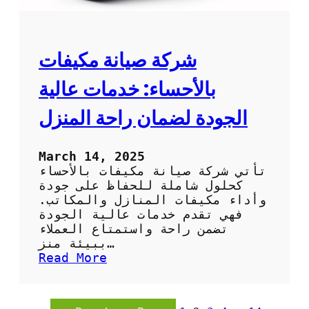
ة
:
ا
ت
ل
ق
ت
ن
شركة صيانة مكيفات
ن
ي
ظ
ة
بالأحساء: خدمات عالية
ي
م
ف
ب
الجودة لضمان راحة المنزل
؟
ت
ك
ر
March 14, 2025
ة
تأتي شركة صيانة مكيفات بالأحساء
ل
كحلول شاملة للحفاظ على جودة
ت
وأداء مكيفات المنازل والمكاتب.
ب
فهي تقدم خدمات عالية الجودة
ر
تضمن راحة واستمتاع العملاء
ي
ببيئة منز…
د
:
Read More
ا
ش
ل
ر
ه
ك