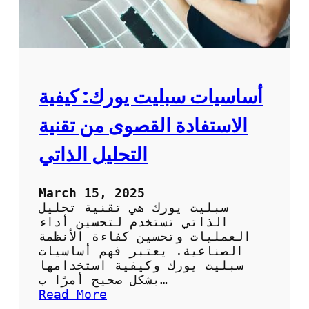
ي
ي
ف
:
ك
ي
ف
أساسيات سبليت يورك: كيفية
ت
ح
الاستفادة القصوى من تقنية
ص
ل
التحليل الذاتي
ع
ل
ى
March 15, 2025
أ
سبليت يورك هي تقنية تحليل
ف
الذاتي تستخدم لتحسين أداء
ض
العمليات وتحسين كفاءة الأنظمة
ل
الصناعية. يعتبر فهم أساسيات
خ
سبليت يورك وكيفية استخدامها
د
بشكل صحيح أمرًا ب…
م
:
Read More
ة
أ