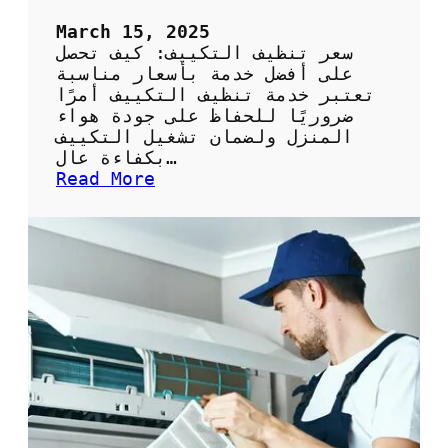
ص
ح
March 15, 2025
ي
سعر تنظيف التكييف: كيف تحصل
ح
على أفضل خدمة بأسعار مناسبة
ة
تعتبر خدمة تنظيف التكييف أمرًا
و
ضروريًا للحفاظ على جودة هواء
ف
المنزل ولضمان تشغيل التكييف
ع
بكفاءة عال…
ا
:
Read More
ل
س
ة
ع
ر
ت
ن
ظ
ي
ف
ا
ل
ت
ك