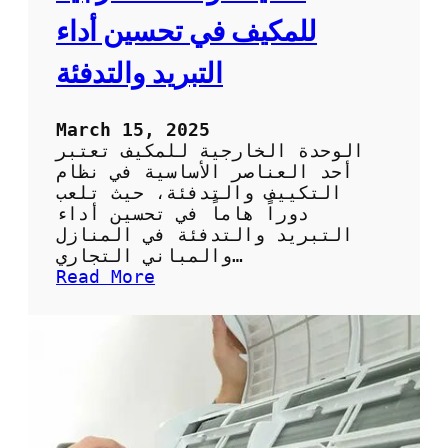
ب
ا
للمكيف في تحسين أداء
ر
ن
ي
:
التبريد والتدفئة
د
ك
ي
ف
March 15, 2025
ي
الوحدة الخارجية للمكيف تعتبر
ة
أحد العناصر الأساسية في نظام
ا
التكييف والتدفئة، حيث تلعب
ل
دوراً هاماً في تحسين أداء
ح
التبريد والتدفئة في المنازل
ف
والمباني التجاري…
ا
:
Read More
ظ
أ
ع
ه
ل
م
ى
ي
أ
ة
د
ا
ا
ل
ء
و