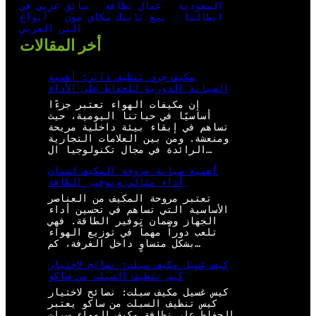
السعودية
عمال نظافة
سائق عربي في
ايطاليا
بيع باتيك سكاي مون
أنواع
البن العربي
أخر المقالات
مكيف جري تنظيف ذاتي: أهمية
الصيانة الدورية للحفاظ على الأداء
إن مكيفات الهواء تعتبر جزءًا
أساسيًا في حياتنا اليومية، حيث
تساهم في إبقاء بيئة داخلية مريحة
ومنعشة. ومن بين العلامات التجارية
الرائدة في مجال تكنولوجيا ال…
أهمية صيانة مروحة المكيف لضمان
أداء مثالي وتوفير الطاقة
تعتبر مروحة المكيف من العناصر
الأساسية التي تساهم في تحسين أداء
الجهاز وضمان توفير الطاقة. فهي
تلعب دوراً مهماً في توزيع الهواء
بشكل متساوٍ داخل الغرفة، كم…
كيس غسيل مكيف سبلت: نصائح لاختيار
كيس تنظيف السبلت من ساكو
كيس غسيل مكيف سبلت: نصائح لاختيار
كيس تنظيف السبلت من ساكو يعتبر
الحفاظ على نظافة مكيف الهواء سبلت