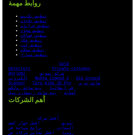
روابط مهمة
تنظيف تكييف
تنظيف ثلاجات
تنظيف خزانات
تنظيف سجاد
تنظيف غسالات
تنظيف فلل
تنظيف كنب
تنظيف محلات
تنظيف منازل
Gold
Detectors
Private cottages
شركة تسويق
Borjomi
UIG Ground
Nokta Legend 2
الكتروني
سائق عربي
Tero Vido 3D Pro
Scanner
في إيطاليا
بيع ساعة رولكس
أصلية
بيع ساعة ريتشارد ميل
أهم الشركات
أفضل شركة
تسويق
افضل جهاز كشف
المعادن
برامج سياحة في
روسيا
افضل محامي شركات في