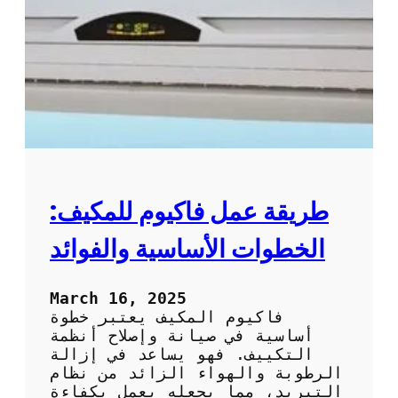
ظ
ل
ي
ا
ف
ل
و
ت
ص
ك
ي
ي
ا
ي
ن
ف
ة
ب
ا
ط
ل
ر
طريقة عمل فاكيوم للمكيف:
ت
ي
ك
ق
الخطوات الأساسية والفوائد
ي
ة
ي
ف
ف
ع
March 16, 2025
ا
ا
فاكيوم المكيف يعتبر خطوة
ل
ل
أساسية في صيانة وإصلاح أنظمة
م
ة
التكييف. فهو يساعد في إزالة
ن
و
الرطوبة والهواء الزائد من نظام
ز
آ
التبريد، مما يجعله يعمل بكفاءة