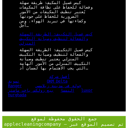
كيس غسيل المكيف: طريقة سهلة
وفعالة للحفاظ على نظافة المكيفات
يُعتبر تنظيف المكيفات من الأمور
الضرورية للحفاظ على جودتها
وكفاءتها في تبريد الهواء. ومن
أجل…
كيس غسيل التكييف: الطريقة السهلة
والفعالة لتنظيف وصيانة التكييف
المنزلي
كيس غسيل التكييف: الطريقة السهلة
والفعالة لتنظيف وصيانة التكييف
المنزلي يعتبر تنظيف وصيانة
التكييف المنزلي من الأمور الهامة
التي يجب الاهتمام بها لضمان أد…
أفضل شركة
OKM Delta
تسويق
جولة في مدينة زيلامسي
Ranger
luxor
النمسا
بيع رولكس ياخت ماستر
hurghada
جمع الحقوق محفوظة لموقع
applecleaningcompany – تم تصميم الموقع عبر