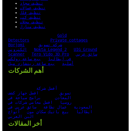
تنظيف سجاد
تنظيف غسالات
تنظيف فلل
تنظيف كنب
تنظيف محلات
تنظيف منازل
Gold
Detectors
Private cottages
شركة تسويق
Borjomi
UIG Ground
Nokta Legend 2
الكتروني
سائق عربي
Tero Vido 3D Pro
Scanner
في إيطاليا
بيع ساعة رولكس
أصلية
بيع ساعة ريتشارد ميل
أهم الشركات
أفضل شركة
تسويق
افضل جهاز كشف
المعادن
برامج سياحة في
روسيا
افضل محامي شركات في
السعودية
عمال نظافة
سائق عربي في
ايطاليا
بيع باتيك سكاي مون
أنواع
البن العربي
أخر المقالات