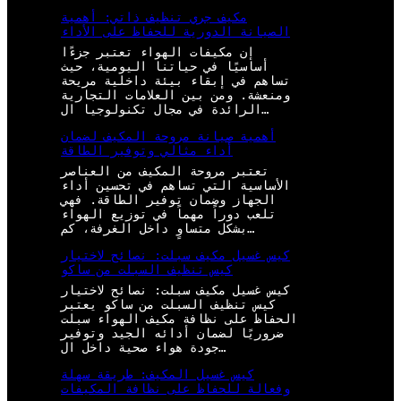
مكيف جري تنظيف ذاتي: أهمية
الصيانة الدورية للحفاظ على الأداء
إن مكيفات الهواء تعتبر جزءًا
أساسيًا في حياتنا اليومية، حيث
تساهم في إبقاء بيئة داخلية مريحة
ومنعشة. ومن بين العلامات التجارية
الرائدة في مجال تكنولوجيا ال…
أهمية صيانة مروحة المكيف لضمان
أداء مثالي وتوفير الطاقة
تعتبر مروحة المكيف من العناصر
الأساسية التي تساهم في تحسين أداء
الجهاز وضمان توفير الطاقة. فهي
تلعب دوراً مهماً في توزيع الهواء
بشكل متساوٍ داخل الغرفة، كم…
كيس غسيل مكيف سبلت: نصائح لاختيار
كيس تنظيف السبلت من ساكو
كيس غسيل مكيف سبلت: نصائح لاختيار
كيس تنظيف السبلت من ساكو يعتبر
الحفاظ على نظافة مكيف الهواء سبلت
ضروريًا لضمان أدائه الجيد وتوفير
جودة هواء صحية داخل ال…
كيس غسيل المكيف: طريقة سهلة
وفعالة للحفاظ على نظافة المكيفات