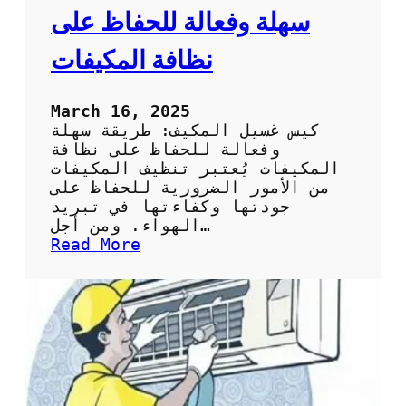
ح
سهلة وفعالة للحفاظ على
ل
ا
نظافة المكيفات
خ
ت
ي
March 16, 2025
ا
كيس غسيل المكيف: طريقة سهلة
ر
وفعالة للحفاظ على نظافة
ك
المكيفات يُعتبر تنظيف المكيفات
ي
من الأمور الضرورية للحفاظ على
س
جودتها وكفاءتها في تبريد
ت
الهواء. ومن أجل…
ن
:
Read More
ظ
ك
ي
ي
ف
س
ا
غ
ل
س
س
ي
ب
ل
ل
ا