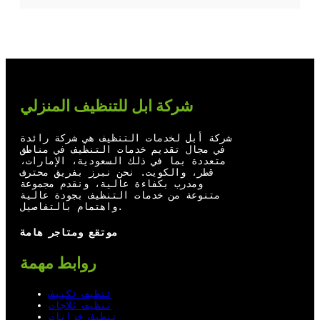
T
Y
F
L
w
o
a
i
i
u
c
n
t
T
e
k
t
u
b
e
شركة ابل للتنظيف المنزلي
e
b
o
d
r
e
o
I
شركة أبل لخدمات التنظيف هي شركة رائدة
في مجال تقديم خدمات التنظيف في مناطق
k
n
متعددة بما في ذلك السعودية، الإمارات،
قطر، والكويت. نحن نبرز بفريق محترف
ومدرب بكفاءة عالية، ونقدم مجموعة
متنوعة من خدمات التنظيف بجودة عالية
واهتمام بالتفاصيل.
موتقع ومتاجر هامة
روابط مهمة
تنظيف تكييف
تنظيف ثلاجات
تنظيف خزانات