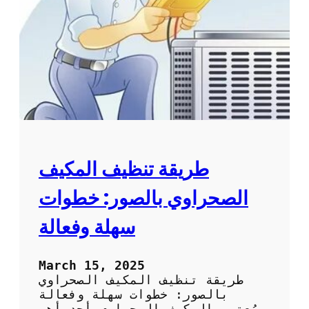
م
ا
ك
ئ
ي
د
ف
ب
ا
ل
ص
و
ر
:
ا
طريقة تنظيف المكيف
ل
ط
الصحراوي بالصور: خطوات
ر
ق
سهلة وفعالة
ا
ل
م
March 15, 2025
ث
طريقة تنظيف المكيف الصحراوي
ل
بالصور: خطوات سهلة وفعالة
ى
يُعتبر المكيف الصحراوي أحد أهم