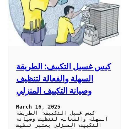
ت
ل
م
م
ن
ك
س
ي
ا
ف
ك
:
و
ط
ر
ي
ق
ة
كيس غسيل التكييف: الطريقة
س
ه
السهلة والفعالة لتنظيف
ل
ة
وصيانة التكييف المنزلي
و
ف
ع
March 16, 2025
ا
كيس غسيل التكييف: الطريقة
ل
السهلة والفعالة لتنظيف وصيانة
ة
التكييف المنزلي يعتبر تنظيف