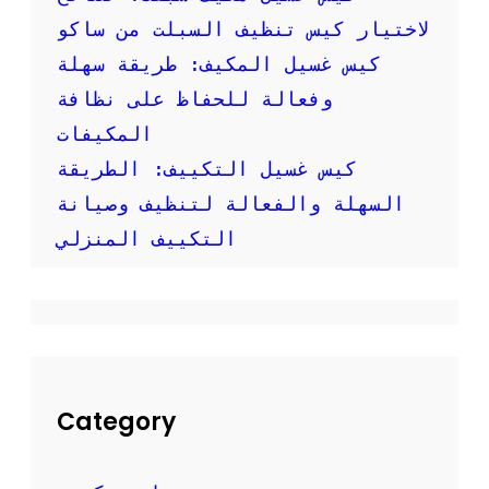
و
ر
لاختيار كيس تنظيف السبلت من ساكو
:
كيس غسيل المكيف: طريقة سهلة
ك
ي
وفعالة للحفاظ على نظافة
ف
المكيفات
ت
ق
كيس غسيل التكييف: الطريقة
و
السهلة والفعالة لتنظيف وصيانة
م
ب
التكييف المنزلي
ت
ن
ظ
ي
ف
م
ك
ي
Category
ف
ك
ب