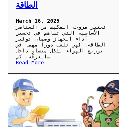
ا
الطاقة
ل
ص
ي
March 16, 2025
ا
تعتبر مروحة المكيف من العناصر
ن
الأساسية التي تساهم في تحسين
ة
أداء الجهاز وضمان توفير
ا
الطاقة. فهي تلعب دوراً مهماً في
ل
توزيع الهواء بشكل متساوٍ داخل
د
الغرفة، كم…
و
:
Read More
ر
أ
ي
ه
ة
م
ل
ي
ل
ة
ح
ص
ف
ي
ا
ا
ظ
ن
ع
ة
ل