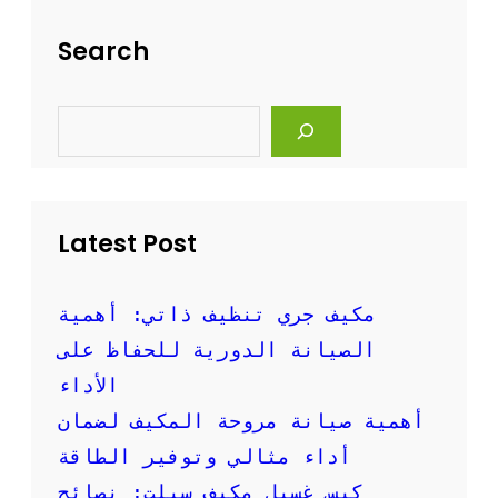
ل
ت
ة
ن
Search
و
ظ
ف
ي
ع
ف
S
ا
ا
e
ل
ل
a
ة
r
م
c
ك
h
ي
Latest Post
ف
ا
ل
س
مكيف جري تنظيف ذاتي: أهمية
ب
الصيانة الدورية للحفاظ على
ل
ت
الأداء
ب
أهمية صيانة مروحة المكيف لضمان
ا
ل
أداء مثالي وتوفير الطاقة
ص
كيس غسيل مكيف سبلت: نصائح