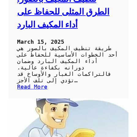
ف
:
الطرق المثلى للحفاظ على
ا
ل
أداء المكيف البارد
خ
ط
و
March 15, 2025
ا
طريقة تنظيف المكيف بالصور هي
ت
أحد الخطوات الأساسية للحفاظ على
ا
أداء المكيف البارد وضمان
ل
دورانه بكفاءة عالية.
أ
فالتراكمات الغبار والأوساخ قد
س
تؤدي إلى تلف الأجز…
ا
:
Read More
س
ت
ي
ن
ة
ظ
و
ي
ا
ف
ل
ا
ف
ل
و