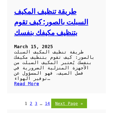
ب
ل
ا
ص
طريقة تنظيف المكيف
ر
ح
د
ر
السبلت بالصور: كيف تقوم
ا
و
بتنظيف مكيفك بنفسك
ي
ب
ا
March 15, 2025
ل
طريقة تنظيف المكيف السبلت
ص
بالصور: كيف تقوم بتنظيف مكيفك
و
بنفسك يُعتبر المكيف السبلت من
ر
الأجهزة المنزلية الضرورية في
:
فصل الصيف، فهو المسؤول عن
خ
توفير الهواء…
ط
:
Read More
و
ط
ا
ر
ت
ي
1
2
3
…
14
Next Page
»
س
ق
ه
ة