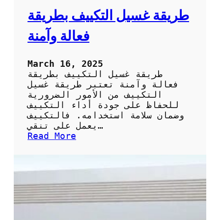
ر
طريقة غسيل التكييف بطريقة
ي
ق
فعالة وآمنة
ة
ا
ل
March 16, 2025
س
طريقة غسيل التكييف بطريقة
ه
فعالة وآمنة تعتبر طريقة غسيل
ل
التكييف من الأمور الضرورية
ة
للحفاظ على جودة أداء التكييف
و
وضمان سلامة استخدامه. فالتكييف
ا
يعمل على تنقي…
ل
:
Read More
ف
ط
ع
ر
ا
ي
ل
ق
ة
ة
ل
غ
ت
س
ن
ي