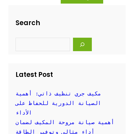
ه
ة
ل
ت
ة
ن
Search
و
ظ
ف
ي
ع
ف
S
ا
ا
e
ل
ل
a
ة
r
م
c
ك
h
ي
Latest Post
ف
ا
ل
س
مكيف جري تنظيف ذاتي: أهمية
ب
الصيانة الدورية للحفاظ على
ل
ت
الأداء
ب
أهمية صيانة مروحة المكيف لضمان
ا
ل
أداء مثالي وتوفير الطاقة