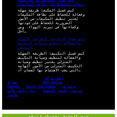
كيس غسيل المكيف: طريقة سهلة
وفعالة للحفاظ على نظافة المكيفات
كيس غسيل المكيف: طريقة سهلة
وفعالة للحفاظ على نظافة المكيفات
يُعتبر تنظيف المكيفات من الأمور
الضرورية للحفاظ على جودتها
وكفاءتها في تبريد الهواء. ومن
أجل…
كيس غسيل التكييف: الطريقة السهلة
والفعالة لتنظيف وصيانة التكييف
المنزلي
كيس غسيل التكييف: الطريقة السهلة
والفعالة لتنظيف وصيانة التكييف
المنزلي يعتبر تنظيف وصيانة
التكييف المنزلي من الأمور الهامة
التي يجب الاهتمام بها لضمان أد…
أفضل شركة
OKM Delta
تسويق
جولة في
luxor hurghada
Ranger
مدينة زيلامسي النمسا
بيع رولكس ياخت
ماستر
جمع الحقوق محفوظة لموقع