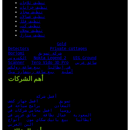
تنظيف ثلاجات
تنظيف خزانات
تنظيف سجاد
تنظيف غسالات
تنظيف فلل
تنظيف كنب
تنظيف محلات
تنظيف منازل
Gold
Detectors
Private cottages
شركة تسويق
Borjomi
UIG Ground
Nokta Legend 2
الكتروني
سائق عربي
Tero Vido 3D Pro
Scanner
في إيطاليا
بيع ساعة رولكس
أصلية
بيع ساعة ريتشارد ميل
أهم الشركات
أفضل شركة
تسويق
افضل جهاز كشف
المعادن
برامج سياحة في
روسيا
افضل محامي شركات في
السعودية
عمال نظافة
سائق عربي في
ايطاليا
بيع باتيك سكاي مون
أنواع
البن العربي