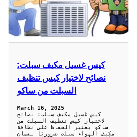
ع
ة
ل
م
ى
ر
ا
و
ل
ح
أ
ة
د
ا
ا
ل
ء
م
ك
كيس غسيل مكيف سبلت:
ي
ف
نصائح لاختيار كيس تنظيف
ل
ض
السبلت من ساكو
م
ا
ن
March 16, 2025
أ
كيس غسيل مكيف سبلت: نصائح
د
لاختيار كيس تنظيف السبلت من
ا
ساكو يعتبر الحفاظ على نظافة
ء
مكيف الهواء سبلت ضروريًا لضمان