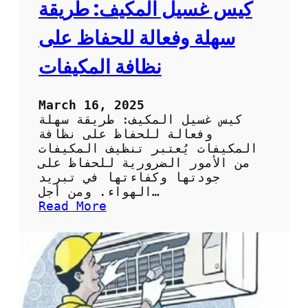
ا
كيس غسيل المكيف: طريقة
ئ
ح
سهلة وفعالة للحفاظ على
ل
ا
نظافة المكيفات
خ
ت
ي
March 16, 2025
ا
كيس غسيل المكيف: طريقة سهلة
ر
وفعالة للحفاظ على نظافة
ك
المكيفات يُعتبر تنظيف المكيفات
ي
من الأمور الضرورية للحفاظ على
س
جودتها وكفاءتها في تبريد
ت
الهواء. ومن أجل…
ن
:
Read More
ظ
ك
ي
ي
ف
س
ا
غ
ل
س
س
ي
ب
ل