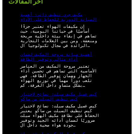
أخر المقالات
مكيف جري تنظيف ذاتي: أهمية
الصيانة الدورية للحفاظ على الأداء
إن مكيفات الهواء تعتبر جزءًا
أساسيًا في حياتنا اليومية، حيث
تساهم في إبقاء بيئة داخلية مريحة
ومنعشة. ومن بين العلامات التجارية
الرائدة في مجال تكنولوجيا ال…
أهمية صيانة مروحة المكيف لضمان
أداء مثالي وتوفير الطاقة
تعتبر مروحة المكيف من العناصر
الأساسية التي تساهم في تحسين أداء
الجهاز وضمان توفير الطاقة. فهي
تلعب دوراً مهماً في توزيع الهواء
بشكل متساوٍ داخل الغرفة، كم…
كيس غسيل مكيف سبلت: نصائح لاختيار
كيس تنظيف السبلت من ساكو
كيس غسيل مكيف سبلت: نصائح لاختيار
كيس تنظيف السبلت من ساكو يعتبر
الحفاظ على نظافة مكيف الهواء سبلت
ضروريًا لضمان أدائه الجيد وتوفير
جودة هواء صحية داخل ال…