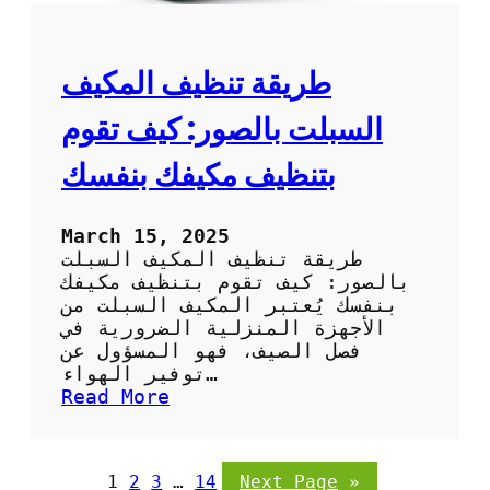
ف
ل
ا
ب
ل
ا
ص
طريقة تنظيف المكيف
ر
ح
د
ر
السبلت بالصور: كيف تقوم
ا
و
بتنظيف مكيفك بنفسك
ي
ب
ا
March 15, 2025
ل
طريقة تنظيف المكيف السبلت
ص
بالصور: كيف تقوم بتنظيف مكيفك
و
بنفسك يُعتبر المكيف السبلت من
ر
الأجهزة المنزلية الضرورية في
:
فصل الصيف، فهو المسؤول عن
خ
توفير الهواء…
ط
:
Read More
و
ط
ا
ر
ت
ي
1
2
3
…
14
Next Page
»
س
ق