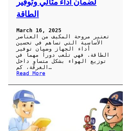
لضمان أداء مثالي وتوفير
ة
ا
الطاقة
ل
ص
ي
March 16, 2025
ا
تعتبر مروحة المكيف من العناصر
ن
الأساسية التي تساهم في تحسين
ة
أداء الجهاز وضمان توفير
ا
الطاقة. فهي تلعب دوراً مهماً في
ل
توزيع الهواء بشكل متساوٍ داخل
د
الغرفة، كم…
و
:
Read More
ر
أ
ي
ه
ة
م
ل
ي
ل
ة
ح
ص
ف
ي
ا
ا
ظ
ن