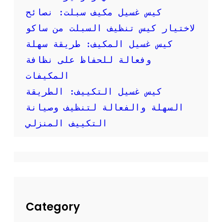
ص
كيس غسيل مكيف سبلت: نصائح
و
ر
لاختيار كيس تنظيف السبلت من ساكو
:
كيس غسيل المكيف: طريقة سهلة
ك
ي
وفعالة للحفاظ على نظافة
ف
المكيفات
ت
ق
كيس غسيل التكييف: الطريقة
و
السهلة والفعالة لتنظيف وصيانة
م
ب
التكييف المنزلي
ت
ن
ظ
ي
ف
م
ك
ي
Category
ف