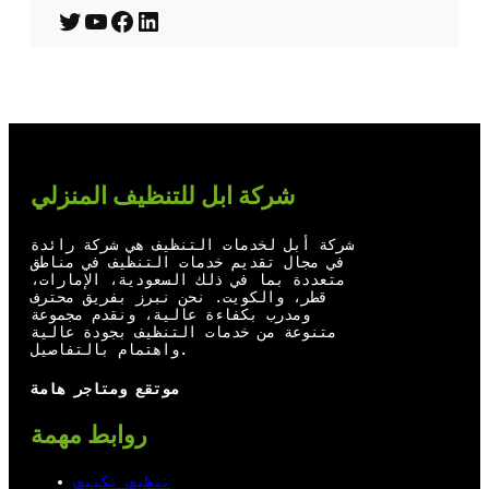
T
Y
F
L
w
o
a
i
i
u
c
n
t
T
e
k
t
u
b
e
شركة ابل للتنظيف المنزلي
e
b
o
d
r
e
o
I
شركة أبل لخدمات التنظيف هي شركة رائدة
في مجال تقديم خدمات التنظيف في مناطق
k
n
متعددة بما في ذلك السعودية، الإمارات،
قطر، والكويت. نحن نبرز بفريق محترف
ومدرب بكفاءة عالية، ونقدم مجموعة
متنوعة من خدمات التنظيف بجودة عالية
واهتمام بالتفاصيل.
موتقع ومتاجر هامة
روابط مهمة
تنظيف تكييف