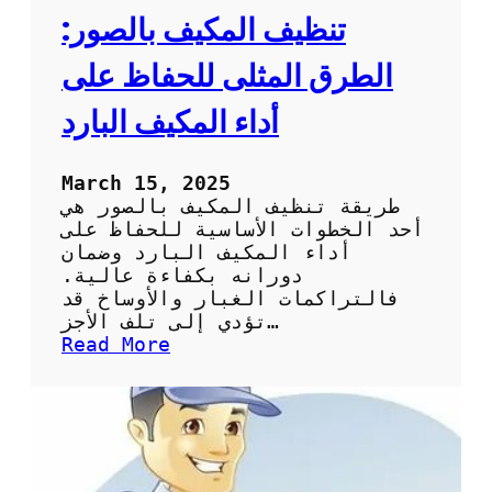
ي
تنظيف المكيف بالصور:
ف
:
الطرق المثلى للحفاظ على
ا
ل
أداء المكيف البارد
خ
ط
و
March 15, 2025
ا
طريقة تنظيف المكيف بالصور هي
ت
أحد الخطوات الأساسية للحفاظ على
ا
أداء المكيف البارد وضمان
ل
دورانه بكفاءة عالية.
أ
فالتراكمات الغبار والأوساخ قد
س
تؤدي إلى تلف الأجز…
ا
:
Read More
س
ت
ي
ن
ة
ظ
و
ي
ا
ف
ل
ا