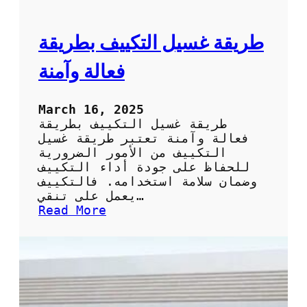
ا
ل
ت
ط
ر
طريقة غسيل التكييف بطريقة
ي
ق
فعالة وآمنة
ة
ا
ل
March 16, 2025
س
طريقة غسيل التكييف بطريقة
ه
فعالة وآمنة تعتبر طريقة غسيل
ل
التكييف من الأمور الضرورية
ة
للحفاظ على جودة أداء التكييف
و
وضمان سلامة استخدامه. فالتكييف
ا
يعمل على تنقي…
ل
:
Read More
ف
ط
ع
ر
ا
ي
ل
ق
ة
ة
ل
غ