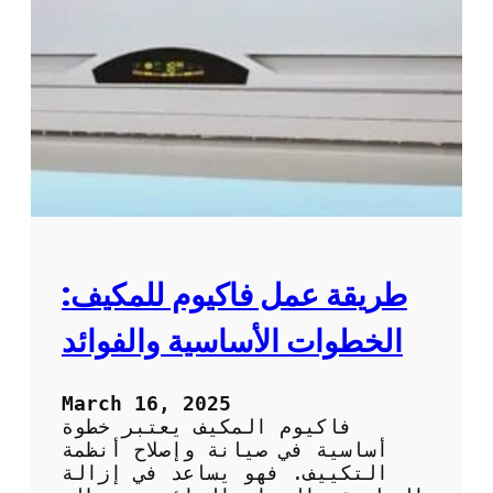
ت
س
ن
ي
ظ
ل
ي
ا
ف
ل
و
ت
ص
ك
ي
ي
ا
ي
ن
ف
ة
ب
ا
ط
ل
ر
طريقة عمل فاكيوم للمكيف:
ت
ي
ك
ق
الخطوات الأساسية والفوائد
ي
ة
ي
ف
ف
ع
March 16, 2025
ا
ا
فاكيوم المكيف يعتبر خطوة
ل
ل
أساسية في صيانة وإصلاح أنظمة
م
ة
التكييف. فهو يساعد في إزالة
ن
و