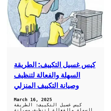
ل
ا
ت
ل
م
م
ن
ك
س
ي
ا
ف
ك
:
و
ط
ر
ي
ق
ة
كيس غسيل التكييف: الطريقة
س
ه
السهلة والفعالة لتنظيف
ل
ة
وصيانة التكييف المنزلي
و
ف
ع
March 16, 2025
ا
كيس غسيل التكييف: الطريقة
ل
السهلة والفعالة لتنظيف وصيانة