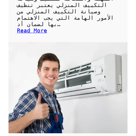
ة
التكييف المنزلي يعتبر تنظيف
ل
وصيانة التكييف المنزلي من
ل
الأمور الهامة التي يجب الاهتمام
ح
بها لضمان أد…
ف
:
Read More
ا
ك
ظ
ي
ع
س
ل
غ
ى
س
ن
ي
ظ
ل
ا
ا
ف
ل
ة
ت
ا
ك
ل
ي
م
ي
ك
ف
ي
:
ف
ا