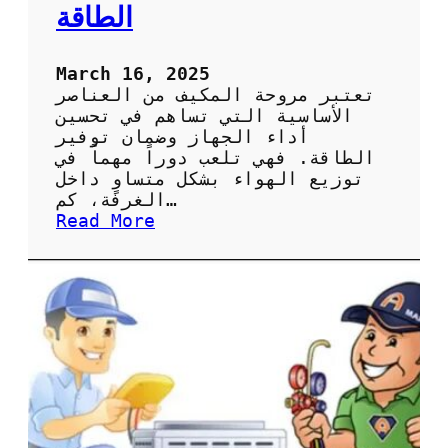
ا
الطاقة
ل
ص
ي
March 16, 2025
ا
تعتبر مروحة المكيف من العناصر
ن
الأساسية التي تساهم في تحسين
ة
أداء الجهاز وضمان توفير
ا
الطاقة. فهي تلعب دوراً مهماً في
ل
توزيع الهواء بشكل متساوٍ داخل
د
الغرفة، كم…
و
:
Read More
ر
أ
ي
ه
ة
م
ل
ي
ل
ة
ح
ص
ف
ي
ا
ا
ظ
ن
ع
ة
ل