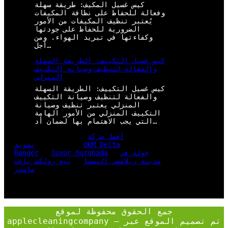
كيس غسيل المكيف: طريقة سهلة
وفعالة للحفاظ على نظافة المكيفات
يُعتبر تنظيف المكيفات من الأمور
الضرورية للحفاظ على جودتها
وكفاءتها في تبريد الهواء. ومن
أجل…
كيس غسيل التكييف: الطريقة السهلة
والفعالة لتنظيف وصيانة التكييف
المنزلي
كيس غسيل التكييف: الطريقة السهلة
والفعالة لتنظيف وصيانة التكييف
المنزلي يعتبر تنظيف وصيانة
التكييف المنزلي من الأمور الهامة
التي يجب الاهتمام بها لضمان أد…
أفضل شركة
OKM Delta
تسويق
جولة في
luxor hurghada
Ranger
مدينة زيلامسي النمسا
بيع رولكس ياخت
ماستر
جمع الحقوق محفوظة لموقع
applecleaningcompany – تم تصميم الموقع عبر