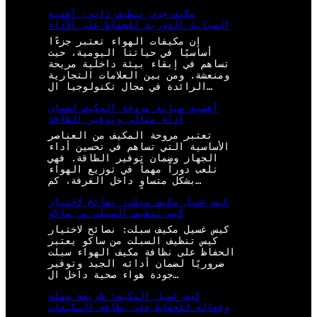
مكيف جري تنظيف ذاتي: أهمية
الصيانة الدورية للحفاظ على الأداء
إن مكيفات الهواء تعتبر جزءًا
أساسيًا في حياتنا اليومية، حيث
تساهم في إبقاء بيئة داخلية مريحة
ومنعشة. ومن بين العلامات التجارية
الرائدة في مجال تكنولوجيا ال…
أهمية صيانة مروحة المكيف لضمان
أداء مثالي وتوفير الطاقة
تعتبر مروحة المكيف من العناصر
الأساسية التي تساهم في تحسين أداء
الجهاز وضمان توفير الطاقة. فهي
تلعب دوراً مهماً في توزيع الهواء
بشكل متساوٍ داخل الغرفة، كم…
كيس غسيل مكيف سبلت: نصائح لاختيار
كيس تنظيف السبلت من ساكو
كيس غسيل مكيف سبلت: نصائح لاختيار
كيس تنظيف السبلت من ساكو يعتبر
الحفاظ على نظافة مكيف الهواء سبلت
ضروريًا لضمان أدائه الجيد وتوفير
جودة هواء صحية داخل ال…
كيس غسيل المكيف: طريقة سهلة
وفعالة للحفاظ على نظافة المكيفات