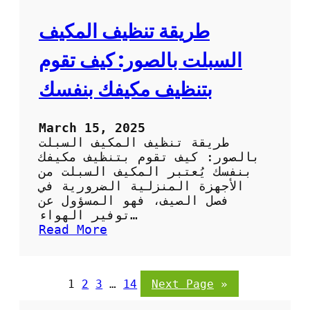
ب
ل
ا
ص
طريقة تنظيف المكيف
ر
ح
د
ر
السبلت بالصور: كيف تقوم
ا
و
بتنظيف مكيفك بنفسك
ي
ب
ا
March 15, 2025
ل
طريقة تنظيف المكيف السبلت
ص
بالصور: كيف تقوم بتنظيف مكيفك
و
بنفسك يُعتبر المكيف السبلت من
ر
الأجهزة المنزلية الضرورية في
:
فصل الصيف، فهو المسؤول عن
خ
توفير الهواء…
ط
:
Read More
و
ط
ا
ر
ت
ي
1
2
3
…
14
Next Page
»
س
ق
ه
ة