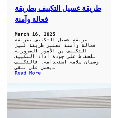
ر
طريقة غسيل التكييف بطريقة
ي
ق
فعالة وآمنة
ة
ا
ل
March 16, 2025
س
طريقة غسيل التكييف بطريقة
ه
فعالة وآمنة تعتبر طريقة غسيل
ل
التكييف من الأمور الضرورية
ة
للحفاظ على جودة أداء التكييف
و
وضمان سلامة استخدامه. فالتكييف
ا
يعمل على تنقي…
ل
:
Read More
ف
ط
ع
ر
ا
ي
ل
ق
ة
ة
ل
غ
ت
س
ن
ي