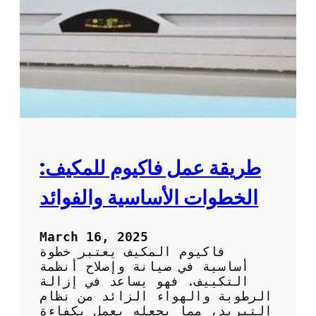
ظ
ل
ي
ا
ف
ل
و
ت
ص
ك
ي
ي
ا
ي
ن
ف
ة
ب
ا
ط
ل
ر
طريقة عمل فاكيوم للمكيف:
ت
ي
ك
ق
الخطوات الأساسية والفوائد
ي
ة
ي
ف
ف
ع
March 16, 2025
ا
ا
فاكيوم المكيف يعتبر خطوة
ل
ل
أساسية في صيانة وإصلاح أنظمة
م
ة
التكييف. فهو يساعد في إزالة
ن
و
الرطوبة والهواء الزائد من نظام
ز
آ
التبريد، مما يجعله يعمل بكفاءة