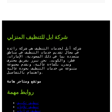
T
Y
F
L
w
o
a
i
i
u
c
n
t
T
e
k
t
u
b
e
شركة ابل للتنظيف المنزلي
e
b
o
d
r
e
o
I
شركة أبل لخدمات التنظيف هي شركة رائدة
في مجال تقديم خدمات التنظيف في مناطق
k
n
متعددة بما في ذلك السعودية، الإمارات،
قطر، والكويت. نحن نبرز بفريق محترف
ومدرب بكفاءة عالية، ونقدم مجموعة
متنوعة من خدمات التنظيف بجودة عالية
واهتمام بالتفاصيل.
موتقع ومتاجر هامة
روابط مهمة
تنظيف تكييف
تنظيف ثلاجات
تنظيف خزانات