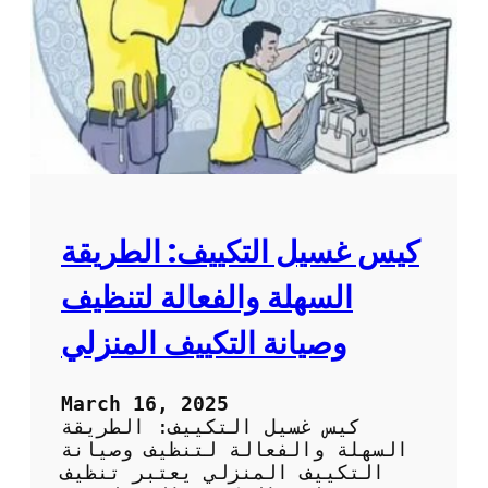
ت
ل
م
م
ن
ك
س
ي
ا
ف
ك
:
و
ط
ر
ي
ق
ة
كيس غسيل التكييف: الطريقة
س
ه
السهلة والفعالة لتنظيف
ل
ة
وصيانة التكييف المنزلي
و
ف
ع
March 16, 2025
ا
كيس غسيل التكييف: الطريقة
ل
السهلة والفعالة لتنظيف وصيانة
ة
التكييف المنزلي يعتبر تنظيف