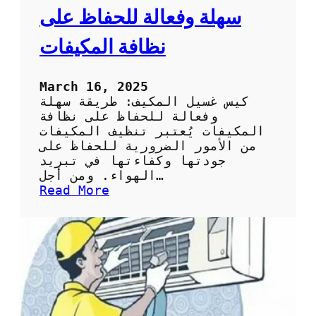
ح
سهلة وفعالة للحفاظ على
ل
ا
نظافة المكيفات
خ
ت
ي
March 16, 2025
ا
كيس غسيل المكيف: طريقة سهلة
ر
وفعالة للحفاظ على نظافة
ك
المكيفات يُعتبر تنظيف المكيفات
ي
من الأمور الضرورية للحفاظ على
س
جودتها وكفاءتها في تبريد
ت
الهواء. ومن أجل…
ن
:
Read More
ظ
ك
ي
ي
ف
س
ا
غ
ل
س
س
ي
ب
ل
ل
ا