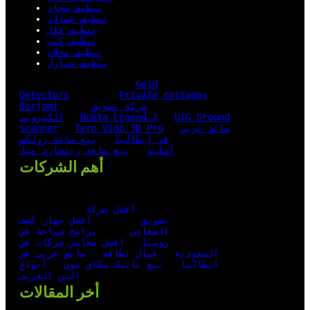
تنظيف سجاد
تنظيف غسالات
تنظيف فلل
تنظيف كنب
تنظيف محلات
تنظيف منازل
Gold
Detectors
Private cottages
شركة تسويق
Borjomi
UIG Ground
Nokta Legend 2
الكتروني
سائق عربي
Tero Vido 3D Pro
Scanner
في إيطاليا
بيع ساعة رولكس
أصلية
بيع ساعة ريتشارد ميل
أهم الشركات
أفضل شركة
تسويق
افضل جهاز كشف
المعادن
برامج سياحة في
روسيا
افضل محامي شركات في
السعودية
عمال نظافة
سائق عربي في
ايطاليا
بيع باتيك سكاي مون
أنواع
البن العربي
أخر المقالات