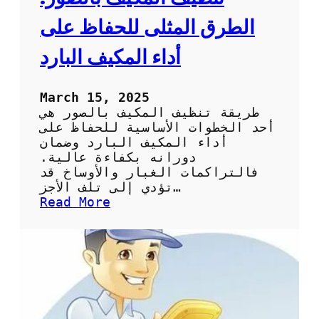
ف
:
الطرق المثلى للحفاظ على
ا
ل
أداء المكيف البارد
خ
ط
و
March 15, 2025
ا
طريقة تنظيف المكيف بالصور هي
ت
أحد الخطوات الأساسية للحفاظ على
ا
أداء المكيف البارد وضمان
ل
دورانه بكفاءة عالية.
أ
فالتراكمات الغبار والأوساخ قد
س
تؤدي إلى تلف الأجز…
ا
:
Read More
س
ت
ي
ن
ة
ظ
و
ي
ا
ف
ل
ا
ف
ل
و