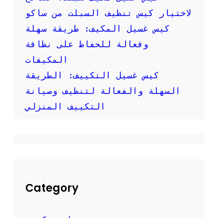
و
ر
لاختيار كيس تنظيف السبلت من ساكو
:
كيس غسيل المكيف: طريقة سهلة
ك
ي
وفعالة للحفاظ على نظافة
ف
المكيفات
ت
ق
كيس غسيل التكييف: الطريقة
و
السهلة والفعالة لتنظيف وصيانة
م
ب
التكييف المنزلي
ت
ن
ظ
ي
ف
م
ك
ي
Category
ف
ك
ب