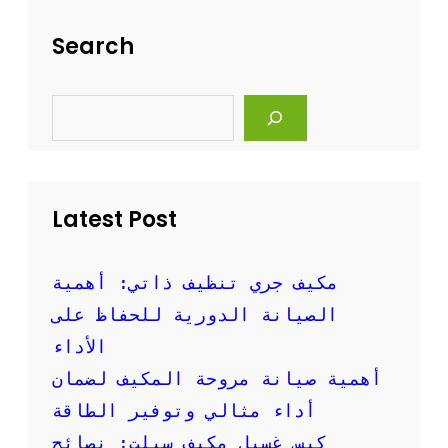
ل
ت
ة
ن
Search
و
ظ
ف
ي
ع
ف
S
ا
ا
e
ل
ل
a
ة
r
م
c
ك
h
ي
Latest Post
ف
ا
ل
س
مكيف جري تنظيف ذاتي: أهمية
ب
الصيانة الدورية للحفاظ على
ل
ت
الأداء
ب
أهمية صيانة مروحة المكيف لضمان
ا
ل
أداء مثالي وتوفير الطاقة
ص
كيس غسيل مكيف سبلت: نصائح