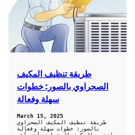
م
ا
ك
ئ
ي
د
ف
ب
ا
ل
ص
و
ر
:
ا
طريقة تنظيف المكيف
ل
ط
الصحراوي بالصور: خطوات
ر
ق
سهلة وفعالة
ا
ل
م
March 15, 2025
ث
طريقة تنظيف المكيف الصحراوي
ل
بالصور: خطوات سهلة وفعالة
ى
يُعتبر المكيف الصحراوي أحد أهم