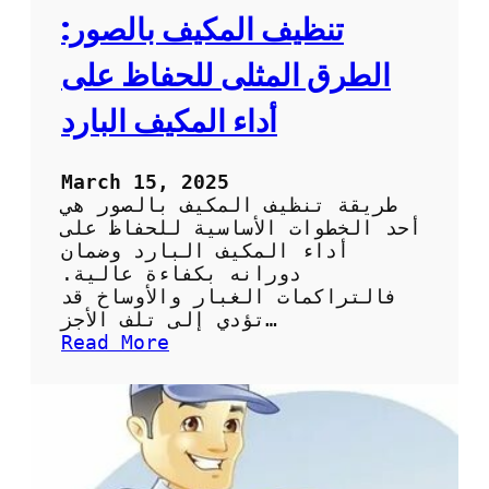
ي
تنظيف المكيف بالصور:
ف
:
الطرق المثلى للحفاظ على
ا
ل
أداء المكيف البارد
خ
ط
و
March 15, 2025
ا
طريقة تنظيف المكيف بالصور هي
ت
أحد الخطوات الأساسية للحفاظ على
ا
أداء المكيف البارد وضمان
ل
دورانه بكفاءة عالية.
أ
فالتراكمات الغبار والأوساخ قد
س
تؤدي إلى تلف الأجز…
ا
:
Read More
س
ت
ي
ن
ة
ظ
و
ي
ا
ف
ل
ا