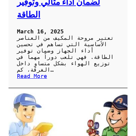
لضمان أداء مثالي وتوفير
ة
ا
الطاقة
ل
ص
ي
March 16, 2025
ا
تعتبر مروحة المكيف من العناصر
ن
الأساسية التي تساهم في تحسين
ة
أداء الجهاز وضمان توفير
ا
الطاقة. فهي تلعب دوراً مهماً في
ل
توزيع الهواء بشكل متساوٍ داخل
د
الغرفة، كم…
و
:
Read More
ر
أ
ي
ه
ة
م
ل
ي
ل
ة
ح
ص
ف
ي
ا
ا
ظ
ن