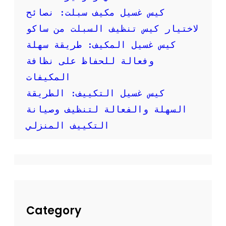
ص
كيس غسيل مكيف سبلت: نصائح
و
ر
لاختيار كيس تنظيف السبلت من ساكو
:
كيس غسيل المكيف: طريقة سهلة
ك
ي
وفعالة للحفاظ على نظافة
ف
المكيفات
ت
ق
كيس غسيل التكييف: الطريقة
و
السهلة والفعالة لتنظيف وصيانة
م
ب
التكييف المنزلي
ت
ن
ظ
ي
ف
م
ك
ي
Category
ف