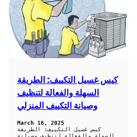
ل
ا
ت
ل
م
م
ن
ك
س
ي
ا
ف
ك
:
و
ط
ر
ي
ق
ة
كيس غسيل التكييف: الطريقة
س
ه
السهلة والفعالة لتنظيف
ل
ة
وصيانة التكييف المنزلي
و
ف
ع
March 16, 2025
ا
كيس غسيل التكييف: الطريقة
ل
السهلة والفعالة لتنظيف وصيانة