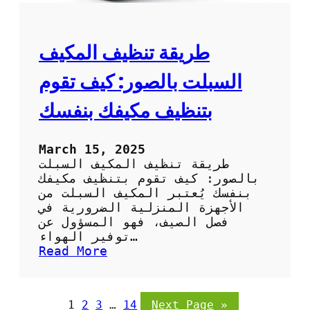
ف
ل
ا
ب
ل
ا
ص
طريقة تنظيف المكيف
ر
ح
د
ر
السبلت بالصور: كيف تقوم
ا
و
بتنظيف مكيفك بنفسك
ي
ب
ا
March 15, 2025
ل
طريقة تنظيف المكيف السبلت
ص
بالصور: كيف تقوم بتنظيف مكيفك
و
بنفسك يُعتبر المكيف السبلت من
ر
الأجهزة المنزلية الضرورية في
:
فصل الصيف، فهو المسؤول عن
خ
توفير الهواء…
ط
:
Read More
و
ط
ا
ر
ت
ي
1
2
3
…
14
Next Page
»
س
ق