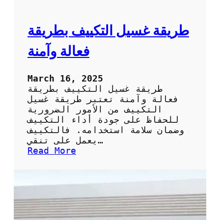
ا
ل
ت
ط
ر
طريقة غسيل التكييف بطريقة
ي
ق
فعالة وآمنة
ة
ا
ل
March 16, 2025
س
طريقة غسيل التكييف بطريقة
ه
فعالة وآمنة تعتبر طريقة غسيل
ل
التكييف من الأمور الضرورية
ة
للحفاظ على جودة أداء التكييف
و
وضمان سلامة استخدامه. فالتكييف
ا
يعمل على تنقي…
ل
:
Read More
ف
ط
ع
ر
ا
ي
ل
ق
ة
ة
ل
غ