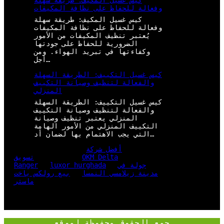
كيس غسيل المكيف: طريقة سهلة
وفعالة للحفاظ على نظافة المكيفات
كيس غسيل المكيف: طريقة سهلة
وفعالة للحفاظ على نظافة المكيفات
يُعتبر تنظيف المكيفات من الأمور
الضرورية للحفاظ على جودتها
وكفاءتها في تبريد الهواء. ومن
أجل…
كيس غسيل التكييف: الطريقة السهلة
والفعالة لتنظيف وصيانة التكييف
المنزلي
كيس غسيل التكييف: الطريقة السهلة
والفعالة لتنظيف وصيانة التكييف
المنزلي يعتبر تنظيف وصيانة
التكييف المنزلي من الأمور الهامة
التي يجب الاهتمام بها لضمان أد…
أفضل شركة
OKM Delta
تسويق
جولة في
luxor hurghada
Ranger
مدينة زيلامسي النمسا
بيع رولكس ياخت
ماستر
جمع الحقوق محفوظة لموقع