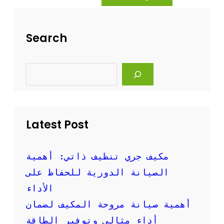
ه
ة
ل
ت
ة
ن
Search
و
ظ
ف
ي
ع
ف
S
ا
ا
e
ل
ل
a
ة
r
م
c
ك
h
ي
Latest Post
ف
ا
ل
س
مكيف جري تنظيف ذاتي: أهمية
ب
الصيانة الدورية للحفاظ على
ل
ت
الأداء
ب
أهمية صيانة مروحة المكيف لضمان
ا
ل
أداء مثالي وتوفير الطاقة