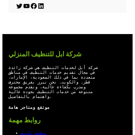
T
Y
F
L
w
o
a
i
i
u
c
n
t
T
e
k
t
u
b
e
شركة ابل للتنظيف المنزلي
e
b
o
d
r
e
o
I
شركة أبل لخدمات التنظيف هي شركة رائدة
في مجال تقديم خدمات التنظيف في مناطق
k
n
متعددة بما في ذلك السعودية، الإمارات،
قطر، والكويت. نحن نبرز بفريق محترف
ومدرب بكفاءة عالية، ونقدم مجموعة
متنوعة من خدمات التنظيف بجودة عالية
واهتمام بالتفاصيل.
موتقع ومتاجر هامة
روابط مهمة
تنظيف تكييف