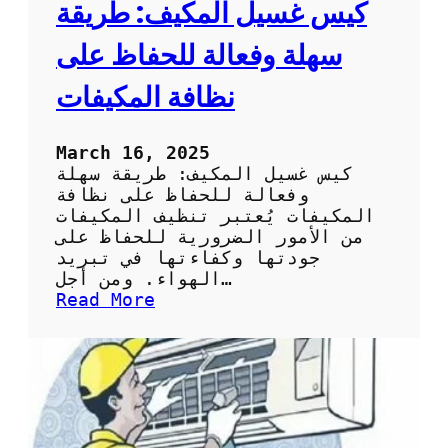
ا
كيس غسيل المكيف: طريقة
ئ
ح
سهلة وفعالة للحفاظ على
ل
ا
نظافة المكيفات
خ
ت
ي
March 16, 2025
ا
كيس غسيل المكيف: طريقة سهلة
ر
وفعالة للحفاظ على نظافة
ك
المكيفات يُعتبر تنظيف المكيفات
ي
من الأمور الضرورية للحفاظ على
س
جودتها وكفاءتها في تبريد
ت
الهواء. ومن أجل…
ن
:
Read More
ظ
ك
ي
ي
ف
س
ا
غ
ل
س
س
ي
ب
ل