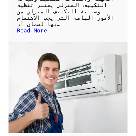
ة
التكييف المنزلي يعتبر تنظيف
ل
وصيانة التكييف المنزلي من
ل
الأمور الهامة التي يجب الاهتمام
ح
بها لضمان أد…
ف
:
Read More
ا
ك
ظ
ي
ع
س
ل
غ
ى
س
ن
ي
ظ
ل
ا
ا
ف
ل
ة
ت
ا
ك
ل
ي
م
ي
ك
ف
ي
:
ف
ا