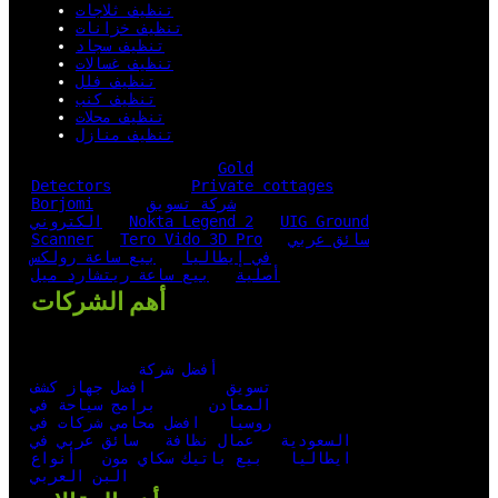
تنظيف ثلاجات
تنظيف خزانات
تنظيف سجاد
تنظيف غسالات
تنظيف فلل
تنظيف كنب
تنظيف محلات
تنظيف منازل
Gold
Detectors
Private cottages
شركة تسويق
Borjomi
UIG Ground
Nokta Legend 2
الكتروني
سائق عربي
Tero Vido 3D Pro
Scanner
في إيطاليا
بيع ساعة رولكس
أصلية
بيع ساعة ريتشارد ميل
أهم الشركات
أفضل شركة
تسويق
افضل جهاز كشف
المعادن
برامج سياحة في
روسيا
افضل محامي شركات في
السعودية
عمال نظافة
سائق عربي في
ايطاليا
بيع باتيك سكاي مون
أنواع
البن العربي