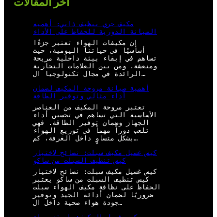
أخر المقالات
مكيف جري تنظيف ذاتي: أهمية
الصيانة الدورية للحفاظ على الأداء
إن مكيفات الهواء تعتبر جزءًا
أساسيًا في حياتنا اليومية، حيث
تساهم في إبقاء بيئة داخلية مريحة
ومنعشة. ومن بين العلامات التجارية
الرائدة في مجال تكنولوجيا ال…
أهمية صيانة مروحة المكيف لضمان
أداء مثالي وتوفير الطاقة
تعتبر مروحة المكيف من العناصر
الأساسية التي تساهم في تحسين أداء
الجهاز وضمان توفير الطاقة. فهي
تلعب دوراً مهماً في توزيع الهواء
بشكل متساوٍ داخل الغرفة، كم…
كيس غسيل مكيف سبلت: نصائح لاختيار
كيس تنظيف السبلت من ساكو
كيس غسيل مكيف سبلت: نصائح لاختيار
كيس تنظيف السبلت من ساكو يعتبر
الحفاظ على نظافة مكيف الهواء سبلت
ضروريًا لضمان أدائه الجيد وتوفير
جودة هواء صحية داخل ال…