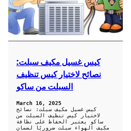
ع
ة
ل
م
ى
ر
ا
و
ل
ح
أ
ة
د
ا
ا
ل
ء
م
ك
كيس غسيل مكيف سبلت:
ي
ف
نصائح لاختيار كيس تنظيف
ل
ض
السبلت من ساكو
م
ا
ن
March 16, 2025
أ
كيس غسيل مكيف سبلت: نصائح
د
لاختيار كيس تنظيف السبلت من
ا
ساكو يعتبر الحفاظ على نظافة
ء
مكيف الهواء سبلت ضروريًا لضمان