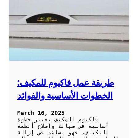
ت
س
ن
ي
ظ
ل
ي
ا
ف
ل
و
ت
ص
ك
ي
ي
ا
ي
ن
ف
ة
ب
ا
ط
ل
ر
طريقة عمل فاكيوم للمكيف:
ت
ي
ك
ق
الخطوات الأساسية والفوائد
ي
ة
ي
ف
ف
ع
March 16, 2025
ا
ا
فاكيوم المكيف يعتبر خطوة
ل
ل
أساسية في صيانة وإصلاح أنظمة
م
ة
التكييف. فهو يساعد في إزالة
ن
و