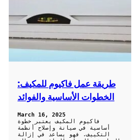
ت
س
ن
ي
ظ
ل
ي
ا
ف
ل
و
ت
ص
ك
ي
ي
ا
ي
ن
ف
ة
ب
ا
ط
ل
ر
طريقة عمل فاكيوم للمكيف:
ت
ي
ك
ق
الخطوات الأساسية والفوائد
ي
ة
ي
ف
ف
ع
March 16, 2025
ا
ا
فاكيوم المكيف يعتبر خطوة
ل
ل
أساسية في صيانة وإصلاح أنظمة
م
ة
التكييف. فهو يساعد في إزالة
ن
و