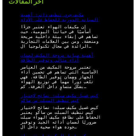
أخر المقالات
مكيف جري تنظيف ذاتي: أهمية
الصيانة الدورية للحفاظ على الأداء
إن مكيفات الهواء تعتبر جزءًا
أساسيًا في حياتنا اليومية، حيث
تساهم في إبقاء بيئة داخلية مريحة
ومنعشة. ومن بين العلامات التجارية
الرائدة في مجال تكنولوجيا ال…
أهمية صيانة مروحة المكيف لضمان
أداء مثالي وتوفير الطاقة
تعتبر مروحة المكيف من العناصر
الأساسية التي تساهم في تحسين أداء
الجهاز وضمان توفير الطاقة. فهي
تلعب دوراً مهماً في توزيع الهواء
بشكل متساوٍ داخل الغرفة، كم…
كيس غسيل مكيف سبلت: نصائح لاختيار
كيس تنظيف السبلت من ساكو
كيس غسيل مكيف سبلت: نصائح لاختيار
كيس تنظيف السبلت من ساكو يعتبر
الحفاظ على نظافة مكيف الهواء سبلت
ضروريًا لضمان أدائه الجيد وتوفير
جودة هواء صحية داخل ال…