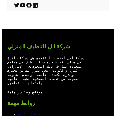
T
Y
F
L
w
o
a
i
i
u
c
n
t
T
e
k
t
u
b
e
شركة ابل للتنظيف المنزلي
e
b
o
d
r
e
o
I
شركة أبل لخدمات التنظيف هي شركة رائدة
في مجال تقديم خدمات التنظيف في مناطق
k
n
متعددة بما في ذلك السعودية، الإمارات،
قطر، والكويت. نحن نبرز بفريق محترف
ومدرب بكفاءة عالية، ونقدم مجموعة
متنوعة من خدمات التنظيف بجودة عالية
واهتمام بالتفاصيل.
موتقع ومتاجر هامة
روابط مهمة
تنظيف تكييف