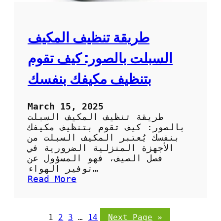
ف
ل
ا
ب
ل
ا
ص
طريقة تنظيف المكيف
ر
ح
د
ر
السبلت بالصور: كيف تقوم
ا
و
بتنظيف مكيفك بنفسك
ي
ب
ا
March 15, 2025
ل
طريقة تنظيف المكيف السبلت
ص
بالصور: كيف تقوم بتنظيف مكيفك
و
بنفسك يُعتبر المكيف السبلت من
ر
الأجهزة المنزلية الضرورية في
:
فصل الصيف، فهو المسؤول عن
خ
توفير الهواء…
ط
:
Read More
و
ط
ا
ر
ت
ي
1
2
3
…
14
Next Page
»
س
ق