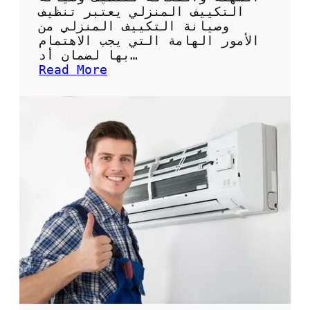
ة
التكييف المنزلي يعتبر تنظيف
ل
وصيانة التكييف المنزلي من
ل
الأمور الهامة التي يجب الاهتمام
ح
بها لضمان أد…
ف
:
Read More
ا
ك
ظ
ي
ع
س
ل
غ
ى
س
ن
ي
ظ
ل
ا
ا
ف
ل
ة
ت
ا
ك
ل
ي
م
ي
ك
ف
ي
:
ف
ا