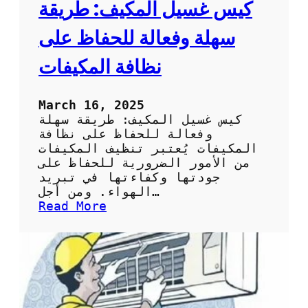
ا
كيس غسيل المكيف: طريقة
ئ
ح
سهلة وفعالة للحفاظ على
ل
ا
نظافة المكيفات
خ
ت
ي
March 16, 2025
ا
كيس غسيل المكيف: طريقة سهلة
ر
وفعالة للحفاظ على نظافة
ك
المكيفات يُعتبر تنظيف المكيفات
ي
من الأمور الضرورية للحفاظ على
س
جودتها وكفاءتها في تبريد
ت
الهواء. ومن أجل…
ن
:
Read More
ظ
ك
ي
ي
ف
س
ا
غ
ل
س
س
ي
ب
ل