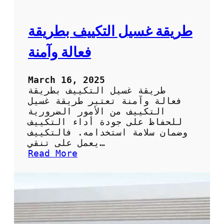
ا
ل
ت
ط
ر
طريقة غسيل التكييف بطريقة
ي
ق
فعالة وآمنة
ة
ا
ل
March 16, 2025
س
طريقة غسيل التكييف بطريقة
ه
فعالة وآمنة تعتبر طريقة غسيل
ل
التكييف من الأمور الضرورية
ة
للحفاظ على جودة أداء التكييف
و
وضمان سلامة استخدامه. فالتكييف
ا
يعمل على تنقي…
ل
:
Read More
ف
ط
ع
ر
ا
ي
ل
ق
ة
ة
ل
غ