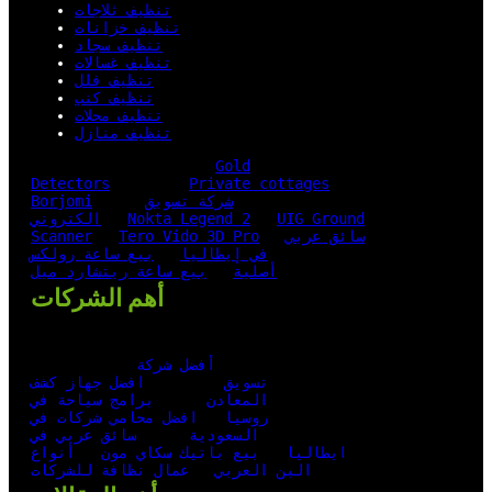
تنظيف ثلاجات
تنظيف خزانات
تنظيف سجاد
تنظيف غسالات
تنظيف فلل
تنظيف كنب
تنظيف محلات
تنظيف منازل
Gold
Detectors
Private cottages
شركة تسويق
Borjomi
UIG Ground
Nokta Legend 2
الكتروني
سائق عربي
Tero Vido 3D Pro
Scanner
في إيطاليا
بيع ساعة رولكس
أصلية
بيع ساعة ريتشارد ميل
أهم الشركات
أفضل شركة
تسويق
افضل جهاز كشف
المعادن
برامج سياحة في
روسيا
افضل محامي شركات في
السعودية
سائق عربي في
ايطاليا
بيع باتيك سكاي مون
أنواع
البن العربي
عمال نظافة للشركات