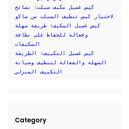
ص
كيس غسيل مكيف سبلت: نصائح
و
ر
لاختيار كيس تنظيف السبلت من ساكو
:
كيس غسيل المكيف: طريقة سهلة
ك
ي
وفعالة للحفاظ على نظافة
ف
المكيفات
ت
ق
كيس غسيل التكييف: الطريقة
و
السهلة والفعالة لتنظيف وصيانة
م
ب
التكييف المنزلي
ت
ن
ظ
ي
ف
م
ك
ي
Category
ف