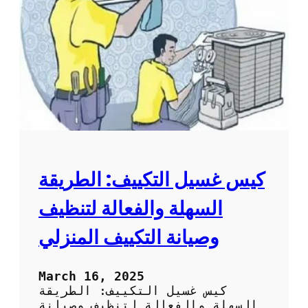
ل
ا
ت
ل
م
م
ن
ك
س
ي
ا
ف
ك
:
و
ط
ر
ي
ق
ة
كيس غسيل التكييف: الطريقة
س
ه
السهلة والفعالة لتنظيف
ل
ة
وصيانة التكييف المنزلي
و
ف
ع
March 16, 2025
ا
كيس غسيل التكييف: الطريقة
ل
السهلة والفعالة لتنظيف وصيانة