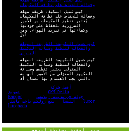
كيس غسيل المكيف: طريقة سهلة
وفعالة للحفاظ على نظافة المكيفات
كيس غسيل المكيف: طريقة سهلة
وفعالة للحفاظ على نظافة المكيفات
يُعتبر تنظيف المكيفات من الأمور
الضرورية للحفاظ على جودتها
وكفاءتها في تبريد الهواء. ومن
أجل…
كيس غسيل التكييف: الطريقة السهلة
والفعالة لتنظيف وصيانة التكييف
المنزلي
كيس غسيل التكييف: الطريقة السهلة
والفعالة لتنظيف وصيانة التكييف
المنزلي يعتبر تنظيف وصيانة
التكييف المنزلي من الأمور الهامة
التي يجب الاهتمام بها لضمان أد…
أفضل شركة
OKM Delta
تسويق
جولة في مدينة زيلامسي
Ranger
luxor
النمسا
بيع رولكس ياخت ماستر
hurghada
جمع الحقوق محفوظة لموقع