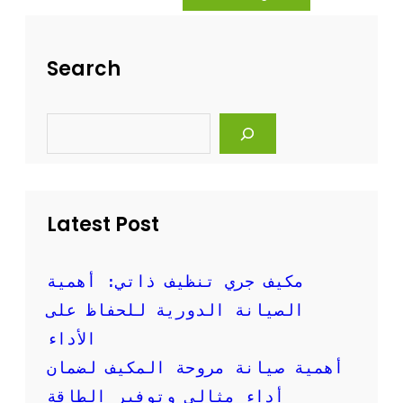
ه
ة
ل
ت
ة
ن
Search
و
ظ
ف
ي
ع
ف
S
ا
ا
e
ل
ل
a
ة
r
م
c
ك
h
ي
Latest Post
ف
ا
ل
س
مكيف جري تنظيف ذاتي: أهمية
ب
الصيانة الدورية للحفاظ على
ل
ت
الأداء
ب
أهمية صيانة مروحة المكيف لضمان
ا
ل
أداء مثالي وتوفير الطاقة