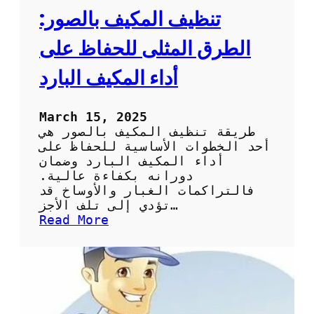
ي
تنظيف المكيف بالصور:
ف
:
الطرق المثلى للحفاظ على
ا
ل
أداء المكيف البارد
خ
ط
و
March 15, 2025
ا
طريقة تنظيف المكيف بالصور هي
ت
أحد الخطوات الأساسية للحفاظ على
ا
أداء المكيف البارد وضمان
ل
دورانه بكفاءة عالية.
أ
فالتراكمات الغبار والأوساخ قد
س
تؤدي إلى تلف الأجز…
ا
:
Read More
س
ت
ي
ن
ة
ظ
و
ي
ا
ف
ل
ا