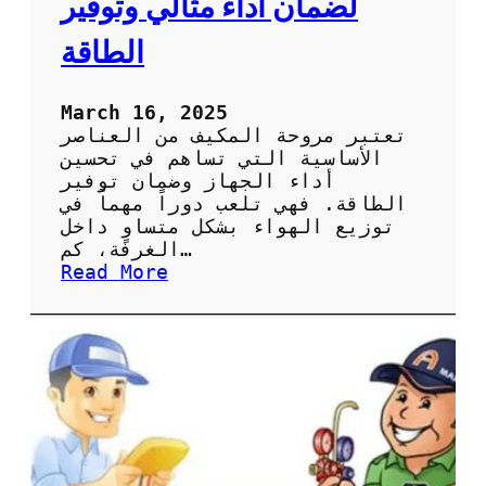
لضمان أداء مثالي وتوفير
ة
ا
الطاقة
ل
ص
ي
March 16, 2025
ا
تعتبر مروحة المكيف من العناصر
ن
الأساسية التي تساهم في تحسين
ة
أداء الجهاز وضمان توفير
ا
الطاقة. فهي تلعب دوراً مهماً في
ل
توزيع الهواء بشكل متساوٍ داخل
د
الغرفة، كم…
و
:
Read More
ر
أ
ي
ه
ة
م
ل
ي
ل
ة
ح
ص
ف
ي
ا
ا
ظ
ن