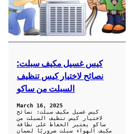
ع
ة
ل
م
ى
ر
ا
و
ل
ح
أ
ة
د
ا
ا
ل
ء
م
ك
كيس غسيل مكيف سبلت:
ي
ف
نصائح لاختيار كيس تنظيف
ل
ض
السبلت من ساكو
م
ا
ن
March 16, 2025
أ
كيس غسيل مكيف سبلت: نصائح
د
لاختيار كيس تنظيف السبلت من
ا
ساكو يعتبر الحفاظ على نظافة
ء
مكيف الهواء سبلت ضروريًا لضمان