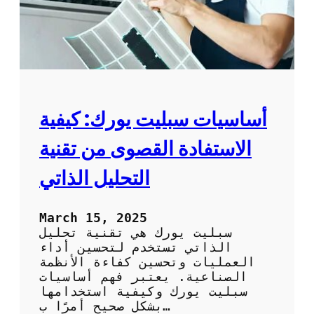
ك
ي
ي
ف
:
ك
ي
ف
أساسيات سبليت يورك: كيفية
ت
ح
الاستفادة القصوى من تقنية
ص
ل
التحليل الذاتي
ع
ل
ى
March 15, 2025
أ
سبليت يورك هي تقنية تحليل
ف
الذاتي تستخدم لتحسين أداء
ض
العمليات وتحسين كفاءة الأنظمة
ل
الصناعية. يعتبر فهم أساسيات
خ
سبليت يورك وكيفية استخدامها
د
بشكل صحيح أمرًا ب…