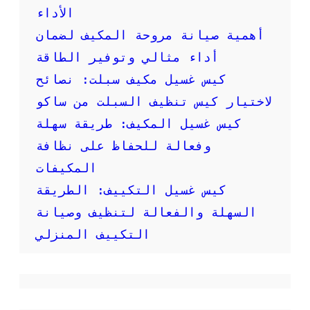
:
الأداء
خ
أهمية صيانة مروحة المكيف لضمان
د
م
أداء مثالي وتوفير الطاقة
ا
كيس غسيل مكيف سبلت: نصائح
ت
ع
لاختيار كيس تنظيف السبلت من ساكو
ا
كيس غسيل المكيف: طريقة سهلة
ل
ي
وفعالة للحفاظ على نظافة
ة
المكيفات
ا
ل
كيس غسيل التكييف: الطريقة
ج
و
السهلة والفعالة لتنظيف وصيانة
د
التكييف المنزلي
ة
ل
ض
م
ا