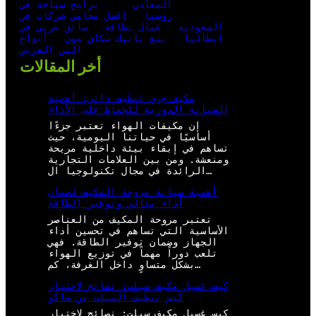
المعادن
برامج سياحة في
روسيا
افضل محامي شركات في
السعودية
عمال نظافة
سائق عربي في
ايطاليا
بيع باتيك سكاي مون
أنواع
البن العربي
أخر المقالات
مكيف جري تنظيف ذاتي: أهمية
الصيانة الدورية للحفاظ على الأداء
إن مكيفات الهواء تعتبر جزءًا
أساسيًا في حياتنا اليومية، حيث
تساهم في إبقاء بيئة داخلية مريحة
ومنعشة. ومن بين العلامات التجارية
الرائدة في مجال تكنولوجيا ال…
أهمية صيانة مروحة المكيف لضمان
أداء مثالي وتوفير الطاقة
تعتبر مروحة المكيف من العناصر
الأساسية التي تساهم في تحسين أداء
الجهاز وضمان توفير الطاقة. فهي
تلعب دوراً مهماً في توزيع الهواء
بشكل متساوٍ داخل الغرفة، كم…
كيس غسيل مكيف سبلت: نصائح لاختيار
كيس تنظيف السبلت من ساكو
كيس غسيل مكيف سبلت: نصائح لاختيار