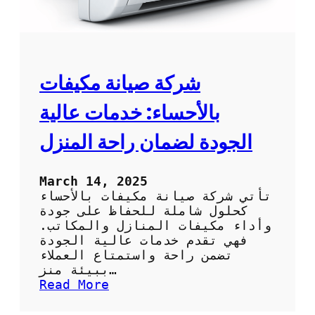
و
م
ي
ة
:
ا
ت
ل
ق
ت
ن
شركة صيانة مكيفات
ن
ي
ظ
ة
بالأحساء: خدمات عالية
ي
م
ف
ب
الجودة لضمان راحة المنزل
؟
ت
ك
ر
March 14, 2025
ة
تأتي شركة صيانة مكيفات بالأحساء
ل
كحلول شاملة للحفاظ على جودة
ت
وأداء مكيفات المنازل والمكاتب.
ب
فهي تقدم خدمات عالية الجودة
ر
تضمن راحة واستمتاع العملاء
ي
ببيئة منز…
د
:
Read More
ا
ش
ل
ر