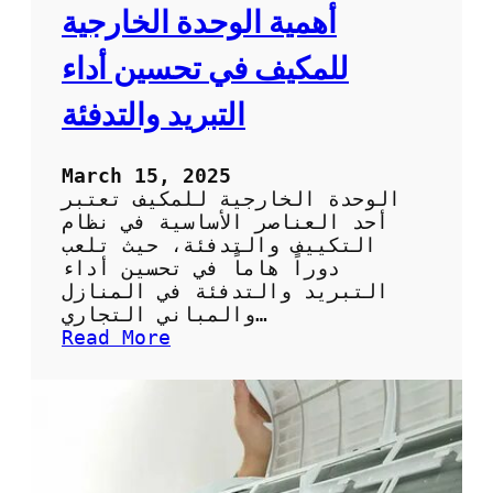
ل
ح
أهمية الوحدة الخارجية
ت
ص
ب
ا
للمكيف في تحسين أداء
ر
ن
ي
:
التبريد والتدفئة
د
ك
ي
ف
March 15, 2025
ي
الوحدة الخارجية للمكيف تعتبر
ة
أحد العناصر الأساسية في نظام
ا
التكييف والتدفئة، حيث تلعب
ل
دوراً هاماً في تحسين أداء
ح
التبريد والتدفئة في المنازل
ف
والمباني التجاري…
ا
:
Read More
ظ
أ
ع
ه
ل
م
ى
ي
أ
ة
د
ا