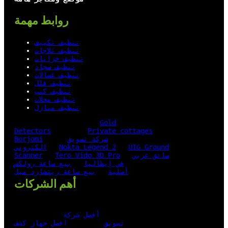
روابط مهمة
تنظيف تكييف
تنظيف ثلاجات
تنظيف خزانات
تنظيف سجاد
تنظيف غسالات
تنظيف فلل
تنظيف كنب
تنظيف محلات
تنظيف منازل
Gold
Detectors
Private cottages
شركة تسويق
Borjomi
UIG Ground
Nokta Legend 2
الكتروني
سائق عربي
Tero Vido 3D Pro
Scanner
في إيطاليا
بيع ساعة رولكس
أصلية
بيع ساعة ريتشارد ميل
أهم الشركات
أفضل شركة
تسويق
افضل جهاز كشف