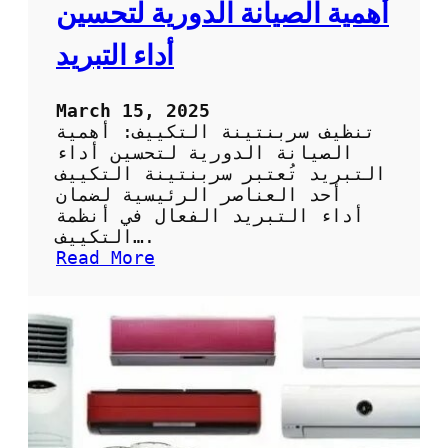
ي
أهمية الصيانة الدورية لتحسين
ة
ا
أداء التبريد
ل
ا
س
March 15, 2025
ت
تنظيف سربنتينة التكييف: أهمية
ف
الصيانة الدورية لتحسين أداء
ا
التبريد تُعتبر سربنتينة التكييف
د
أحد العناصر الرئيسية لضمان
ة
أداء التبريد الفعال في أنظمة
ا
التكييف….
ل
:
Read More
ق
ت
ص
ن
و
ظ
ى
ي
م
ف
ن
س
ت
ر
ق
ب
ن
ن