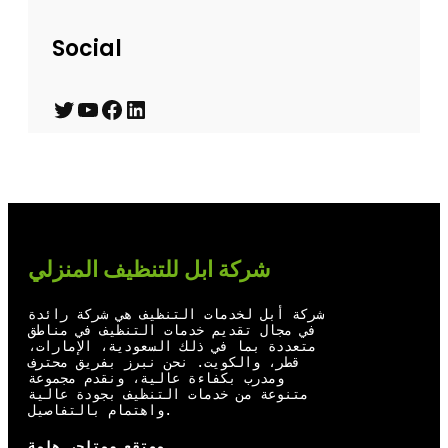
Social
T
Y
F
L
w
o
a
i
i
u
c
n
t
T
e
k
t
u
b
e
شركة ابل للتنظيف المنزلي
e
b
o
d
r
e
o
I
شركة أبل لخدمات التنظيف هي شركة رائدة
في مجال تقديم خدمات التنظيف في مناطق
k
n
متعددة بما في ذلك السعودية، الإمارات،
قطر، والكويت. نحن نبرز بفريق محترف
ومدرب بكفاءة عالية، ونقدم مجموعة
متنوعة من خدمات التنظيف بجودة عالية
واهتمام بالتفاصيل.
موتقع ومتاجر هامة