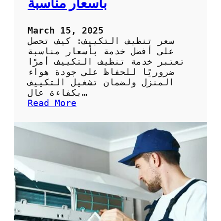
بأسعار مناسبة
ة
ص
ح
March 15, 2025
ي
سعر تنظيف التكييف: كيف تحصل
ح
على أفضل خدمة بأسعار مناسبة
ة
تعتبر خدمة تنظيف التكييف أمرًا
و
ضروريًا للحفاظ على جودة هواء
ف
المنزل ولضمان تشغيل التكييف
ع
بكفاءة عال…
ا
:
Read More
ل
س
ة
ع
ر
ت
ن
ظ
ي
ف
ا
ل
ت