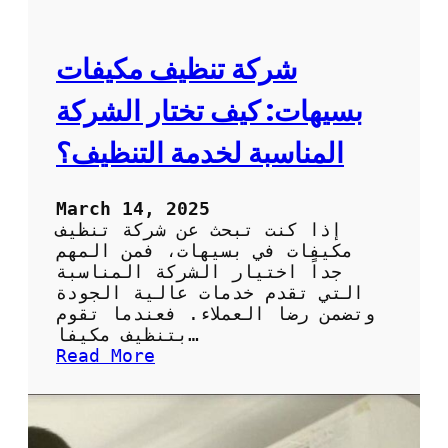
ئ
ا
ة
ل
خ
شركة تنظيف مكيفات
ا
ر
بسيهات: كيف تختار الشركة
ج
ي
المناسبة لخدمة التنظيف؟
ة
ل
ل
March 14, 2025
ت
إذا كنت تبحث عن شركة تنظيف
ك
مكيفات في بسيهات، فمن المهم
ي
جداً اختيار الشركة المناسبة
ي
التي تقدم خدمات عالية الجودة
ف
وتضمن رضا العملاء. فعندما تقوم
:
بتنظيف مكيفا…
ك
:
Read More
ي
ش
ف
ر
ت
ك
ح
ة