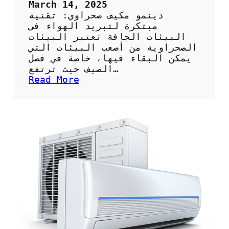
ف
ت
March 14, 2025
ي
خ
دينمو مكيف صحراوي: تقنية
ر
ت
مبتكرة لتبريد الهواء في
ا
ا
البيئات الجافة تعتبر البيئات
ل
ر
الصحراوية من أصعب البيئات التي
ط
ا
يمكن البقاء فيها، خاصة في فصل
ا
ل
الصيف حيث ترتفع…
ق
ش
:
Read More
ة
ر
د
؟
ك
ي
ة
ن
ا
م
ل
و
م
م
ن
ك
ا
ي
س
ف
ب
ص
ة
ح
ل
ر
خ
ا
د