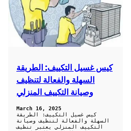
ت
ل
م
م
ن
ك
س
ي
ا
ف
ك
:
و
ط
ر
ي
ق
ة
كيس غسيل التكييف: الطريقة
س
ه
السهلة والفعالة لتنظيف
ل
ة
وصيانة التكييف المنزلي
و
ف
ع
March 16, 2025
ا
كيس غسيل التكييف: الطريقة
ل
السهلة والفعالة لتنظيف وصيانة
ة
التكييف المنزلي يعتبر تنظيف