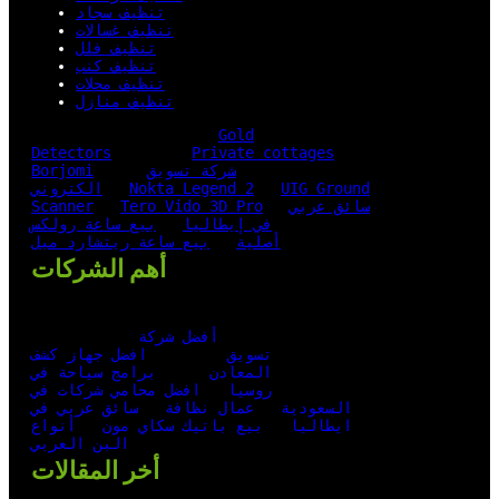
تنظيف سجاد
تنظيف غسالات
تنظيف فلل
تنظيف كنب
تنظيف محلات
تنظيف منازل
Gold
Detectors
Private cottages
شركة تسويق
Borjomi
UIG Ground
Nokta Legend 2
الكتروني
سائق عربي
Tero Vido 3D Pro
Scanner
في إيطاليا
بيع ساعة رولكس
أصلية
بيع ساعة ريتشارد ميل
أهم الشركات
أفضل شركة
تسويق
افضل جهاز كشف
المعادن
برامج سياحة في
روسيا
افضل محامي شركات في
السعودية
عمال نظافة
سائق عربي في
ايطاليا
بيع باتيك سكاي مون
أنواع
البن العربي
أخر المقالات