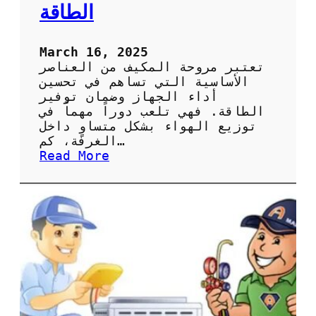
ا
الطاقة
ل
ص
ي
March 16, 2025
ا
تعتبر مروحة المكيف من العناصر
ن
الأساسية التي تساهم في تحسين
ة
أداء الجهاز وضمان توفير
ا
الطاقة. فهي تلعب دوراً مهماً في
ل
توزيع الهواء بشكل متساوٍ داخل
د
الغرفة، كم…
و
:
Read More
ر
أ
ي
ه
ة
م
ل
ي
ل
ة
ح
ص
ف
ي
ا
ا
ظ
ن
ع
ة
ل