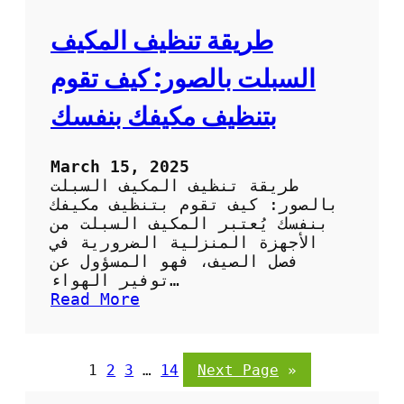
ب
ل
ا
ص
طريقة تنظيف المكيف
ر
ح
د
ر
السبلت بالصور: كيف تقوم
ا
و
بتنظيف مكيفك بنفسك
ي
ب
ا
March 15, 2025
ل
طريقة تنظيف المكيف السبلت
ص
بالصور: كيف تقوم بتنظيف مكيفك
و
بنفسك يُعتبر المكيف السبلت من
ر
الأجهزة المنزلية الضرورية في
:
فصل الصيف، فهو المسؤول عن
خ
توفير الهواء…
ط
:
Read More
و
ط
ا
ر
ت
ي
1
2
3
…
14
Next Page
»
س
ق
ه
ة