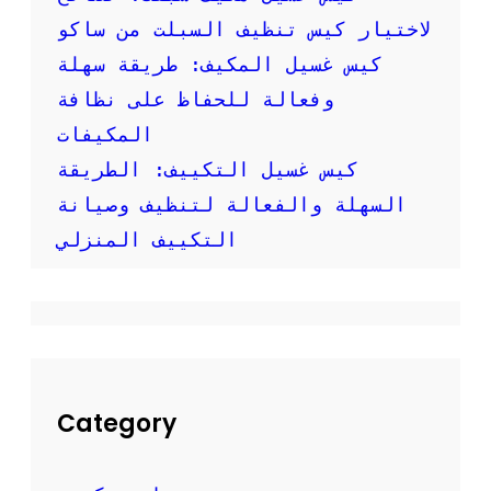
و
ر
لاختيار كيس تنظيف السبلت من ساكو
:
كيس غسيل المكيف: طريقة سهلة
ك
ي
وفعالة للحفاظ على نظافة
ف
المكيفات
ت
ق
كيس غسيل التكييف: الطريقة
و
السهلة والفعالة لتنظيف وصيانة
م
ب
التكييف المنزلي
ت
ن
ظ
ي
ف
م
ك
ي
Category
ف
ك
ب