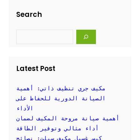
ل
ت
ة
ن
Search
و
ظ
ف
ي
ع
ف
S
ا
ا
e
ل
ل
a
ة
r
م
c
ك
h
ي
Latest Post
ف
ا
ل
س
مكيف جري تنظيف ذاتي: أهمية
ب
الصيانة الدورية للحفاظ على
ل
ت
الأداء
ب
أهمية صيانة مروحة المكيف لضمان
ا
ل
أداء مثالي وتوفير الطاقة
ص
كيس غسيل مكيف سبلت: نصائح