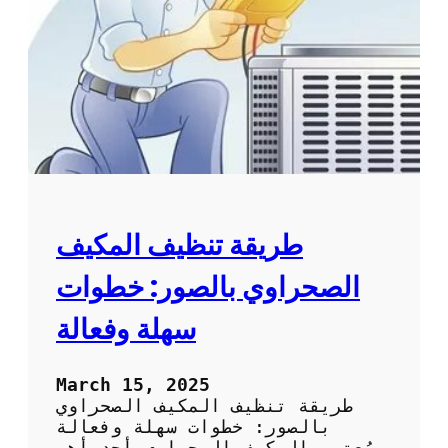
م
ا
ك
ئ
ي
د
ف
ب
ا
ل
ص
و
ر
:
ا
طريقة تنظيف المكيف
ل
ط
الصحراوي بالصور: خطوات
ر
ق
سهلة وفعالة
ا
ل
م
March 15, 2025
ث
طريقة تنظيف المكيف الصحراوي
ل
بالصور: خطوات سهلة وفعالة
ى
يُعتبر المكيف الصحراوي أحد أهم