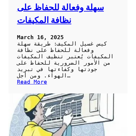
ح
سهلة وفعالة للحفاظ على
ل
ا
نظافة المكيفات
خ
ت
ي
March 16, 2025
ا
كيس غسيل المكيف: طريقة سهلة
ر
وفعالة للحفاظ على نظافة
ك
المكيفات يُعتبر تنظيف المكيفات
ي
من الأمور الضرورية للحفاظ على
س
جودتها وكفاءتها في تبريد
ت
الهواء. ومن أجل…
ن
:
Read More
ظ
ك
ي
ي
ف
س
ا
غ
ل
س
س
ي
ب
ل
ل
ا