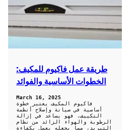
ظ
ل
ي
ا
ف
ل
و
ت
ص
ك
ي
ي
ا
ي
ن
ف
ة
ب
ا
ط
ل
ر
طريقة عمل فاكيوم للمكيف:
ت
ي
ك
ق
الخطوات الأساسية والفوائد
ي
ة
ي
ف
ف
ع
March 16, 2025
ا
ا
فاكيوم المكيف يعتبر خطوة
ل
ل
أساسية في صيانة وإصلاح أنظمة
م
ة
التكييف. فهو يساعد في إزالة
ن
و
الرطوبة والهواء الزائد من نظام
ز
آ
التبريد، مما يجعله يعمل بكفاءة