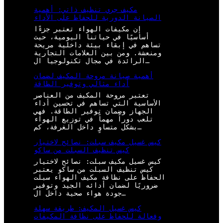
مكيف جري تنظيف ذاتي: أهمية
الصيانة الدورية للحفاظ على الأداء
إن مكيفات الهواء تعتبر جزءًا
أساسيًا في حياتنا اليومية، حيث
تساهم في إبقاء بيئة داخلية مريحة
ومنعشة. ومن بين العلامات التجارية
الرائدة في مجال تكنولوجيا ال…
أهمية صيانة مروحة المكيف لضمان
أداء مثالي وتوفير الطاقة
تعتبر مروحة المكيف من العناصر
الأساسية التي تساهم في تحسين أداء
الجهاز وضمان توفير الطاقة. فهي
تلعب دوراً مهماً في توزيع الهواء
بشكل متساوٍ داخل الغرفة، كم…
كيس غسيل مكيف سبلت: نصائح لاختيار
كيس تنظيف السبلت من ساكو
كيس غسيل مكيف سبلت: نصائح لاختيار
كيس تنظيف السبلت من ساكو يعتبر
الحفاظ على نظافة مكيف الهواء سبلت
ضروريًا لضمان أدائه الجيد وتوفير
جودة هواء صحية داخل ال…
كيس غسيل المكيف: طريقة سهلة
وفعالة للحفاظ على نظافة المكيفات