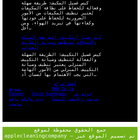
كيس غسيل المكيف: طريقة سهلة
وفعالة للحفاظ على نظافة المكيفات
يُعتبر تنظيف المكيفات من الأمور
الضرورية للحفاظ على جودتها
وكفاءتها في تبريد الهواء. ومن
أجل…
كيس غسيل التكييف: الطريقة السهلة
والفعالة لتنظيف وصيانة التكييف
المنزلي
كيس غسيل التكييف: الطريقة السهلة
والفعالة لتنظيف وصيانة التكييف
المنزلي يعتبر تنظيف وصيانة
التكييف المنزلي من الأمور الهامة
التي يجب الاهتمام بها لضمان أد…
أفضل شركة
OKM Delta
تسويق
جولة في
luxor hurghada
Ranger
مدينة زيلامسي النمسا
بيع رولكس ياخت
ماستر
جمع الحقوق محفوظة لموقع
applecleaningcompany – تم تصميم الموقع عبر