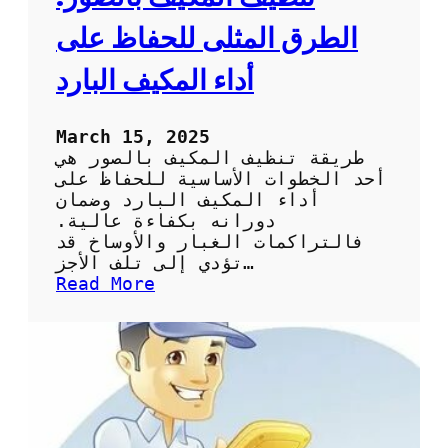
ف
:
الطرق المثلى للحفاظ على
ا
ل
أداء المكيف البارد
خ
ط
و
March 15, 2025
ا
طريقة تنظيف المكيف بالصور هي
ت
أحد الخطوات الأساسية للحفاظ على
ا
أداء المكيف البارد وضمان
ل
دورانه بكفاءة عالية.
أ
فالتراكمات الغبار والأوساخ قد
س
تؤدي إلى تلف الأجز…
ا
:
Read More
س
ت
ي
ن
ة
ظ
و
ي
ا
ف
ل
ا
ف
ل
و