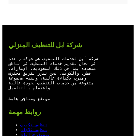
T
Y
F
L
w
o
a
i
i
u
c
n
t
T
e
k
t
u
b
e
شركة ابل للتنظيف المنزلي
e
b
o
d
r
e
o
I
شركة أبل لخدمات التنظيف هي شركة رائدة
في مجال تقديم خدمات التنظيف في مناطق
k
n
متعددة بما في ذلك السعودية، الإمارات،
قطر، والكويت. نحن نبرز بفريق محترف
ومدرب بكفاءة عالية، ونقدم مجموعة
متنوعة من خدمات التنظيف بجودة عالية
واهتمام بالتفاصيل.
موتقع ومتاجر هامة
روابط مهمة
تنظيف تكييف
تنظيف ثلاجات
تنظيف خزانات