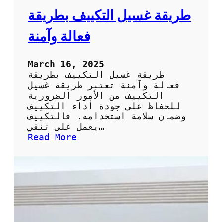
ر
طريقة غسيل التكييف بطريقة
ي
ق
فعالة وآمنة
ة
ا
ل
March 16, 2025
س
طريقة غسيل التكييف بطريقة
ه
فعالة وآمنة تعتبر طريقة غسيل
ل
التكييف من الأمور الضرورية
ة
للحفاظ على جودة أداء التكييف
و
وضمان سلامة استخدامه. فالتكييف
ا
يعمل على تنقي…
ل
:
Read More
ف
ط
ع
ر
ا
ي
ل
ق
ة
ة
ل
غ
ت
س
ن
ي