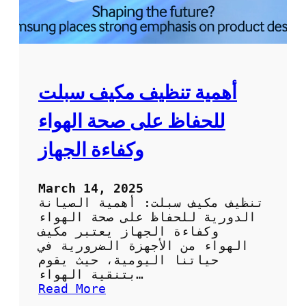
ك
ة
ص
ي
ا
ن
أهمية تنظيف مكيف سبلت
ة
ت
للحفاظ على صحة الهواء
ك
ي
وكفاءة الجهاز
ي
ف
م
March 14, 2025
ح
تنظيف مكيف سبلت: أهمية الصيانة
ت
الدورية للحفاظ على صحة الهواء
ر
وكفاءة الجهاز يعتبر مكيف
ف
الهواء من الأجهزة الضرورية في
ة
حياتنا اليومية، حيث يقوم
ل
بتنقية الهواء…
ر
:
Read More
ا
أ