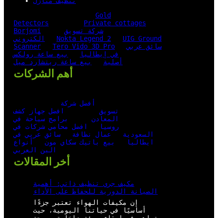
تنظيف منازل
Gold
Detectors
Private cottages
شركة تسويق
Borjomi
UIG Ground
Nokta Legend 2
الكتروني
سائق عربي
Tero Vido 3D Pro
Scanner
في إيطاليا
بيع ساعة رولكس
أصلية
بيع ساعة ريتشارد ميل
أهم الشركات
أفضل شركة
تسويق
افضل جهاز كشف
المعادن
برامج سياحة في
روسيا
افضل محامي شركات في
السعودية
عمال نظافة
سائق عربي في
ايطاليا
بيع باتيك سكاي مون
أنواع
البن العربي
أخر المقالات
مكيف جري تنظيف ذاتي: أهمية
الصيانة الدورية للحفاظ على الأداء
إن مكيفات الهواء تعتبر جزءًا
أساسيًا في حياتنا اليومية، حيث