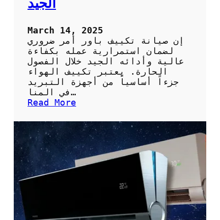
الجيد
ة
ا
ل
March 14, 2025
ه
إن صيانة تكييف باور أمر ضروري
و
لضمان استمرارية عمله بكفاءة
ا
عالية وأدائه الجيد خلال الفصول
ء
الحارة. يعتبر تكييف الهواء
ف
جزءاً أساسياً من أجهزة التبريد
ي
في المنا…
م
:
Read More
ن
أ
ز
ه
ل
م
ك
ي
ة
و
ط
ر
ق
ص
ي