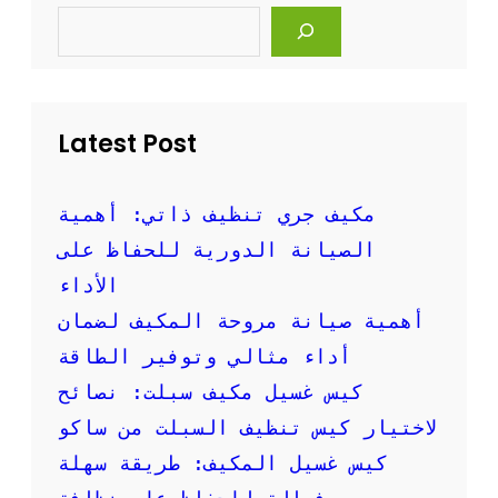
S
م
e
ا
a
ل
r
c
ع
h
ن
ط
Latest Post
ر
ي
ق
مكيف جري تنظيف ذاتي: أهمية
ت
الصيانة الدورية للحفاظ على
خ
ف
الأداء
ي
أهمية صيانة مروحة المكيف لضمان
ض
س
أداء مثالي وتوفير الطاقة
ع
كيس غسيل مكيف سبلت: نصائح
ر
ت
لاختيار كيس تنظيف السبلت من ساكو
ن
كيس غسيل المكيف: طريقة سهلة
ظ
ي