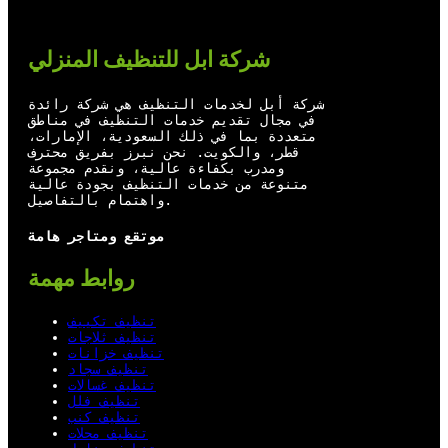
t
T
e
k
t
u
b
e
شركة ابل للتنظيف المنزلي
e
b
o
d
r
e
o
I
شركة أبل لخدمات التنظيف هي شركة رائدة
في مجال تقديم خدمات التنظيف في مناطق
k
n
متعددة بما في ذلك السعودية، الإمارات،
قطر، والكويت. نحن نبرز بفريق محترف
ومدرب بكفاءة عالية، ونقدم مجموعة
متنوعة من خدمات التنظيف بجودة عالية
واهتمام بالتفاصيل.
موتقع ومتاجر هامة
روابط مهمة
تنظيف تكييف
تنظيف ثلاجات
تنظيف خزانات
تنظيف سجاد
تنظيف غسالات
تنظيف فلل
تنظيف كنب
تنظيف محلات