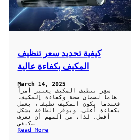
ا
ن
ة
ت
ك
ي
ي
ف
كيفية تحديد سعر تنظيف
ب
ا
المكيف بكفاءة عالية
و
ر
ل
March 14, 2025
ض
سعر تنظيف المكيف يعتبر أمراً
م
هاماً لضمان صحة وكفاءة المكيف.
ا
فعندما يكون المكيف نظيفاً، يعمل
ن
بكفاءة أعلى، ويوفر الطاقة بشكل
ك
أفضل. لذا، من المهم أن نعرف
ف
كيفي…
ا
:
Read More
ء
ك