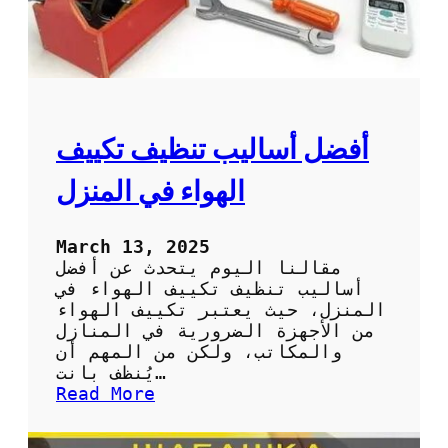
ل
ا
ت
ب
ا
ل
ا
ح
أفضل أساليب تنظيف تكييف
س
ا
الهواء في المنزل
ء
:
ا
March 13, 2025
ل
مقالنا اليوم يتحدث عن أفضل
ح
أساليب تنظيف تكييف الهواء في
ل
المنزل، حيث يعتبر تكييف الهواء
ا
من الأجهزة الضرورية في المنازل
ل
والمكاتب، ولكن من المهم أن
أ
يُنظف بانت…
م
:
Read More
ث
أ
ل
ف