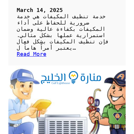
ا
ظ
March 14, 2025
ع
خدمة تنظيف المكيفات هي خدمة
ل
ضرورية للحفاظ على أداء
ى
المكيفات بكفاءة عالية وضمان
ص
استمرارية عملها بشكل مثالي.
ح
فإن تنظيف المكيفات بشكل فعال
ة
يعتبر أمراً هاماً ل…
ا
:
Read More
ل
ك
ه
ي
و
ف
ا
ي
ء
ة
و
ا
ك
ل
ف
ا
ا
س
ء
ت
ة
ف
ا
ا