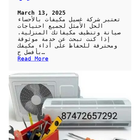
ل
ص
March 13, 2025
ي
تعتبر شركة غسيل مكيفات بالأحساء
ا
الحل الأمثل لجميع احتياجات
ن
صيانة وتنظيف مكيفاتك المنزلية.
ة
إذا كنت تبحث عن خدمة موثوقة
ا
ومحترفة للحفاظ على أداء مكيفك
ل
بأفضل ح…
د
:
Read More
و
ش
ر
ر
ي
ك
ة
ة
ل
غ
أ
س
د
ي
ا
ل
ء
م
أ
ك
ف
ي
ض
ف