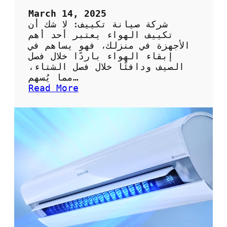
ي
ف
March 14, 2025
ب
شركة صيانة تكييف: لا شك أن
ك
تكييف الهواء يعتبر أحد أهم
ف
الأجهزة في منزلك، فهو يساهم في
ا
إبقاء الهواء باردًا خلال فصل
ء
الصيف ودافئًا خلال فصل الشتاء،
ة
مما يُسهم…
ع
:
Read More
ا
أ
ل
ه
ي
م
ة
ي
ة
ا
خ
ت
ي
ا
ر
ش
ر