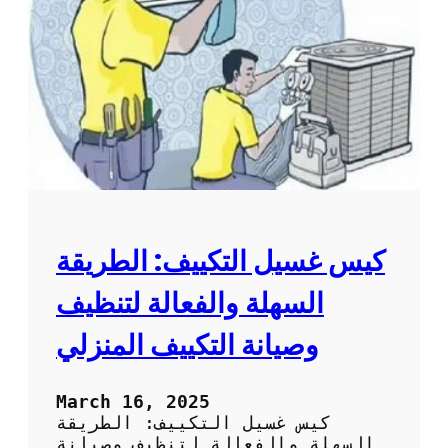
ل
ا
ت
ل
م
م
ن
ك
س
ي
ا
ف
ك
:
و
ط
ر
ي
ق
ة
كيس غسيل التكييف: الطريقة
س
ه
السهلة والفعالة لتنظيف
ل
ة
وصيانة التكييف المنزلي
و
ف
ع
March 16, 2025
ا
كيس غسيل التكييف: الطريقة
ل
السهلة والفعالة لتنظيف وصيانة