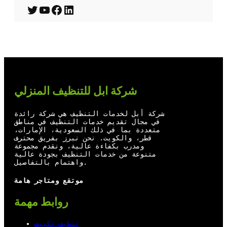
T
Y
F
L
w
o
a
i
i
u
c
n
t
T
e
k
t
u
b
e
شركة ابل للتنظيف المنزلي
e
b
o
d
r
e
o
I
شركة أبل لخدمات التنظيف هي شركة رائدة
في مجال تقديم خدمات التنظيف في مناطق
k
n
متعددة بما في ذلك السعودية، الإمارات،
قطر، والكويت. نحن نبرز بفريق محترف
ومدرب بكفاءة عالية، ونقدم مجموعة
متنوعة من خدمات التنظيف بجودة عالية
واهتمام بالتفاصيل.
موتقع ومتاجر هامة
روابط مهمة
تنظيف تكييف