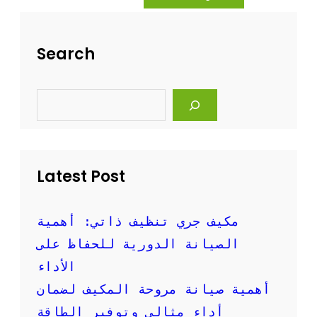
ه
ة
ل
ت
ة
ن
Search
و
ظ
ف
ي
ع
ف
S
ا
ا
e
ل
ل
a
ة
r
م
c
ك
h
ي
Latest Post
ف
ا
ل
س
مكيف جري تنظيف ذاتي: أهمية
ب
الصيانة الدورية للحفاظ على
ل
ت
الأداء
ب
أهمية صيانة مروحة المكيف لضمان
ا
ل
أداء مثالي وتوفير الطاقة