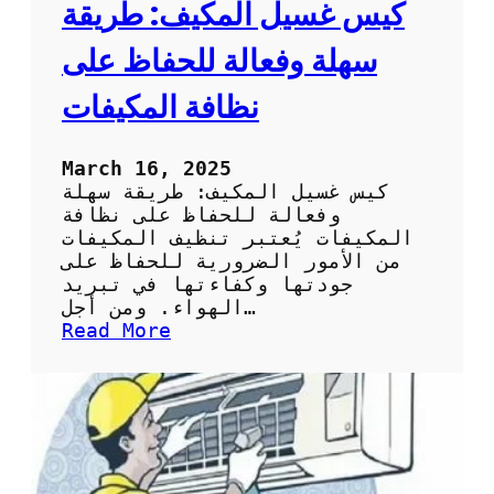
ا
كيس غسيل المكيف: طريقة
ئ
ح
سهلة وفعالة للحفاظ على
ل
ا
نظافة المكيفات
خ
ت
ي
March 16, 2025
ا
كيس غسيل المكيف: طريقة سهلة
ر
وفعالة للحفاظ على نظافة
ك
المكيفات يُعتبر تنظيف المكيفات
ي
من الأمور الضرورية للحفاظ على
س
جودتها وكفاءتها في تبريد
ت
الهواء. ومن أجل…
ن
:
Read More
ظ
ك
ي
ي
ف
س
ا
غ
ل
س
س
ي
ب
ل