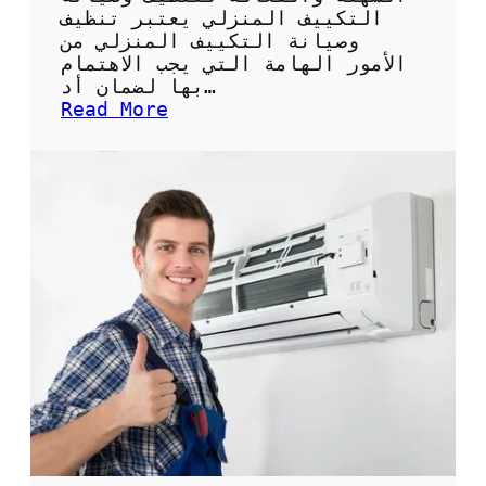
ة
التكييف المنزلي يعتبر تنظيف
ل
وصيانة التكييف المنزلي من
ل
الأمور الهامة التي يجب الاهتمام
ح
بها لضمان أد…
ف
:
Read More
ا
ك
ظ
ي
ع
س
ل
غ
ى
س
ن
ي
ظ
ل
ا
ا
ف
ل
ة
ت
ا
ك
ل
ي
م
ي
ك
ف
ي
:
ف
ا