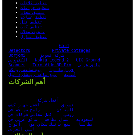
تنظيف ثلاجات
تنظيف خزانات
تنظيف سجاد
تنظيف غسالات
تنظيف فلل
تنظيف كنب
تنظيف محلات
تنظيف منازل
Gold
Detectors
Private cottages
شركة تسويق
Borjomi
UIG Ground
Nokta Legend 2
الكتروني
سائق عربي
Tero Vido 3D Pro
Scanner
في إيطاليا
بيع ساعة رولكس
أصلية
بيع ساعة ريتشارد ميل
أهم الشركات
أفضل شركة
تسويق
افضل جهاز كشف
المعادن
برامج سياحة في
روسيا
افضل محامي شركات في
السعودية
عمال نظافة
سائق عربي في
ايطاليا
بيع باتيك سكاي مون
أنواع
البن العربي