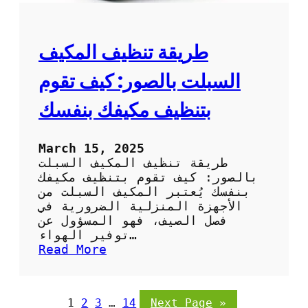
ف
ل
ا
ب
ل
ا
ص
طريقة تنظيف المكيف
ر
ح
د
ر
السبلت بالصور: كيف تقوم
ا
و
بتنظيف مكيفك بنفسك
ي
ب
ا
March 15, 2025
ل
طريقة تنظيف المكيف السبلت
ص
بالصور: كيف تقوم بتنظيف مكيفك
و
بنفسك يُعتبر المكيف السبلت من
ر
الأجهزة المنزلية الضرورية في
:
فصل الصيف، فهو المسؤول عن
خ
توفير الهواء…
ط
:
Read More
و
ط
ا
ر
ت
ي
1
2
3
…
14
Next Page
»
س
ق