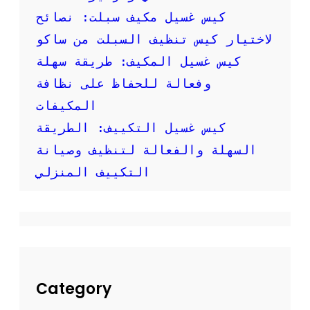
ص
كيس غسيل مكيف سبلت: نصائح
و
ر
لاختيار كيس تنظيف السبلت من ساكو
:
كيس غسيل المكيف: طريقة سهلة
ك
ي
وفعالة للحفاظ على نظافة
ف
المكيفات
ت
ق
كيس غسيل التكييف: الطريقة
و
السهلة والفعالة لتنظيف وصيانة
م
ب
التكييف المنزلي
ت
ن
ظ
ي
ف
م
ك
ي
Category
ف