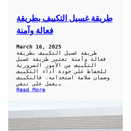
ا
ل
ت
ط
ر
طريقة غسيل التكييف بطريقة
ي
ق
فعالة وآمنة
ة
ا
ل
March 16, 2025
س
طريقة غسيل التكييف بطريقة
ه
فعالة وآمنة تعتبر طريقة غسيل
ل
التكييف من الأمور الضرورية
ة
للحفاظ على جودة أداء التكييف
و
وضمان سلامة استخدامه. فالتكييف
ا
يعمل على تنقي…
ل
:
Read More
ف
ط
ع
ر
ا
ي
ل
ق
ة
ة
ل
غ