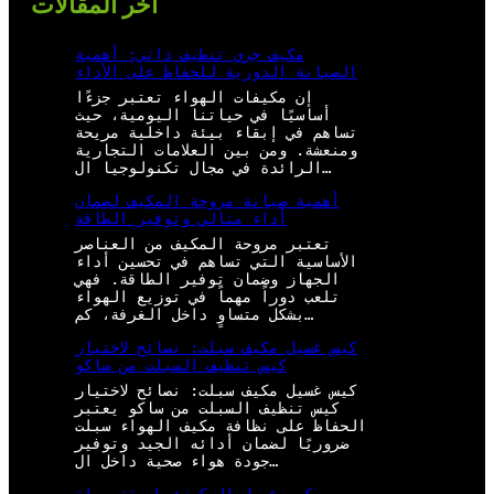
أخر المقالات
مكيف جري تنظيف ذاتي: أهمية
الصيانة الدورية للحفاظ على الأداء
إن مكيفات الهواء تعتبر جزءًا
أساسيًا في حياتنا اليومية، حيث
تساهم في إبقاء بيئة داخلية مريحة
ومنعشة. ومن بين العلامات التجارية
الرائدة في مجال تكنولوجيا ال…
أهمية صيانة مروحة المكيف لضمان
أداء مثالي وتوفير الطاقة
تعتبر مروحة المكيف من العناصر
الأساسية التي تساهم في تحسين أداء
الجهاز وضمان توفير الطاقة. فهي
تلعب دوراً مهماً في توزيع الهواء
بشكل متساوٍ داخل الغرفة، كم…
كيس غسيل مكيف سبلت: نصائح لاختيار
كيس تنظيف السبلت من ساكو
كيس غسيل مكيف سبلت: نصائح لاختيار
كيس تنظيف السبلت من ساكو يعتبر
الحفاظ على نظافة مكيف الهواء سبلت
ضروريًا لضمان أدائه الجيد وتوفير
جودة هواء صحية داخل ال…