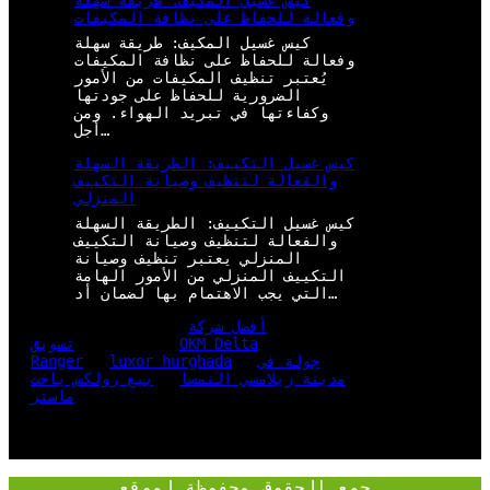
كيس غسيل المكيف: طريقة سهلة
وفعالة للحفاظ على نظافة المكيفات
كيس غسيل المكيف: طريقة سهلة
وفعالة للحفاظ على نظافة المكيفات
يُعتبر تنظيف المكيفات من الأمور
الضرورية للحفاظ على جودتها
وكفاءتها في تبريد الهواء. ومن
أجل…
كيس غسيل التكييف: الطريقة السهلة
والفعالة لتنظيف وصيانة التكييف
المنزلي
كيس غسيل التكييف: الطريقة السهلة
والفعالة لتنظيف وصيانة التكييف
المنزلي يعتبر تنظيف وصيانة
التكييف المنزلي من الأمور الهامة
التي يجب الاهتمام بها لضمان أد…
أفضل شركة
OKM Delta
تسويق
جولة في
luxor hurghada
Ranger
مدينة زيلامسي النمسا
بيع رولكس ياخت
ماستر
جمع الحقوق محفوظة لموقع