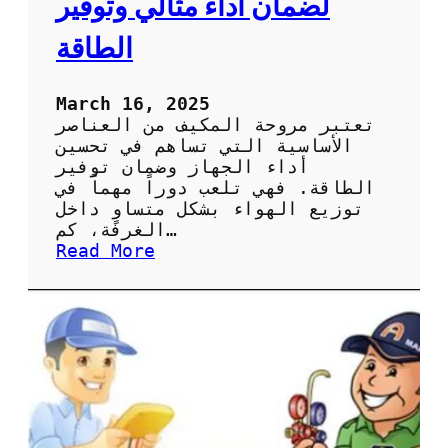
لضمان أداء مثالي وتوفير
ة
ا
الطاقة
ل
ص
ي
March 16, 2025
ا
تعتبر مروحة المكيف من العناصر
ن
الأساسية التي تساهم في تحسين
ة
أداء الجهاز وضمان توفير
ا
الطاقة. فهي تلعب دوراً مهماً في
ل
توزيع الهواء بشكل متساوٍ داخل
د
الغرفة، كم…
و
:
Read More
ر
أ
ي
ه
ة
م
ل
ي
ل
ة
ح
ص
ف
ي
ا
ا
ظ
ن