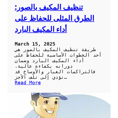
ي
تنظيف المكيف بالصور:
ف
:
الطرق المثلى للحفاظ على
ا
ل
أداء المكيف البارد
خ
ط
و
March 15, 2025
ا
طريقة تنظيف المكيف بالصور هي
ت
أحد الخطوات الأساسية للحفاظ على
ا
أداء المكيف البارد وضمان
ل
دورانه بكفاءة عالية.
أ
فالتراكمات الغبار والأوساخ قد
س
تؤدي إلى تلف الأجز…
ا
:
Read More
س
ت
ي
ن
ة
ظ
و
ي
ا
ف
ل
ا