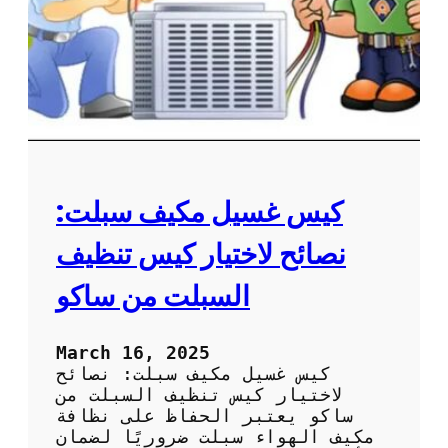
ع
ة
ل
م
ى
ر
ا
و
ل
ح
أ
ة
د
ا
ا
ل
ء
م
ك
كيس غسيل مكيف سبلت:
ي
ف
نصائح لاختيار كيس تنظيف
ل
ض
السبلت من ساكو
م
ا
ن
March 16, 2025
أ
كيس غسيل مكيف سبلت: نصائح
د
لاختيار كيس تنظيف السبلت من
ا
ساكو يعتبر الحفاظ على نظافة
ء
مكيف الهواء سبلت ضروريًا لضمان