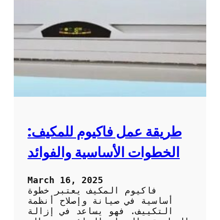
ت
س
ن
ي
ظ
ل
ي
ا
ف
ل
و
ت
ص
ك
ي
ي
ا
ي
ن
ف
ة
ب
ا
ط
ل
ر
طريقة عمل فاكيوم للمكيف:
ت
ي
ك
ق
الخطوات الأساسية والفوائد
ي
ة
ي
ف
ف
ع
March 16, 2025
ا
ا
فاكيوم المكيف يعتبر خطوة
ل
ل
أساسية في صيانة وإصلاح أنظمة
م
ة
التكييف. فهو يساعد في إزالة
ن
و