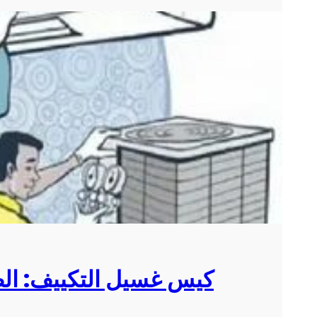
كيس غسيل التكييف: الط