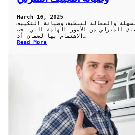
ة
و
ف
March 16, 2025
ع
سهلة والفعالة لتنظيف وصيانة التكييف
ا
يف المنزلي من الأمور الهامة التي يجب
ل
الاهتمام بها لضمان أد…
ة
:
Read More
ل
ك
ل
ي
ح
س
ف
غ
ا
س
ظ
ي
ع
ل
ل
ا
ى
ل
ن
ت
ظ
ك
ا
ي
ف
ي
ة
ف