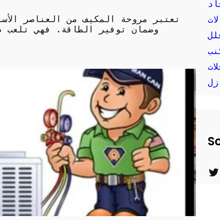
اد
تعتبر مروحة المكيف من العناصر الأس
ات
وضمان توفير الطاقة. فهي تلعب دو
لل
نب
ات
زل
So
T
w
i