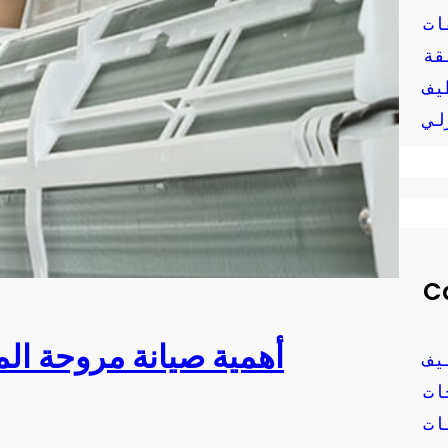
ات
قة
يف
لي
C
أهمية صيانة مروحة الم
يف
ات
ات