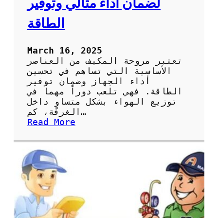
لضمان أداء مثالي وتوفير
ة
ا
الطاقة
ل
ص
ي
March 16, 2025
ا
تعتبر مروحة المكيف من العناصر
ن
الأساسية التي تساهم في تحسين
ة
أداء الجهاز وضمان توفير
ا
الطاقة. فهي تلعب دوراً مهماً في
ل
توزيع الهواء بشكل متساوٍ داخل
د
الغرفة، كم…
و
:
Read More
ر
أ
ي
ه
ة
م
ل
ي
ل
ة
ح
ص
ف
ي
ا
ا
ظ
ن