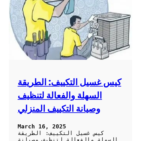
ل
ا
ت
ل
م
م
ن
ك
س
ي
ا
ف
ك
:
و
ط
ر
ي
ق
ة
كيس غسيل التكييف: الطريقة
س
ه
السهلة والفعالة لتنظيف
ل
ة
وصيانة التكييف المنزلي
و
ف
ع
March 16, 2025
ا
كيس غسيل التكييف: الطريقة
ل
السهلة والفعالة لتنظيف وصيانة