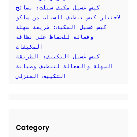
ص
كيس غسيل مكيف سبلت: نصائح
و
ر
لاختيار كيس تنظيف السبلت من ساكو
:
كيس غسيل المكيف: طريقة سهلة
ك
ي
وفعالة للحفاظ على نظافة
ف
المكيفات
ت
ق
كيس غسيل التكييف: الطريقة
و
السهلة والفعالة لتنظيف وصيانة
م
ب
التكييف المنزلي
ت
ن
ظ
ي
ف
م
ك
ي
Category
ف