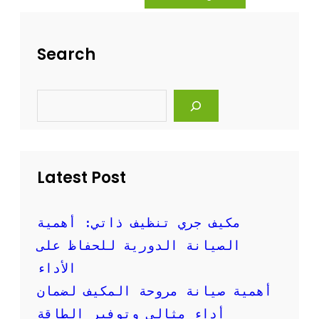
ه
ة
ل
ت
ة
ن
Search
و
ظ
ف
ي
ع
ف
S
ا
ا
e
ل
ل
a
ة
r
م
c
ك
h
ي
Latest Post
ف
ا
ل
س
مكيف جري تنظيف ذاتي: أهمية
ب
الصيانة الدورية للحفاظ على
ل
ت
الأداء
ب
أهمية صيانة مروحة المكيف لضمان
ا
ل
أداء مثالي وتوفير الطاقة