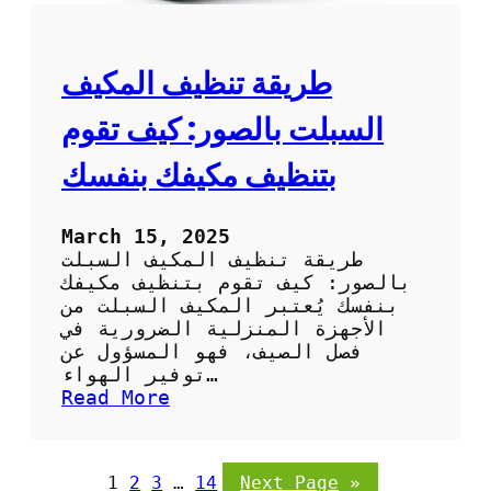
ف
ل
ا
ب
ل
ا
ص
طريقة تنظيف المكيف
ر
ح
د
ر
السبلت بالصور: كيف تقوم
ا
و
بتنظيف مكيفك بنفسك
ي
ب
ا
March 15, 2025
ل
طريقة تنظيف المكيف السبلت
ص
بالصور: كيف تقوم بتنظيف مكيفك
و
بنفسك يُعتبر المكيف السبلت من
ر
الأجهزة المنزلية الضرورية في
:
فصل الصيف، فهو المسؤول عن
خ
توفير الهواء…
ط
:
Read More
و
ط
ا
ر
ت
ي
1
2
3
…
14
Next Page
»
س
ق