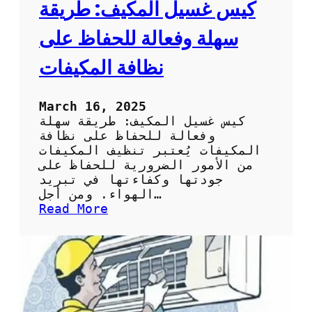
ا
كيس غسيل المكيف: طريقة
ئ
ح
سهلة وفعالة للحفاظ على
ل
ا
نظافة المكيفات
خ
ت
ي
March 16, 2025
ا
كيس غسيل المكيف: طريقة سهلة
ر
وفعالة للحفاظ على نظافة
ك
المكيفات يُعتبر تنظيف المكيفات
ي
من الأمور الضرورية للحفاظ على
س
جودتها وكفاءتها في تبريد
ت
الهواء. ومن أجل…
ن
:
Read More
ظ
ك
ي
ي
ف
س
ا
غ
ل
س
س
ي
ب
ل