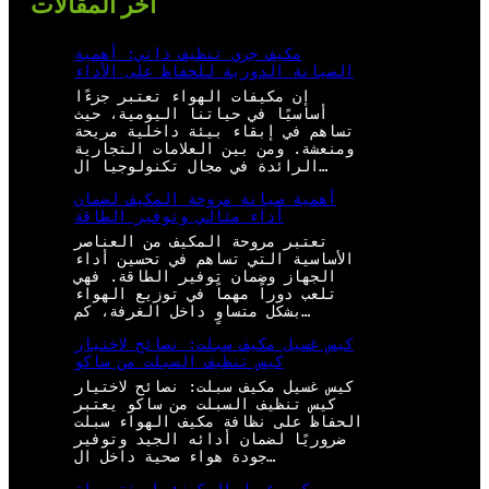
أخر المقالات
مكيف جري تنظيف ذاتي: أهمية
الصيانة الدورية للحفاظ على الأداء
إن مكيفات الهواء تعتبر جزءًا
أساسيًا في حياتنا اليومية، حيث
تساهم في إبقاء بيئة داخلية مريحة
ومنعشة. ومن بين العلامات التجارية
الرائدة في مجال تكنولوجيا ال…
أهمية صيانة مروحة المكيف لضمان
أداء مثالي وتوفير الطاقة
تعتبر مروحة المكيف من العناصر
الأساسية التي تساهم في تحسين أداء
الجهاز وضمان توفير الطاقة. فهي
تلعب دوراً مهماً في توزيع الهواء
بشكل متساوٍ داخل الغرفة، كم…
كيس غسيل مكيف سبلت: نصائح لاختيار
كيس تنظيف السبلت من ساكو
كيس غسيل مكيف سبلت: نصائح لاختيار
كيس تنظيف السبلت من ساكو يعتبر
الحفاظ على نظافة مكيف الهواء سبلت
ضروريًا لضمان أدائه الجيد وتوفير
جودة هواء صحية داخل ال…