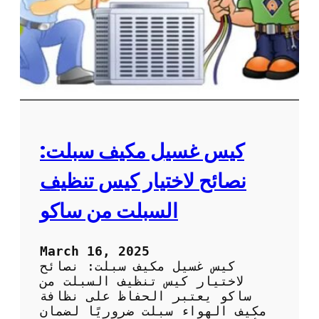
ع
ة
ل
م
ى
ر
ا
و
ل
ح
أ
ة
د
ا
ا
ل
ء
م
ك
كيس غسيل مكيف سبلت:
ي
ف
نصائح لاختيار كيس تنظيف
ل
ض
السبلت من ساكو
م
ا
ن
March 16, 2025
أ
كيس غسيل مكيف سبلت: نصائح
د
لاختيار كيس تنظيف السبلت من
ا
ساكو يعتبر الحفاظ على نظافة
ء
مكيف الهواء سبلت ضروريًا لضمان