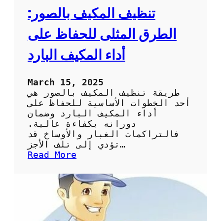
ي
تنظيف المكيف بالصور:
ف
:
الطرق المثلى للحفاظ على
ا
ل
أداء المكيف البارد
خ
ط
و
March 15, 2025
ا
طريقة تنظيف المكيف بالصور هي
ت
أحد الخطوات الأساسية للحفاظ على
ا
أداء المكيف البارد وضمان
ل
دورانه بكفاءة عالية.
أ
فالتراكمات الغبار والأوساخ قد
س
تؤدي إلى تلف الأجز…
ا
:
Read More
س
ت
ي
ن
ة
ظ
و
ي
ا
ف
ل
ا