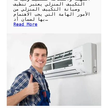
ة
التكييف المنزلي يعتبر تنظيف
ل
وصيانة التكييف المنزلي من
ل
الأمور الهامة التي يجب الاهتمام
ح
بها لضمان أد…
ف
:
Read More
ا
ك
ظ
ي
ع
س
ل
غ
ى
س
ن
ي
ظ
ل
ا
ا
ف
ل
ة
ت
ا
ك
ل
ي
م
ي
ك
ف
ي
:
ف
ا