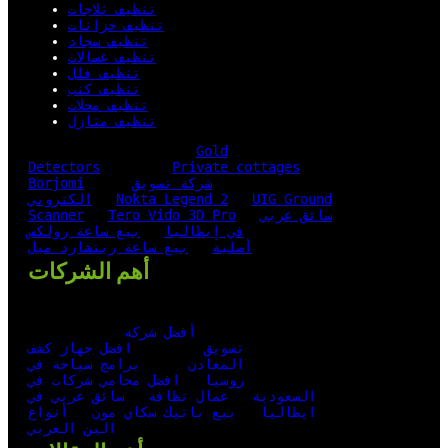
تنظيف ثلاجات
تنظيف خزانات
تنظيف سجاد
تنظيف غسالات
تنظيف فلل
تنظيف كنب
تنظيف محلات
تنظيف منازل
Gold
Detectors
Private cottages
شركة تسويق
Borjomi
UIG Ground
Nokta Legend 2
الكتروني
سائق عربي
Tero Vido 3D Pro
Scanner
في إيطاليا
بيع ساعة رولكس
أصلية
بيع ساعة ريتشارد ميل
أهم الشركات
أفضل شركة
تسويق
افضل جهاز كشف
المعادن
برامج سياحة في
روسيا
افضل محامي شركات في
السعودية
عمال نظافة
سائق عربي في
ايطاليا
بيع باتيك سكاي مون
أنواع
البن العربي