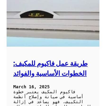
ت
س
ن
ي
ظ
ل
ي
ا
ف
ل
و
ت
ص
ك
ي
ي
ا
ي
ن
ف
ة
ب
ا
ط
ل
ر
طريقة عمل فاكيوم للمكيف:
ت
ي
ك
ق
الخطوات الأساسية والفوائد
ي
ة
ي
ف
ف
ع
March 16, 2025
ا
ا
فاكيوم المكيف يعتبر خطوة
ل
ل
أساسية في صيانة وإصلاح أنظمة
م
ة
التكييف. فهو يساعد في إزالة
ن
و