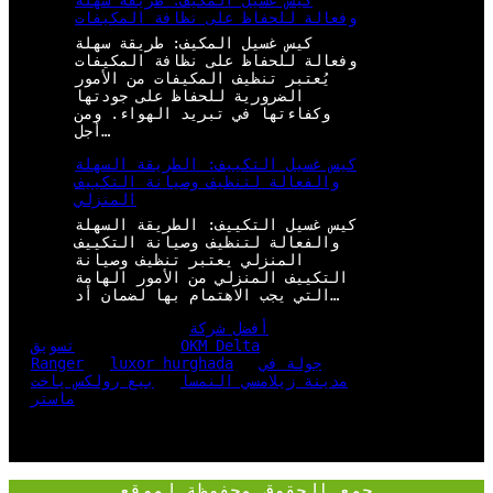
كيس غسيل المكيف: طريقة سهلة
وفعالة للحفاظ على نظافة المكيفات
كيس غسيل المكيف: طريقة سهلة
وفعالة للحفاظ على نظافة المكيفات
يُعتبر تنظيف المكيفات من الأمور
الضرورية للحفاظ على جودتها
وكفاءتها في تبريد الهواء. ومن
أجل…
كيس غسيل التكييف: الطريقة السهلة
والفعالة لتنظيف وصيانة التكييف
المنزلي
كيس غسيل التكييف: الطريقة السهلة
والفعالة لتنظيف وصيانة التكييف
المنزلي يعتبر تنظيف وصيانة
التكييف المنزلي من الأمور الهامة
التي يجب الاهتمام بها لضمان أد…
أفضل شركة
OKM Delta
تسويق
جولة في
luxor hurghada
Ranger
مدينة زيلامسي النمسا
بيع رولكس ياخت
ماستر
جمع الحقوق محفوظة لموقع