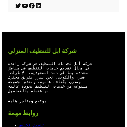
T
Y
F
L
w
o
a
i
i
u
c
n
t
T
e
k
t
u
b
e
شركة ابل للتنظيف المنزلي
e
b
o
d
r
e
o
I
شركة أبل لخدمات التنظيف هي شركة رائدة
في مجال تقديم خدمات التنظيف في مناطق
k
n
متعددة بما في ذلك السعودية، الإمارات،
قطر، والكويت. نحن نبرز بفريق محترف
ومدرب بكفاءة عالية، ونقدم مجموعة
متنوعة من خدمات التنظيف بجودة عالية
واهتمام بالتفاصيل.
موتقع ومتاجر هامة
روابط مهمة
تنظيف تكييف