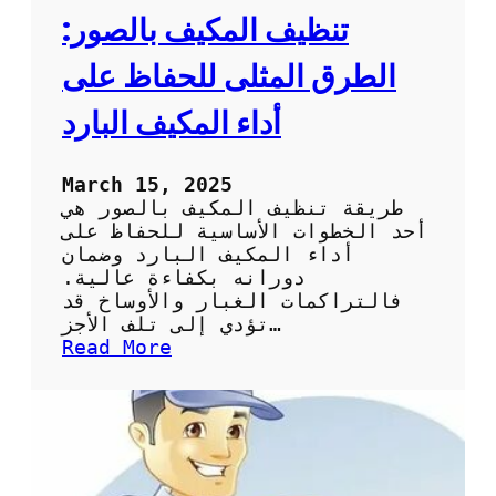
ي
تنظيف المكيف بالصور:
ف
:
الطرق المثلى للحفاظ على
ا
ل
أداء المكيف البارد
خ
ط
و
March 15, 2025
ا
طريقة تنظيف المكيف بالصور هي
ت
أحد الخطوات الأساسية للحفاظ على
ا
أداء المكيف البارد وضمان
ل
دورانه بكفاءة عالية.
أ
فالتراكمات الغبار والأوساخ قد
س
تؤدي إلى تلف الأجز…
ا
:
Read More
س
ت
ي
ن
ة
ظ
و
ي
ا
ف
ل
ا