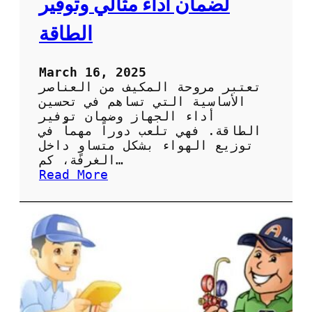
لضمان أداء مثالي وتوفير
ة
ا
الطاقة
ل
ص
ي
March 16, 2025
ا
تعتبر مروحة المكيف من العناصر
ن
الأساسية التي تساهم في تحسين
ة
أداء الجهاز وضمان توفير
ا
الطاقة. فهي تلعب دوراً مهماً في
ل
توزيع الهواء بشكل متساوٍ داخل
د
الغرفة، كم…
و
:
Read More
ر
أ
ي
ه
ة
م
ل
ي
ل
ة
ح
ص
ف
ي
ا
ا
ظ
ن