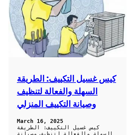
ل
ا
ت
ل
م
م
ن
ك
س
ي
ا
ف
ك
:
و
ط
ر
ي
ق
ة
كيس غسيل التكييف: الطريقة
س
ه
السهلة والفعالة لتنظيف
ل
ة
وصيانة التكييف المنزلي
و
ف
ع
March 16, 2025
ا
كيس غسيل التكييف: الطريقة
ل
السهلة والفعالة لتنظيف وصيانة