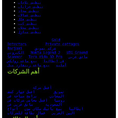
تنظيف ثلاجات
تنظيف خزانات
تنظيف سجاد
تنظيف غسالات
تنظيف فلل
تنظيف كنب
تنظيف محلات
تنظيف منازل
Gold
Detectors
Private cottages
شركة تسويق
Borjomi
UIG Ground
Nokta Legend 2
الكتروني
سائق عربي
Tero Vido 3D Pro
Scanner
في إيطاليا
بيع ساعة رولكس
أصلية
بيع ساعة ريتشارد ميل
أهم الشركات
أفضل شركة
تسويق
افضل جهاز كشف
المعادن
برامج سياحة في
روسيا
افضل محامي شركات في
السعودية
سائق عربي في
ايطاليا
بيع باتيك سكاي مون
أنواع
البن العربي
عمال نظافة للشركات