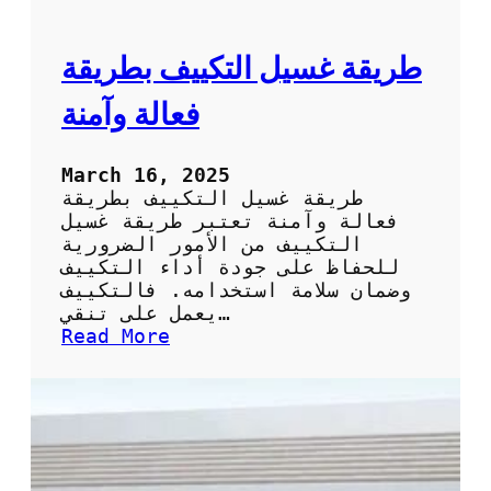
ا
ل
ت
ط
ر
طريقة غسيل التكييف بطريقة
ي
ق
فعالة وآمنة
ة
ا
ل
March 16, 2025
س
طريقة غسيل التكييف بطريقة
ه
فعالة وآمنة تعتبر طريقة غسيل
ل
التكييف من الأمور الضرورية
ة
للحفاظ على جودة أداء التكييف
و
وضمان سلامة استخدامه. فالتكييف
ا
يعمل على تنقي…
ل
:
Read More
ف
ط
ع
ر
ا
ي
ل
ق
ة
ة
ل
غ