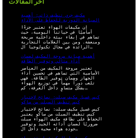
أخر المقالات
مكيف جري تنظيف ذاتي: أهمية
الصيانة الدورية للحفاظ على الأداء
إن مكيفات الهواء تعتبر جزءًا
أساسيًا في حياتنا اليومية، حيث
تساهم في إبقاء بيئة داخلية مريحة
ومنعشة. ومن بين العلامات التجارية
الرائدة في مجال تكنولوجيا ال…
أهمية صيانة مروحة المكيف لضمان
أداء مثالي وتوفير الطاقة
تعتبر مروحة المكيف من العناصر
الأساسية التي تساهم في تحسين أداء
الجهاز وضمان توفير الطاقة. فهي
تلعب دوراً مهماً في توزيع الهواء
بشكل متساوٍ داخل الغرفة، كم…
كيس غسيل مكيف سبلت: نصائح لاختيار
كيس تنظيف السبلت من ساكو
كيس غسيل مكيف سبلت: نصائح لاختيار
كيس تنظيف السبلت من ساكو يعتبر
الحفاظ على نظافة مكيف الهواء سبلت
ضروريًا لضمان أدائه الجيد وتوفير
جودة هواء صحية داخل ال…