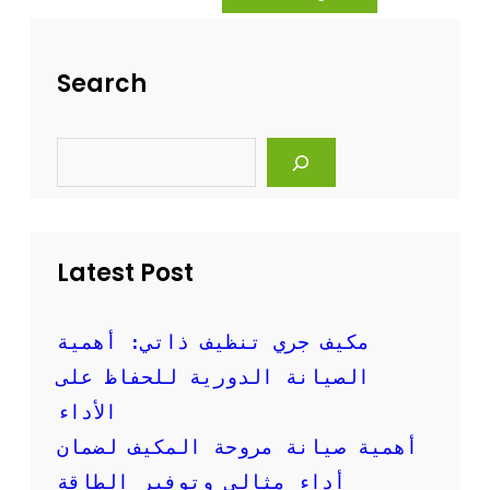
ه
ة
ل
ت
ة
ن
Search
و
ظ
ف
ي
ع
ف
S
ا
ا
e
ل
ل
a
ة
r
م
c
ك
h
ي
Latest Post
ف
ا
ل
س
مكيف جري تنظيف ذاتي: أهمية
ب
الصيانة الدورية للحفاظ على
ل
ت
الأداء
ب
أهمية صيانة مروحة المكيف لضمان
ا
ل
أداء مثالي وتوفير الطاقة