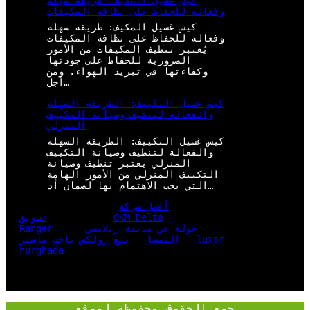
كيس غسيل المكيف: طريقة سهلة
وفعالة للحفاظ على نظافة المكيفات
كيس غسيل المكيف: طريقة سهلة
وفعالة للحفاظ على نظافة المكيفات
يُعتبر تنظيف المكيفات من الأمور
الضرورية للحفاظ على جودتها
وكفاءتها في تبريد الهواء. ومن
أجل…
كيس غسيل التكييف: الطريقة السهلة
والفعالة لتنظيف وصيانة التكييف
المنزلي
كيس غسيل التكييف: الطريقة السهلة
والفعالة لتنظيف وصيانة التكييف
المنزلي يعتبر تنظيف وصيانة
التكييف المنزلي من الأمور الهامة
التي يجب الاهتمام بها لضمان أد…
أفضل شركة
OKM Delta
تسويق
جولة في مدينة زيلامسي
Ranger
luxor
النمسا
بيع رولكس ياخت ماستر
hurghada
جمع الحقوق محفوظة لموقع