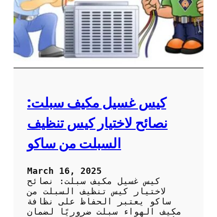
ع
ة
ل
م
ى
ر
ا
و
ل
ح
أ
ة
د
ا
ا
ل
ء
م
ك
كيس غسيل مكيف سبلت:
ي
ف
نصائح لاختيار كيس تنظيف
ل
ض
السبلت من ساكو
م
ا
ن
March 16, 2025
أ
كيس غسيل مكيف سبلت: نصائح
د
لاختيار كيس تنظيف السبلت من
ا
ساكو يعتبر الحفاظ على نظافة
ء
مكيف الهواء سبلت ضروريًا لضمان