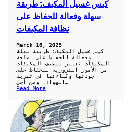
ا
كيس غسيل المكيف: طريقة
ئ
ح
سهلة وفعالة للحفاظ على
ل
ا
نظافة المكيفات
خ
ت
ي
March 16, 2025
ا
كيس غسيل المكيف: طريقة سهلة
ر
وفعالة للحفاظ على نظافة
ك
المكيفات يُعتبر تنظيف المكيفات
ي
من الأمور الضرورية للحفاظ على
س
جودتها وكفاءتها في تبريد
ت
الهواء. ومن أجل…
ن
:
Read More
ظ
ك
ي
ي
ف
س
ا
غ
ل
س
س
ي
ب
ل