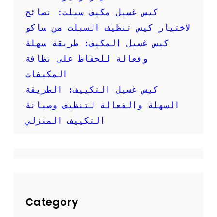
ص
كيس غسيل مكيف سبلت: نصائح
و
ر
لاختيار كيس تنظيف السبلت من ساكو
:
كيس غسيل المكيف: طريقة سهلة
ك
ي
وفعالة للحفاظ على نظافة
ف
المكيفات
ت
ق
كيس غسيل التكييف: الطريقة
و
السهلة والفعالة لتنظيف وصيانة
م
ب
التكييف المنزلي
ت
ن
ظ
ي
ف
م
ك
ي
Category
ف