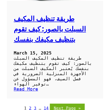
ف
ل
ا
ب
ل
ا
ص
طريقة تنظيف المكيف
ر
ح
د
ر
السبلت بالصور: كيف تقوم
ا
و
بتنظيف مكيفك بنفسك
ي
ب
ا
March 15, 2025
ل
طريقة تنظيف المكيف السبلت
ص
بالصور: كيف تقوم بتنظيف مكيفك
و
بنفسك يُعتبر المكيف السبلت من
ر
الأجهزة المنزلية الضرورية في
:
فصل الصيف، فهو المسؤول عن
خ
توفير الهواء…
ط
:
Read More
و
ط
ا
ر
ت
ي
1
2
3
…
14
Next Page
»
س
ق