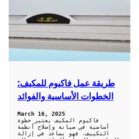
ت
س
ن
ي
ظ
ل
ي
ا
ف
ل
و
ت
ص
ك
ي
ي
ا
ي
ن
ف
ة
ب
ا
ط
ل
ر
طريقة عمل فاكيوم للمكيف:
ت
ي
ك
ق
الخطوات الأساسية والفوائد
ي
ة
ي
ف
ف
ع
March 16, 2025
ا
ا
فاكيوم المكيف يعتبر خطوة
ل
ل
أساسية في صيانة وإصلاح أنظمة
م
ة
التكييف. فهو يساعد في إزالة
ن
و