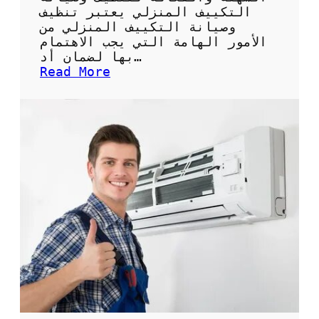
ة
التكييف المنزلي يعتبر تنظيف
ل
وصيانة التكييف المنزلي من
ل
الأمور الهامة التي يجب الاهتمام
ح
بها لضمان أد…
ف
:
Read More
ا
ك
ظ
ي
ع
س
ل
غ
ى
س
ن
ي
ظ
ل
ا
ا
ف
ل
ة
ت
ا
ك
ل
ي
م
ي
ك
ف
ي
:
ف
ا