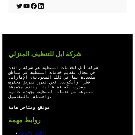
T
Y
F
L
w
o
a
i
i
u
c
n
t
T
e
k
t
u
b
e
شركة ابل للتنظيف المنزلي
e
b
o
d
r
e
o
I
شركة أبل لخدمات التنظيف هي شركة رائدة
في مجال تقديم خدمات التنظيف في مناطق
k
n
متعددة بما في ذلك السعودية، الإمارات،
قطر، والكويت. نحن نبرز بفريق محترف
ومدرب بكفاءة عالية، ونقدم مجموعة
متنوعة من خدمات التنظيف بجودة عالية
واهتمام بالتفاصيل.
موتقع ومتاجر هامة
روابط مهمة
تنظيف تكييف