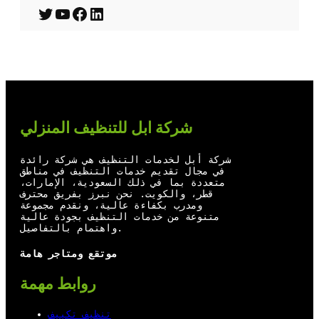
T
Y
F
L
w
o
a
i
i
u
c
n
t
T
e
k
t
u
b
e
شركة ابل للتنظيف المنزلي
e
b
o
d
r
e
o
I
شركة أبل لخدمات التنظيف هي شركة رائدة
في مجال تقديم خدمات التنظيف في مناطق
k
n
متعددة بما في ذلك السعودية، الإمارات،
قطر، والكويت. نحن نبرز بفريق محترف
ومدرب بكفاءة عالية، ونقدم مجموعة
متنوعة من خدمات التنظيف بجودة عالية
واهتمام بالتفاصيل.
موتقع ومتاجر هامة
روابط مهمة
تنظيف تكييف