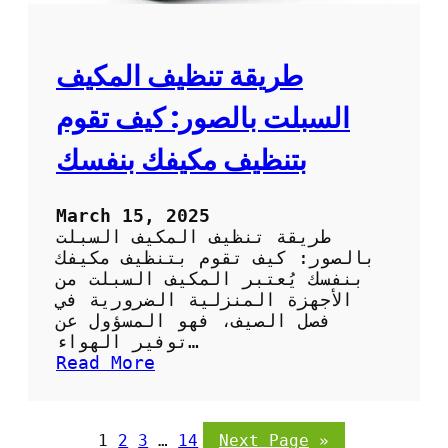
ف
ل
ا
ب
ل
ا
ص
طريقة تنظيف المكيف
ر
ح
د
ر
السبلت بالصور: كيف تقوم
ا
و
بتنظيف مكيفك بنفسك
ي
ب
ا
March 15, 2025
ل
طريقة تنظيف المكيف السبلت
ص
بالصور: كيف تقوم بتنظيف مكيفك
و
بنفسك يُعتبر المكيف السبلت من
ر
الأجهزة المنزلية الضرورية في
:
فصل الصيف، فهو المسؤول عن
خ
توفير الهواء…
ط
:
Read More
و
ط
ا
ر
ت
ي
1
2
3
…
14
Next Page
»
س
ق