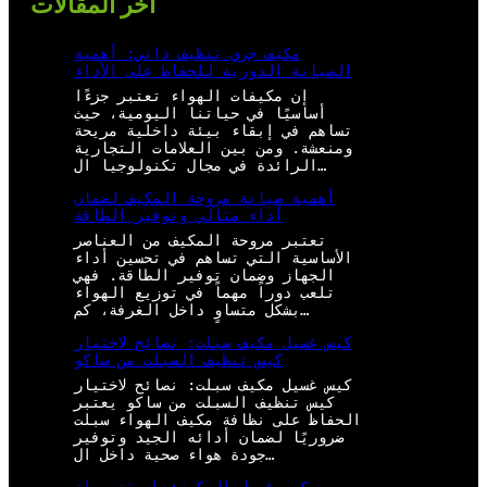
أخر المقالات
مكيف جري تنظيف ذاتي: أهمية
الصيانة الدورية للحفاظ على الأداء
إن مكيفات الهواء تعتبر جزءًا
أساسيًا في حياتنا اليومية، حيث
تساهم في إبقاء بيئة داخلية مريحة
ومنعشة. ومن بين العلامات التجارية
الرائدة في مجال تكنولوجيا ال…
أهمية صيانة مروحة المكيف لضمان
أداء مثالي وتوفير الطاقة
تعتبر مروحة المكيف من العناصر
الأساسية التي تساهم في تحسين أداء
الجهاز وضمان توفير الطاقة. فهي
تلعب دوراً مهماً في توزيع الهواء
بشكل متساوٍ داخل الغرفة، كم…
كيس غسيل مكيف سبلت: نصائح لاختيار
كيس تنظيف السبلت من ساكو
كيس غسيل مكيف سبلت: نصائح لاختيار
كيس تنظيف السبلت من ساكو يعتبر
الحفاظ على نظافة مكيف الهواء سبلت
ضروريًا لضمان أدائه الجيد وتوفير
جودة هواء صحية داخل ال…