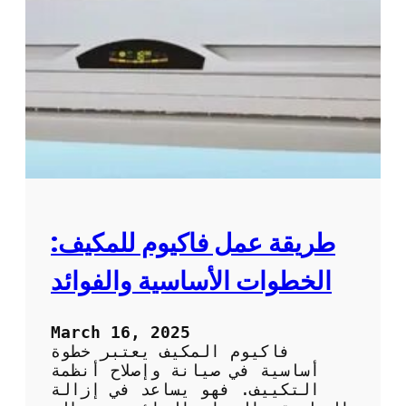
ت
س
ن
ي
ظ
ل
ي
ا
ف
ل
و
ت
ص
ك
ي
ي
ا
ي
ن
ف
ة
ب
ا
ط
ل
ر
طريقة عمل فاكيوم للمكيف:
ت
ي
ك
ق
الخطوات الأساسية والفوائد
ي
ة
ي
ف
ف
ع
March 16, 2025
ا
ا
فاكيوم المكيف يعتبر خطوة
ل
ل
أساسية في صيانة وإصلاح أنظمة
م
ة
التكييف. فهو يساعد في إزالة
ن
و