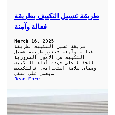
ا
ل
ت
ط
ر
طريقة غسيل التكييف بطريقة
ي
ق
فعالة وآمنة
ة
ا
ل
March 16, 2025
س
طريقة غسيل التكييف بطريقة
ه
فعالة وآمنة تعتبر طريقة غسيل
ل
التكييف من الأمور الضرورية
ة
للحفاظ على جودة أداء التكييف
و
وضمان سلامة استخدامه. فالتكييف
ا
يعمل على تنقي…
ل
:
Read More
ف
ط
ع
ر
ا
ي
ل
ق
ة
ة
ل
غ