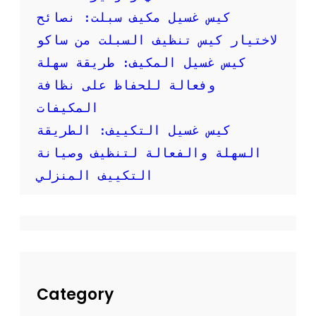
ص
كيس غسيل مكيف سبلت: نصائح
و
ر
لاختيار كيس تنظيف السبلت من ساكو
:
كيس غسيل المكيف: طريقة سهلة
ك
ي
وفعالة للحفاظ على نظافة
ف
المكيفات
ت
ق
كيس غسيل التكييف: الطريقة
و
السهلة والفعالة لتنظيف وصيانة
م
ب
التكييف المنزلي
ت
ن
ظ
ي
ف
م
ك
ي
Category
ف