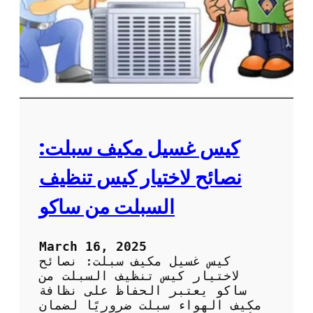
ع
ة
ل
م
ى
ر
ا
و
ل
ح
أ
ة
د
ا
ا
ل
ء
م
ك
كيس غسيل مكيف سبلت:
ي
ف
نصائح لاختيار كيس تنظيف
ل
ض
السبلت من ساكو
م
ا
ن
March 16, 2025
أ
كيس غسيل مكيف سبلت: نصائح
د
لاختيار كيس تنظيف السبلت من
ا
ساكو يعتبر الحفاظ على نظافة
ء
مكيف الهواء سبلت ضروريًا لضمان