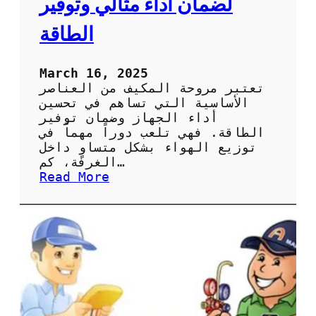
لضمان أداء مثالي وتوفير
ة
ا
الطاقة
ل
ص
ي
March 16, 2025
ا
تعتبر مروحة المكيف من العناصر
ن
الأساسية التي تساهم في تحسين
ة
أداء الجهاز وضمان توفير
ا
الطاقة. فهي تلعب دوراً مهماً في
ل
توزيع الهواء بشكل متساوٍ داخل
د
الغرفة، كم…
و
:
Read More
ر
أ
ي
ه
ة
م
ل
ي
ل
ة
ح
ص
ف
ي
ا
ا
ظ
ن