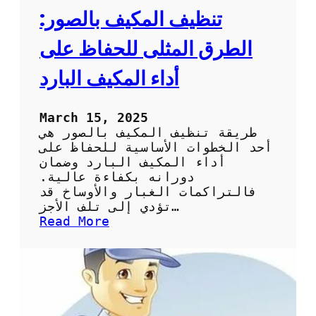
ي
تنظيف المكيف بالصور:
ف
:
الطرق المثلى للحفاظ على
ا
ل
أداء المكيف البارد
خ
ط
و
March 15, 2025
ا
طريقة تنظيف المكيف بالصور هي
ت
أحد الخطوات الأساسية للحفاظ على
ا
أداء المكيف البارد وضمان
ل
دورانه بكفاءة عالية.
أ
فالتراكمات الغبار والأوساخ قد
س
تؤدي إلى تلف الأجز…
ا
:
Read More
س
ت
ي
ن
ة
ظ
و
ي
ا
ف
ل
ا