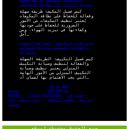
كيس غسيل المكيف: طريقة سهلة
وفعالة للحفاظ على نظافة المكيفات
كيس غسيل المكيف: طريقة سهلة
وفعالة للحفاظ على نظافة المكيفات
يُعتبر تنظيف المكيفات من الأمور
الضرورية للحفاظ على جودتها
وكفاءتها في تبريد الهواء. ومن
أجل…
كيس غسيل التكييف: الطريقة السهلة
والفعالة لتنظيف وصيانة التكييف
المنزلي
كيس غسيل التكييف: الطريقة السهلة
والفعالة لتنظيف وصيانة التكييف
المنزلي يعتبر تنظيف وصيانة
التكييف المنزلي من الأمور الهامة
التي يجب الاهتمام بها لضمان أد…
أفضل شركة
OKM Delta
تسويق
جولة في
luxor hurghada
Ranger
مدينة زيلامسي النمسا
بيع رولكس ياخت
ماستر
جمع الحقوق محفوظة لموقع