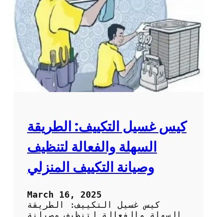
ل
ا
ت
ل
م
م
ن
ك
س
ي
ا
ف
ك
:
و
ط
ر
ي
ق
ة
كيس غسيل التكييف: الطريقة
س
ه
السهلة والفعالة لتنظيف
ل
ة
وصيانة التكييف المنزلي
و
ف
ع
March 16, 2025
ا
كيس غسيل التكييف: الطريقة
ل
السهلة والفعالة لتنظيف وصيانة