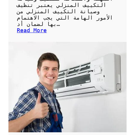
ة
التكييف المنزلي يعتبر تنظيف
ل
وصيانة التكييف المنزلي من
ل
الأمور الهامة التي يجب الاهتمام
ح
بها لضمان أد…
ف
:
Read More
ا
ك
ظ
ي
ع
س
ل
غ
ى
س
ن
ي
ظ
ل
ا
ا
ف
ل
ة
ت
ا
ك
ل
ي
م
ي
ك
ف
ي
:
ف
ا