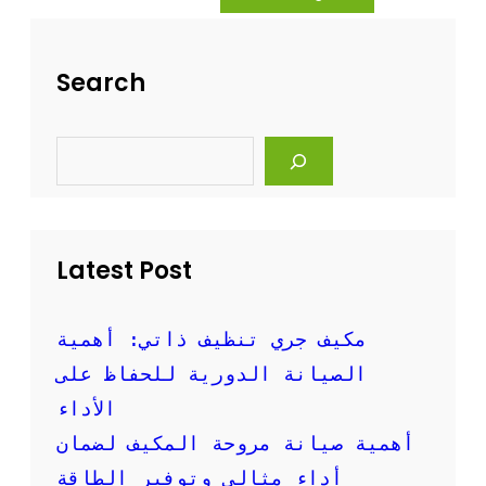
ه
ة
ل
ت
ة
ن
Search
و
ظ
ف
ي
ع
ف
S
ا
ا
e
ل
ل
a
ة
r
م
c
ك
h
ي
Latest Post
ف
ا
ل
س
مكيف جري تنظيف ذاتي: أهمية
ب
الصيانة الدورية للحفاظ على
ل
ت
الأداء
ب
أهمية صيانة مروحة المكيف لضمان
ا
ل
أداء مثالي وتوفير الطاقة