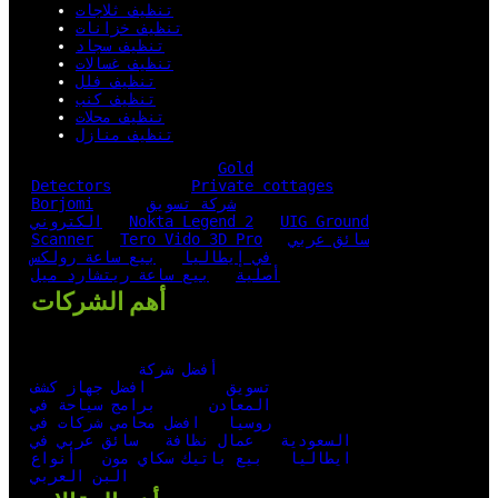
تنظيف ثلاجات
تنظيف خزانات
تنظيف سجاد
تنظيف غسالات
تنظيف فلل
تنظيف كنب
تنظيف محلات
تنظيف منازل
Gold
Detectors
Private cottages
شركة تسويق
Borjomi
UIG Ground
Nokta Legend 2
الكتروني
سائق عربي
Tero Vido 3D Pro
Scanner
في إيطاليا
بيع ساعة رولكس
أصلية
بيع ساعة ريتشارد ميل
أهم الشركات
أفضل شركة
تسويق
افضل جهاز كشف
المعادن
برامج سياحة في
روسيا
افضل محامي شركات في
السعودية
عمال نظافة
سائق عربي في
ايطاليا
بيع باتيك سكاي مون
أنواع
البن العربي