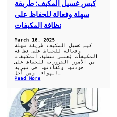
ا
كيس غسيل المكيف: طريقة
ئ
ح
سهلة وفعالة للحفاظ على
ل
ا
نظافة المكيفات
خ
ت
ي
March 16, 2025
ا
كيس غسيل المكيف: طريقة سهلة
ر
وفعالة للحفاظ على نظافة
ك
المكيفات يُعتبر تنظيف المكيفات
ي
من الأمور الضرورية للحفاظ على
س
جودتها وكفاءتها في تبريد
ت
الهواء. ومن أجل…
ن
:
Read More
ظ
ك
ي
ي
ف
س
ا
غ
ل
س
س
ي
ب
ل