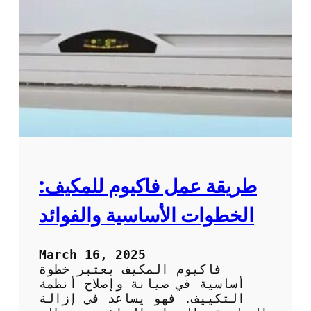
ت
س
ن
ي
ظ
ل
ي
ا
ف
ل
و
ت
ص
ك
ي
ي
ا
ي
ن
ف
ة
ب
ا
ط
ل
ر
طريقة عمل فاكيوم للمكيف:
ت
ي
ك
ق
الخطوات الأساسية والفوائد
ي
ة
ي
ف
ف
ع
March 16, 2025
ا
ا
فاكيوم المكيف يعتبر خطوة
ل
ل
أساسية في صيانة وإصلاح أنظمة
م
ة
التكييف. فهو يساعد في إزالة
ن
و