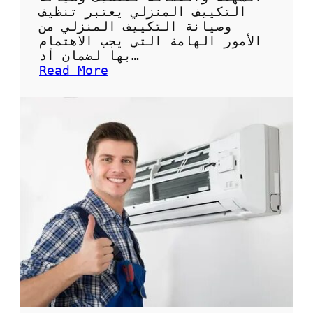
ة
التكييف المنزلي يعتبر تنظيف
ل
وصيانة التكييف المنزلي من
ل
الأمور الهامة التي يجب الاهتمام
ح
بها لضمان أد…
ف
:
Read More
ا
ك
ظ
ي
ع
س
ل
غ
ى
س
ن
ي
ظ
ل
ا
ا
ف
ل
ة
ت
ا
ك
ل
ي
م
ي
ك
ف
ي
:
ف
ا