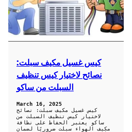
ع
ة
ل
م
ى
ر
ا
و
ل
ح
أ
ة
د
ا
ا
ل
ء
م
ك
كيس غسيل مكيف سبلت:
ي
ف
نصائح لاختيار كيس تنظيف
ل
ض
السبلت من ساكو
م
ا
ن
March 16, 2025
أ
كيس غسيل مكيف سبلت: نصائح
د
لاختيار كيس تنظيف السبلت من
ا
ساكو يعتبر الحفاظ على نظافة
ء
مكيف الهواء سبلت ضروريًا لضمان