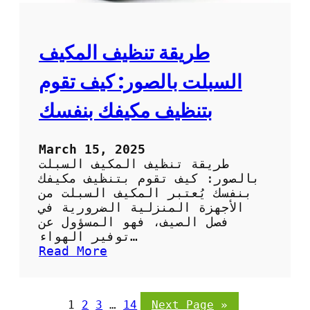
ف
ل
ا
ب
ل
ا
ص
طريقة تنظيف المكيف
ر
ح
د
ر
السبلت بالصور: كيف تقوم
ا
و
بتنظيف مكيفك بنفسك
ي
ب
ا
March 15, 2025
ل
طريقة تنظيف المكيف السبلت
ص
بالصور: كيف تقوم بتنظيف مكيفك
و
بنفسك يُعتبر المكيف السبلت من
ر
الأجهزة المنزلية الضرورية في
:
فصل الصيف، فهو المسؤول عن
خ
توفير الهواء…
ط
:
Read More
و
ط
ا
ر
ت
ي
1
2
3
…
14
Next Page
»
س
ق