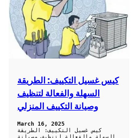
ل
ا
ت
ل
م
م
ن
ك
س
ي
ا
ف
ك
:
و
ط
ر
ي
ق
ة
كيس غسيل التكييف: الطريقة
س
ه
السهلة والفعالة لتنظيف
ل
ة
وصيانة التكييف المنزلي
و
ف
ع
March 16, 2025
ا
كيس غسيل التكييف: الطريقة
ل
السهلة والفعالة لتنظيف وصيانة