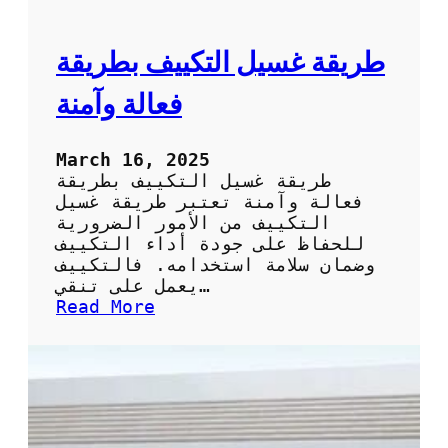
ا
ل
ت
ط
ر
طريقة غسيل التكييف بطريقة
ي
ق
فعالة وآمنة
ة
ا
ل
March 16, 2025
س
طريقة غسيل التكييف بطريقة
ه
فعالة وآمنة تعتبر طريقة غسيل
ل
التكييف من الأمور الضرورية
ة
للحفاظ على جودة أداء التكييف
و
وضمان سلامة استخدامه. فالتكييف
ا
يعمل على تنقي…
ل
:
Read More
ف
ط
ع
ر
ا
ي
ل
ق
ة
ة
ل
غ