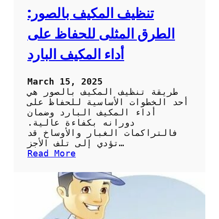
ي
تنظيف المكيف بالصور:
ف
:
الطرق المثلى للحفاظ على
ا
ل
أداء المكيف البارد
خ
ط
و
March 15, 2025
ا
طريقة تنظيف المكيف بالصور هي
ت
أحد الخطوات الأساسية للحفاظ على
ا
أداء المكيف البارد وضمان
ل
دورانه بكفاءة عالية.
أ
فالتراكمات الغبار والأوساخ قد
س
تؤدي إلى تلف الأجز…
ا
:
Read More
س
ت
ي
ن
ة
ظ
و
ي
ا
ف
ل
ا