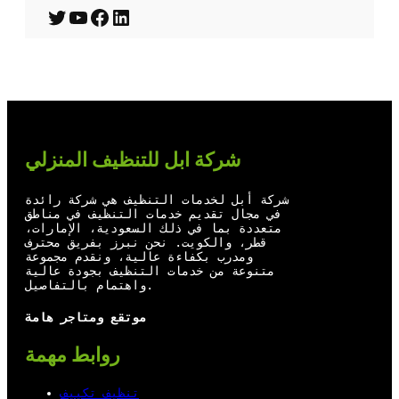
T
Y
F
L
w
o
a
i
i
u
c
n
t
T
e
k
t
u
b
e
شركة ابل للتنظيف المنزلي
e
b
o
d
r
e
o
I
شركة أبل لخدمات التنظيف هي شركة رائدة
في مجال تقديم خدمات التنظيف في مناطق
k
n
متعددة بما في ذلك السعودية، الإمارات،
قطر، والكويت. نحن نبرز بفريق محترف
ومدرب بكفاءة عالية، ونقدم مجموعة
متنوعة من خدمات التنظيف بجودة عالية
واهتمام بالتفاصيل.
موتقع ومتاجر هامة
روابط مهمة
تنظيف تكييف