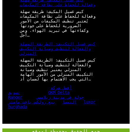
كيس غسيل المكيف: طريقة سهلة
وفعالة للحفاظ على نظافة المكيفات
كيس غسيل المكيف: طريقة سهلة
وفعالة للحفاظ على نظافة المكيفات
يُعتبر تنظيف المكيفات من الأمور
الضرورية للحفاظ على جودتها
وكفاءتها في تبريد الهواء. ومن
أجل…
كيس غسيل التكييف: الطريقة السهلة
والفعالة لتنظيف وصيانة التكييف
المنزلي
كيس غسيل التكييف: الطريقة السهلة
والفعالة لتنظيف وصيانة التكييف
المنزلي يعتبر تنظيف وصيانة
التكييف المنزلي من الأمور الهامة
التي يجب الاهتمام بها لضمان أد…
أفضل شركة
OKM Delta
تسويق
جولة في مدينة زيلامسي
Ranger
luxor
النمسا
بيع رولكس ياخت ماستر
hurghada
جمع الحقوق محفوظة لموقع