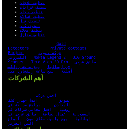
تنظيف ثلاجات
تنظيف خزانات
تنظيف سجاد
تنظيف غسالات
تنظيف فلل
تنظيف كنب
تنظيف محلات
تنظيف منازل
Gold
Detectors
Private cottages
شركة تسويق
Borjomi
UIG Ground
Nokta Legend 2
الكتروني
سائق عربي
Tero Vido 3D Pro
Scanner
في إيطاليا
بيع ساعة رولكس
أصلية
بيع ساعة ريتشارد ميل
أهم الشركات
أفضل شركة
تسويق
افضل جهاز كشف
المعادن
برامج سياحة في
روسيا
افضل محامي شركات في
السعودية
عمال نظافة
سائق عربي في
ايطاليا
بيع باتيك سكاي مون
أنواع
البن العربي