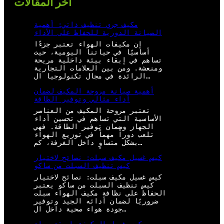
أخر المقالات
مكيف جري تنظيف ذاتي: أهمية
الصيانة الدورية للحفاظ على الأداء
إن مكيفات الهواء تعتبر جزءًا
أساسيًا في حياتنا اليومية، حيث
تساهم في إبقاء بيئة داخلية مريحة
ومنعشة. ومن بين العلامات التجارية
الرائدة في مجال تكنولوجيا ال…
أهمية صيانة مروحة المكيف لضمان
أداء مثالي وتوفير الطاقة
تعتبر مروحة المكيف من العناصر
الأساسية التي تساهم في تحسين أداء
الجهاز وضمان توفير الطاقة. فهي
تلعب دوراً مهماً في توزيع الهواء
بشكل متساوٍ داخل الغرفة، كم…
كيس غسيل مكيف سبلت: نصائح لاختيار
كيس تنظيف السبلت من ساكو
كيس غسيل مكيف سبلت: نصائح لاختيار
كيس تنظيف السبلت من ساكو يعتبر
الحفاظ على نظافة مكيف الهواء سبلت
ضروريًا لضمان أدائه الجيد وتوفير
جودة هواء صحية داخل ال…