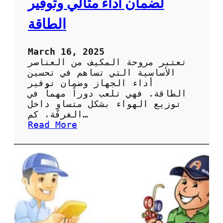
لضمان أداء مثالي وتوفير
ة
ا
الطاقة
ل
ص
ي
March 16, 2025
ا
تعتبر مروحة المكيف من العناصر
ن
الأساسية التي تساهم في تحسين
ة
أداء الجهاز وضمان توفير
ا
الطاقة. فهي تلعب دوراً مهماً في
ل
توزيع الهواء بشكل متساوٍ داخل
د
الغرفة، كم…
و
:
Read More
ر
أ
ي
ه
ة
م
ل
ي
ل
ة
ح
ص
ف
ي
ا
ا
ظ
ن