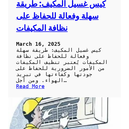
ا
كيس غسيل المكيف: طريقة
ئ
ح
سهلة وفعالة للحفاظ على
ل
ا
نظافة المكيفات
خ
ت
ي
March 16, 2025
ا
كيس غسيل المكيف: طريقة سهلة
ر
وفعالة للحفاظ على نظافة
ك
المكيفات يُعتبر تنظيف المكيفات
ي
من الأمور الضرورية للحفاظ على
س
جودتها وكفاءتها في تبريد
ت
الهواء. ومن أجل…
ن
:
Read More
ظ
ك
ي
ي
ف
س
ا
غ
ل
س
س
ي
ب
ل