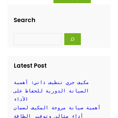
ه
ة
ل
ت
ة
ن
Search
و
ظ
ف
ي
ع
ف
S
ا
ا
e
ل
ل
a
ة
r
م
c
ك
h
ي
Latest Post
ف
ا
ل
س
مكيف جري تنظيف ذاتي: أهمية
ب
الصيانة الدورية للحفاظ على
ل
ت
الأداء
ب
أهمية صيانة مروحة المكيف لضمان
ا
ل
أداء مثالي وتوفير الطاقة