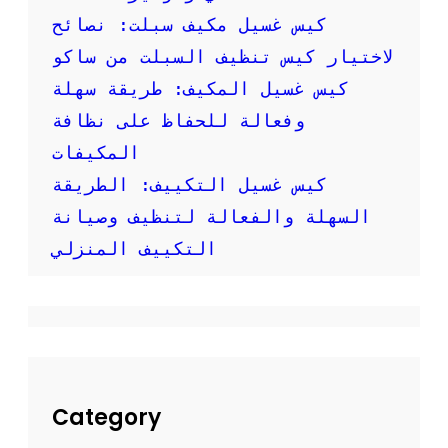
ص
كيس غسيل مكيف سبلت: نصائح
و
ر
لاختيار كيس تنظيف السبلت من ساكو
:
كيس غسيل المكيف: طريقة سهلة
ك
ي
وفعالة للحفاظ على نظافة
ف
المكيفات
ت
ق
كيس غسيل التكييف: الطريقة
و
السهلة والفعالة لتنظيف وصيانة
م
ب
التكييف المنزلي
ت
ن
ظ
ي
ف
م
ك
ي
Category
ف