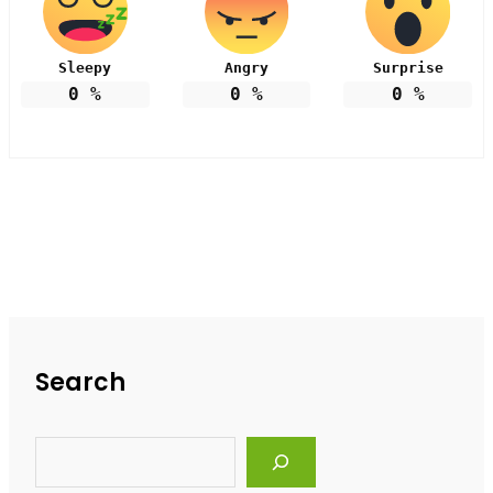
Sleepy
Angry
Surprise
0
%
0
%
0
%
Search
S
e
a