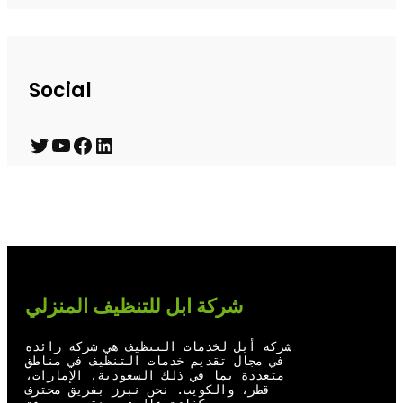
Social
T
Y
F
L
w
o
a
i
i
u
c
n
t
T
e
k
t
u
b
e
e
b
o
d
شركة ابل للتنظيف المنزلي
r
e
o
I
شركة أبل لخدمات التنظيف هي شركة رائدة
k
n
في مجال تقديم خدمات التنظيف في مناطق
متعددة بما في ذلك السعودية، الإمارات،
قطر، والكويت. نحن نبرز بفريق محترف