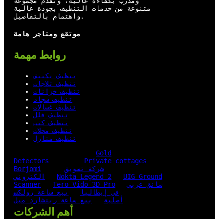
ومدرب بكفاءة عالية، ونقدم مجموعة
متنوعة من خدمات التنظيف بجودة عالية
واهتمام بالتفاصيل.
موتقع ومتاجر هامة
روابط مهمة
تنظيف تكييف
تنظيف ثلاجات
تنظيف خزانات
تنظيف سجاد
تنظيف غسالات
تنظيف فلل
تنظيف كنب
تنظيف محلات
تنظيف منازل
Gold
Detectors
Private cottages
شركة تسويق
Borjomi
UIG Ground
Nokta Legend 2
الكتروني
سائق عربي
Tero Vido 3D Pro
Scanner
في إيطاليا
بيع ساعة رولكس
أصلية
بيع ساعة ريتشارد ميل
أهم الشركات