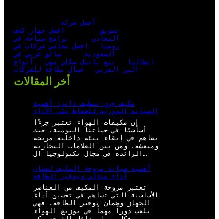
أفضل شركة
تسويق
افضل جهاز كشف
المعادن
برامج سياحة في
روسيا
افضل محامي شركات في
السعودية
سائق عربي في
ايطاليا
بيع باتيك سكاي مون
أنواع
البن العربي
عمال نظافة للشركات
أخر المقالات
مكيف جري تنظيف ذاتي: أهمية
الصيانة الدورية للحفاظ على الأداء
إن مكيفات الهواء تعتبر جزءًا
أساسيًا في حياتنا اليومية، حيث
تساهم في إبقاء بيئة داخلية مريحة
ومنعشة. ومن بين العلامات التجارية
الرائدة في مجال تكنولوجيا ال…
أهمية صيانة مروحة المكيف لضمان
أداء مثالي وتوفير الطاقة
تعتبر مروحة المكيف من العناصر
الأساسية التي تساهم في تحسين أداء
الجهاز وضمان توفير الطاقة. فهي
تلعب دوراً مهماً في توزيع الهواء
بشكل متساوٍ داخل الغرفة، كم…