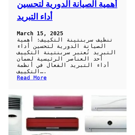
ي
أهمية الصيانة الدورية لتحسين
ة
ا
أداء التبريد
ل
ا
س
March 15, 2025
ت
تنظيف سربنتينة التكييف: أهمية
ف
الصيانة الدورية لتحسين أداء
ا
التبريد تُعتبر سربنتينة التكييف
د
أحد العناصر الرئيسية لضمان
ة
أداء التبريد الفعال في أنظمة
ا
التكييف….
ل
:
Read More
ق
ت
ص
ن
و
ظ
ى
ي
م
ف
ن
س
ت
ر
ق
ب
ن
ن