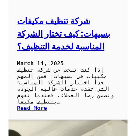
ئ
ا
ة
ل
خ
شركة تنظيف مكيفات
ا
ر
بسيهات: كيف تختار الشركة
ج
ي
المناسبة لخدمة التنظيف؟
ة
ل
ل
March 14, 2025
ت
إذا كنت تبحث عن شركة تنظيف
ك
مكيفات في بسيهات، فمن المهم
ي
جداً اختيار الشركة المناسبة
ي
التي تقدم خدمات عالية الجودة
ف
وتضمن رضا العملاء. فعندما تقوم
:
بتنظيف مكيفا…
ك
:
Read More
ي
ش
ف
ر
ت
ك
ح
ة