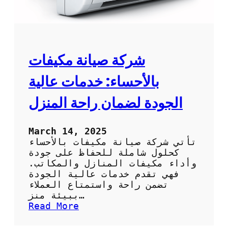
و
م
ي
ة
:
ا
ت
ل
ق
ت
ن
شركة صيانة مكيفات
ن
ي
ظ
ة
بالأحساء: خدمات عالية
ي
م
ف
ب
الجودة لضمان راحة المنزل
؟
ت
ك
ر
March 14, 2025
ة
تأتي شركة صيانة مكيفات بالأحساء
ل
كحلول شاملة للحفاظ على جودة
ت
وأداء مكيفات المنازل والمكاتب.
ب
فهي تقدم خدمات عالية الجودة
ر
تضمن راحة واستمتاع العملاء
ي
ببيئة منز…
د
:
Read More
ا
ش
ل
ر