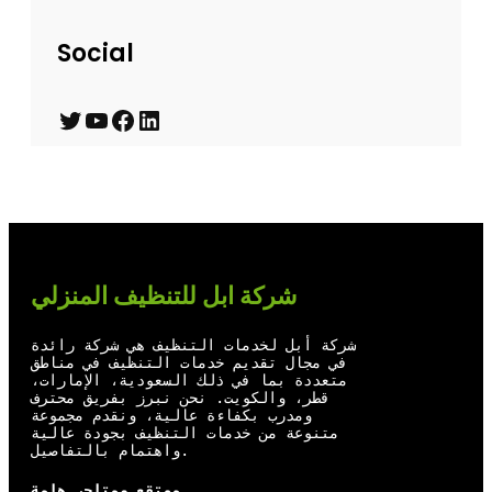
Social
T
Y
F
L
w
o
a
i
i
u
c
n
t
T
e
k
t
u
b
e
شركة ابل للتنظيف المنزلي
e
b
o
d
r
e
o
I
شركة أبل لخدمات التنظيف هي شركة رائدة
في مجال تقديم خدمات التنظيف في مناطق
k
n
متعددة بما في ذلك السعودية، الإمارات،
قطر، والكويت. نحن نبرز بفريق محترف
ومدرب بكفاءة عالية، ونقدم مجموعة
متنوعة من خدمات التنظيف بجودة عالية
واهتمام بالتفاصيل.
موتقع ومتاجر هامة