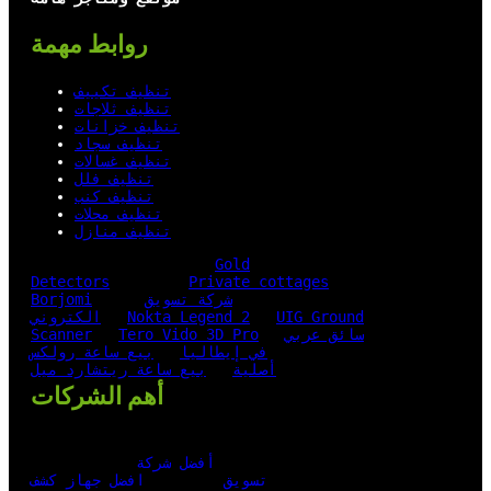
روابط مهمة
تنظيف تكييف
تنظيف ثلاجات
تنظيف خزانات
تنظيف سجاد
تنظيف غسالات
تنظيف فلل
تنظيف كنب
تنظيف محلات
تنظيف منازل
Gold
Detectors
Private cottages
شركة تسويق
Borjomi
UIG Ground
Nokta Legend 2
الكتروني
سائق عربي
Tero Vido 3D Pro
Scanner
في إيطاليا
بيع ساعة رولكس
أصلية
بيع ساعة ريتشارد ميل
أهم الشركات
أفضل شركة
تسويق
افضل جهاز كشف