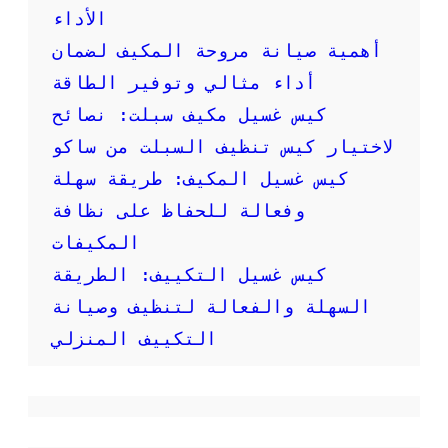
:
الأداء
خ
أهمية صيانة مروحة المكيف لضمان
د
م
أداء مثالي وتوفير الطاقة
ا
كيس غسيل مكيف سبلت: نصائح
ت
ع
لاختيار كيس تنظيف السبلت من ساكو
ا
كيس غسيل المكيف: طريقة سهلة
ل
ي
وفعالة للحفاظ على نظافة
ة
المكيفات
ا
ل
كيس غسيل التكييف: الطريقة
ج
و
السهلة والفعالة لتنظيف وصيانة
د
التكييف المنزلي
ة
ل
ض
م
ا