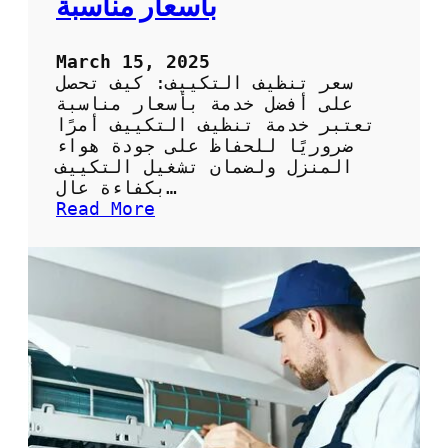
بأسعار مناسبة
ة
ص
ح
March 15, 2025
ي
سعر تنظيف التكييف: كيف تحصل
ح
على أفضل خدمة بأسعار مناسبة
ة
تعتبر خدمة تنظيف التكييف أمرًا
و
ضروريًا للحفاظ على جودة هواء
ف
المنزل ولضمان تشغيل التكييف
ع
بكفاءة عال…
ا
:
Read More
ل
س
ة
ع
ر
ت
ن
ظ
ي
ف
ا
ل
ت