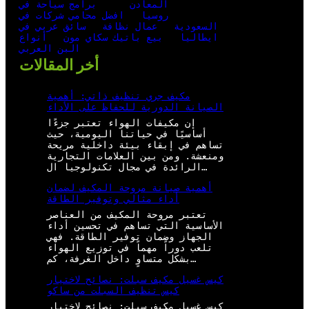
المعادن
برامج سياحة في
روسيا
افضل محامي شركات في
السعودية
عمال نظافة
سائق عربي في
ايطاليا
بيع باتيك سكاي مون
أنواع
البن العربي
أخر المقالات
مكيف جري تنظيف ذاتي: أهمية
الصيانة الدورية للحفاظ على الأداء
إن مكيفات الهواء تعتبر جزءًا
أساسيًا في حياتنا اليومية، حيث
تساهم في إبقاء بيئة داخلية مريحة
ومنعشة. ومن بين العلامات التجارية
الرائدة في مجال تكنولوجيا ال…
أهمية صيانة مروحة المكيف لضمان
أداء مثالي وتوفير الطاقة
تعتبر مروحة المكيف من العناصر
الأساسية التي تساهم في تحسين أداء
الجهاز وضمان توفير الطاقة. فهي
تلعب دوراً مهماً في توزيع الهواء
بشكل متساوٍ داخل الغرفة، كم…
كيس غسيل مكيف سبلت: نصائح لاختيار
كيس تنظيف السبلت من ساكو
كيس غسيل مكيف سبلت: نصائح لاختيار