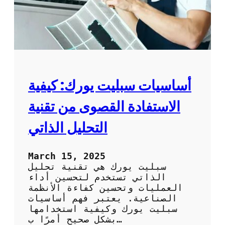
ك
ي
ي
ف
:
ك
ي
ف
أساسيات سبليت يورك: كيفية
ت
ح
الاستفادة القصوى من تقنية
ص
ل
التحليل الذاتي
ع
ل
ى
March 15, 2025
أ
سبليت يورك هي تقنية تحليل
ف
الذاتي تستخدم لتحسين أداء
ض
العمليات وتحسين كفاءة الأنظمة
ل
الصناعية. يعتبر فهم أساسيات
خ
سبليت يورك وكيفية استخدامها
د
بشكل صحيح أمرًا ب…