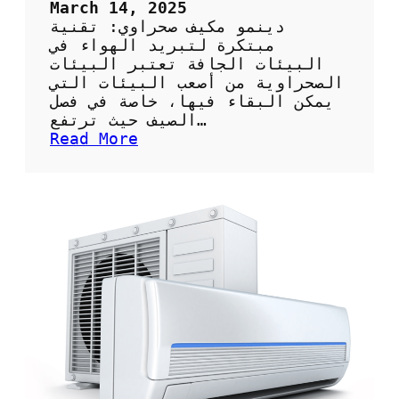
ف
ت
March 14, 2025
ي
خ
دينمو مكيف صحراوي: تقنية
ر
ت
مبتكرة لتبريد الهواء في
ا
ا
البيئات الجافة تعتبر البيئات
ل
ر
الصحراوية من أصعب البيئات التي
ط
ا
يمكن البقاء فيها، خاصة في فصل
ا
ل
الصيف حيث ترتفع…
ق
ش
:
Read More
ة
ر
د
؟
ك
ي
ة
ن
ا
م
ل
و
م
م
ن
ك
ا
ي
س
ف
ب
ص
ة
ح
ل
ر
خ
ا
د