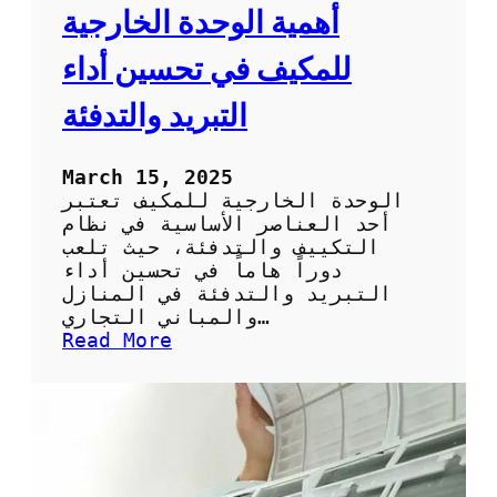
ل
ح
أهمية الوحدة الخارجية
ت
ص
ب
ا
للمكيف في تحسين أداء
ر
ن
ي
:
التبريد والتدفئة
د
ك
ي
ف
March 15, 2025
ي
الوحدة الخارجية للمكيف تعتبر
ة
أحد العناصر الأساسية في نظام
ا
التكييف والتدفئة، حيث تلعب
ل
دوراً هاماً في تحسين أداء
ح
التبريد والتدفئة في المنازل
ف
والمباني التجاري…
ا
:
Read More
ظ
أ
ع
ه
ل
م
ى
ي
أ
ة
د
ا