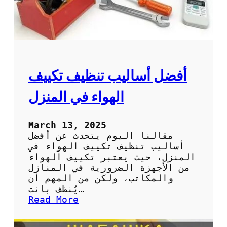
ل
ا
ت
ب
ا
ل
ا
ح
أفضل أساليب تنظيف تكييف
س
ا
الهواء في المنزل
ء
:
ا
March 13, 2025
ل
مقالنا اليوم يتحدث عن أفضل
ح
أساليب تنظيف تكييف الهواء في
ل
المنزل، حيث يعتبر تكييف الهواء
ا
من الأجهزة الضرورية في المنازل
ل
والمكاتب، ولكن من المهم أن
أ
يُنظف بانت…
م
:
Read More
ث
أ
ل
ف