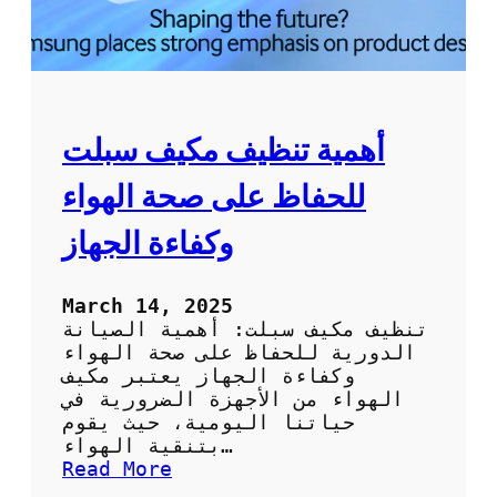
ك
ة
ص
ي
ا
ن
أهمية تنظيف مكيف سبلت
ة
ت
للحفاظ على صحة الهواء
ك
ي
وكفاءة الجهاز
ي
ف
م
March 14, 2025
ح
تنظيف مكيف سبلت: أهمية الصيانة
ت
الدورية للحفاظ على صحة الهواء
ر
وكفاءة الجهاز يعتبر مكيف
ف
الهواء من الأجهزة الضرورية في
ة
حياتنا اليومية، حيث يقوم
ل
بتنقية الهواء…
ر
:
Read More
ا
أ