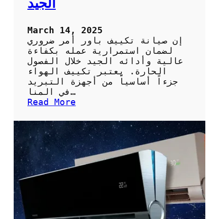
الجيد
ة
ا
ل
March 14, 2025
ه
إن صيانة تكييف باور أمر ضروري
و
لضمان استمرارية عمله بكفاءة
ا
عالية وأدائه الجيد خلال الفصول
ء
الحارة. يعتبر تكييف الهواء
ف
جزءاً أساسياً من أجهزة التبريد
ي
في المنا…
م
:
Read More
ن
أ
ز
ه
ل
م
ك
ي
ة
و
ط
ر
ق
ص
ي