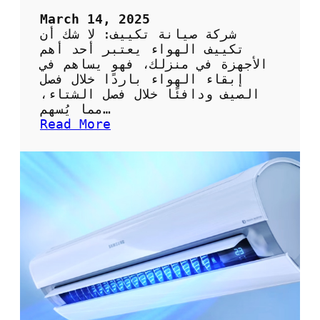
ي
ف
March 14, 2025
ب
شركة صيانة تكييف: لا شك أن
ك
تكييف الهواء يعتبر أحد أهم
ف
الأجهزة في منزلك، فهو يساهم في
ا
إبقاء الهواء باردًا خلال فصل
ء
الصيف ودافئًا خلال فصل الشتاء،
ة
مما يُسهم…
ع
:
Read More
ا
أ
ل
ه
ي
م
ة
ي
ة
ا
خ
ت
ي
ا
ر
ش
ر