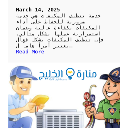
ا
ظ
March 14, 2025
ع
خدمة تنظيف المكيفات هي خدمة
ل
ضرورية للحفاظ على أداء
ى
المكيفات بكفاءة عالية وضمان
ص
استمرارية عملها بشكل مثالي.
ح
فإن تنظيف المكيفات بشكل فعال
ة
يعتبر أمراً هاماً ل…
ا
:
Read More
ل
ك
ه
ي
و
ف
ا
ي
ء
ة
و
ا
ك
ل
ف
ا
ا
س
ء
ت
ة
ف
ا
ا