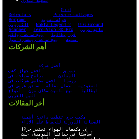
تنظيف منازل
Gold
Detectors
Private cottages
شركة تسويق
Borjomi
UIG Ground
Nokta Legend 2
الكتروني
سائق عربي
Tero Vido 3D Pro
Scanner
في إيطاليا
بيع ساعة رولكس
أصلية
بيع ساعة ريتشارد ميل
أهم الشركات
أفضل شركة
تسويق
افضل جهاز كشف
المعادن
برامج سياحة في
روسيا
افضل محامي شركات في
السعودية
عمال نظافة
سائق عربي في
ايطاليا
بيع باتيك سكاي مون
أنواع
البن العربي
أخر المقالات
مكيف جري تنظيف ذاتي: أهمية
الصيانة الدورية للحفاظ على الأداء
إن مكيفات الهواء تعتبر جزءًا
أساسيًا في حياتنا اليومية، حيث