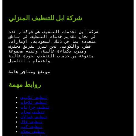
t
T
e
k
t
u
b
e
شركة ابل للتنظيف المنزلي
e
b
o
d
r
e
o
I
شركة أبل لخدمات التنظيف هي شركة رائدة
في مجال تقديم خدمات التنظيف في مناطق
k
n
متعددة بما في ذلك السعودية، الإمارات،
قطر، والكويت. نحن نبرز بفريق محترف
ومدرب بكفاءة عالية، ونقدم مجموعة
متنوعة من خدمات التنظيف بجودة عالية
واهتمام بالتفاصيل.
موتقع ومتاجر هامة
روابط مهمة
تنظيف تكييف
تنظيف ثلاجات
تنظيف خزانات
تنظيف سجاد
تنظيف غسالات
تنظيف فلل
تنظيف كنب
تنظيف محلات