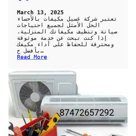
ل
ص
March 13, 2025
ي
تعتبر شركة غسيل مكيفات بالأحساء
ا
الحل الأمثل لجميع احتياجات
ن
صيانة وتنظيف مكيفاتك المنزلية.
ة
إذا كنت تبحث عن خدمة موثوقة
ا
ومحترفة للحفاظ على أداء مكيفك
ل
بأفضل ح…
د
:
Read More
و
ش
ر
ر
ي
ك
ة
ة
ل
غ
أ
س
د
ي
ا
ل
ء
م
أ
ك
ف
ي
ض
ف