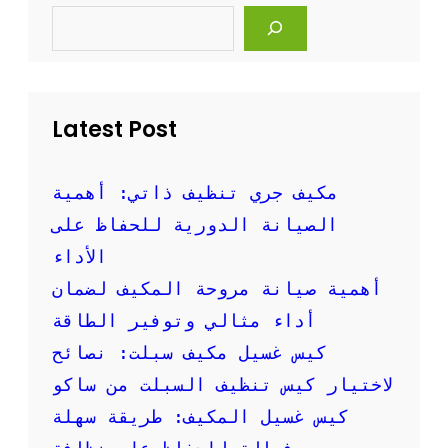
S
م
e
ا
a
ل
r
c
ع
h
ن
ط
Latest Post
ر
ي
ق
مكيف جري تنظيف ذاتي: أهمية
ت
الصيانة الدورية للحفاظ على
خ
ف
الأداء
ي
أهمية صيانة مروحة المكيف لضمان
ض
س
أداء مثالي وتوفير الطاقة
ع
كيس غسيل مكيف سبلت: نصائح
ر
ت
لاختيار كيس تنظيف السبلت من ساكو
ن
كيس غسيل المكيف: طريقة سهلة
ظ
ي