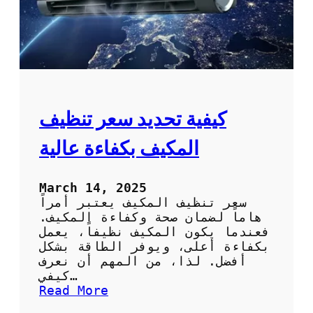
ا
ن
ة
ت
ك
ي
ي
ف
كيفية تحديد سعر تنظيف
ب
ا
المكيف بكفاءة عالية
و
ر
ل
March 14, 2025
ض
سعر تنظيف المكيف يعتبر أمراً
م
هاماً لضمان صحة وكفاءة المكيف.
ا
فعندما يكون المكيف نظيفاً، يعمل
ن
بكفاءة أعلى، ويوفر الطاقة بشكل
ك
أفضل. لذا، من المهم أن نعرف
ف
كيفي…
ا
:
Read More
ء
ك