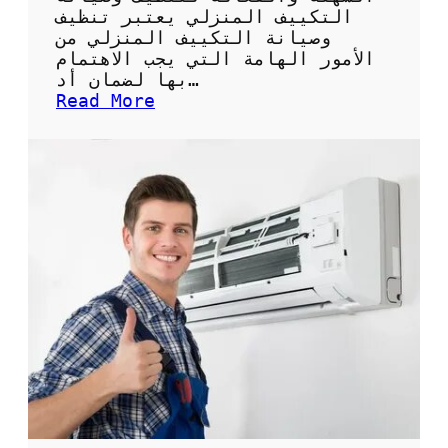
ة
التكييف المنزلي يعتبر تنظيف
ل
وصيانة التكييف المنزلي من
ل
الأمور الهامة التي يجب الاهتمام
ح
بها لضمان أد…
ف
:
Read More
ا
ك
ظ
ي
ع
س
ل
غ
ى
س
ن
ي
ظ
ل
ا
ا
ف
ل
ة
ت
ا
ك
ل
ي
م
ي
ك
ف
ي
:
ف
ا