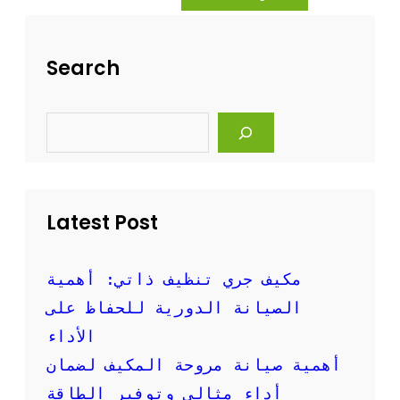
ه
ة
ل
ت
ة
ن
Search
و
ظ
ف
ي
ع
ف
S
ا
ا
e
ل
ل
a
ة
r
م
c
ك
h
ي
Latest Post
ف
ا
ل
س
مكيف جري تنظيف ذاتي: أهمية
ب
الصيانة الدورية للحفاظ على
ل
ت
الأداء
ب
أهمية صيانة مروحة المكيف لضمان
ا
ل
أداء مثالي وتوفير الطاقة