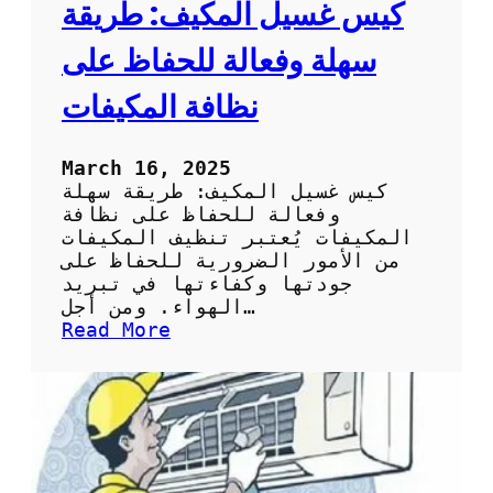
ا
كيس غسيل المكيف: طريقة
ئ
ح
سهلة وفعالة للحفاظ على
ل
ا
نظافة المكيفات
خ
ت
ي
March 16, 2025
ا
كيس غسيل المكيف: طريقة سهلة
ر
وفعالة للحفاظ على نظافة
ك
المكيفات يُعتبر تنظيف المكيفات
ي
من الأمور الضرورية للحفاظ على
س
جودتها وكفاءتها في تبريد
ت
الهواء. ومن أجل…
ن
:
Read More
ظ
ك
ي
ي
ف
س
ا
غ
ل
س
س
ي
ب
ل