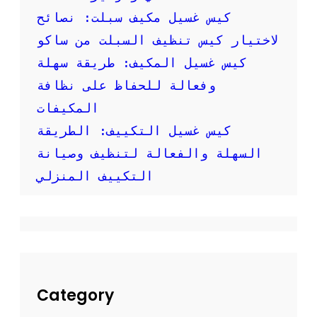
ص
كيس غسيل مكيف سبلت: نصائح
و
ر
لاختيار كيس تنظيف السبلت من ساكو
:
كيس غسيل المكيف: طريقة سهلة
ك
ي
وفعالة للحفاظ على نظافة
ف
المكيفات
ت
ق
كيس غسيل التكييف: الطريقة
و
السهلة والفعالة لتنظيف وصيانة
م
ب
التكييف المنزلي
ت
ن
ظ
ي
ف
م
ك
ي
Category
ف