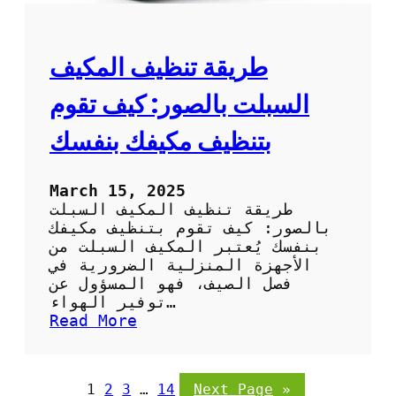
ف
ل
ا
ب
ل
ا
ص
طريقة تنظيف المكيف
ر
ح
د
ر
السبلت بالصور: كيف تقوم
ا
و
بتنظيف مكيفك بنفسك
ي
ب
ا
March 15, 2025
ل
طريقة تنظيف المكيف السبلت
ص
بالصور: كيف تقوم بتنظيف مكيفك
و
بنفسك يُعتبر المكيف السبلت من
ر
الأجهزة المنزلية الضرورية في
:
فصل الصيف، فهو المسؤول عن
خ
توفير الهواء…
ط
:
Read More
و
ط
ا
ر
ت
ي
1
2
3
…
14
Next Page
»
س
ق