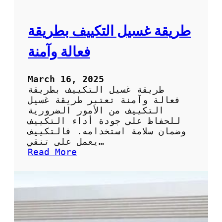
ا
ل
ت
ط
ر
طريقة غسيل التكييف بطريقة
ي
ق
فعالة وآمنة
ة
ا
ل
March 16, 2025
س
طريقة غسيل التكييف بطريقة
ه
فعالة وآمنة تعتبر طريقة غسيل
ل
التكييف من الأمور الضرورية
ة
للحفاظ على جودة أداء التكييف
و
وضمان سلامة استخدامه. فالتكييف
ا
يعمل على تنقي…
ل
:
Read More
ف
ط
ع
ر
ا
ي
ل
ق
ة
ة
ل
غ