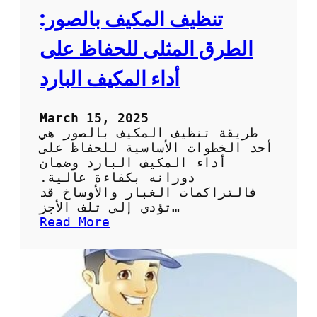
ي
تنظيف المكيف بالصور:
ف
:
الطرق المثلى للحفاظ على
ا
ل
أداء المكيف البارد
خ
ط
و
March 15, 2025
ا
طريقة تنظيف المكيف بالصور هي
ت
أحد الخطوات الأساسية للحفاظ على
ا
أداء المكيف البارد وضمان
ل
دورانه بكفاءة عالية.
أ
فالتراكمات الغبار والأوساخ قد
س
تؤدي إلى تلف الأجز…
ا
:
Read More
س
ت
ي
ن
ة
ظ
و
ي
ا
ف
ل
ا