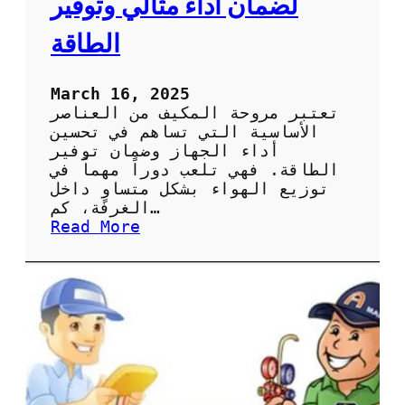
لضمان أداء مثالي وتوفير
ة
ا
الطاقة
ل
ص
ي
March 16, 2025
ا
تعتبر مروحة المكيف من العناصر
ن
الأساسية التي تساهم في تحسين
ة
أداء الجهاز وضمان توفير
ا
الطاقة. فهي تلعب دوراً مهماً في
ل
توزيع الهواء بشكل متساوٍ داخل
د
الغرفة، كم…
و
:
Read More
ر
أ
ي
ه
ة
م
ل
ي
ل
ة
ح
ص
ف
ي
ا
ا
ظ
ن