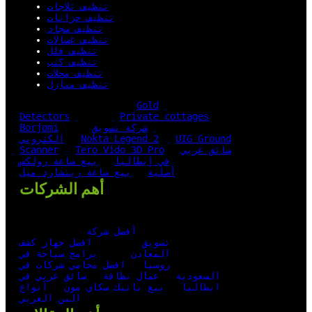
تنظيف ثلاجات
تنظيف خزانات
تنظيف سجاد
تنظيف غسالات
تنظيف فلل
تنظيف كنب
تنظيف محلات
تنظيف منازل
Gold
Detectors
Private cottages
شركة تسويق
Borjomi
UIG Ground
Nokta Legend 2
الكتروني
سائق عربي
Tero Vido 3D Pro
Scanner
في إيطاليا
بيع ساعة رولكس
أصلية
بيع ساعة ريتشارد ميل
أهم الشركات
أفضل شركة
تسويق
افضل جهاز كشف
المعادن
برامج سياحة في
روسيا
افضل محامي شركات في
السعودية
عمال نظافة
سائق عربي في
ايطاليا
بيع باتيك سكاي مون
أنواع
البن العربي