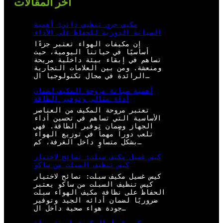
أخر المقالات
مكيف جري تنظيف ذاتي: أهمية
الصيانة الدورية للحفاظ على الأداء
إن مكيفات الهواء تعتبر جزءًا
أساسيًا في حياتنا اليومية، حيث
تساهم في إبقاء بيئة داخلية مريحة
ومنعشة. ومن بين العلامات التجارية
الرائدة في مجال تكنولوجيا ال…
أهمية صيانة مروحة المكيف لضمان
أداء مثالي وتوفير الطاقة
تعتبر مروحة المكيف من العناصر
الأساسية التي تساهم في تحسين أداء
الجهاز وضمان توفير الطاقة. فهي
تلعب دوراً مهماً في توزيع الهواء
بشكل متساوٍ داخل الغرفة، كم…
كيس غسيل مكيف سبلت: نصائح لاختيار
كيس تنظيف السبلت من ساكو
كيس غسيل مكيف سبلت: نصائح لاختيار
كيس تنظيف السبلت من ساكو يعتبر
الحفاظ على نظافة مكيف الهواء سبلت
ضروريًا لضمان أدائه الجيد وتوفير
جودة هواء صحية داخل ال…