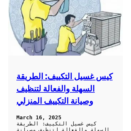
ل
ا
ت
ل
م
م
ن
ك
س
ي
ا
ف
ك
:
و
ط
ر
ي
ق
ة
كيس غسيل التكييف: الطريقة
س
ه
السهلة والفعالة لتنظيف
ل
ة
وصيانة التكييف المنزلي
و
ف
ع
March 16, 2025
ا
كيس غسيل التكييف: الطريقة
ل
السهلة والفعالة لتنظيف وصيانة