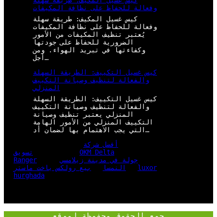
كيس غسيل المكيف: طريقة سهلة
وفعالة للحفاظ على نظافة المكيفات
كيس غسيل المكيف: طريقة سهلة
وفعالة للحفاظ على نظافة المكيفات
يُعتبر تنظيف المكيفات من الأمور
الضرورية للحفاظ على جودتها
وكفاءتها في تبريد الهواء. ومن
أجل…
كيس غسيل التكييف: الطريقة السهلة
والفعالة لتنظيف وصيانة التكييف
المنزلي
كيس غسيل التكييف: الطريقة السهلة
والفعالة لتنظيف وصيانة التكييف
المنزلي يعتبر تنظيف وصيانة
التكييف المنزلي من الأمور الهامة
التي يجب الاهتمام بها لضمان أد…
أفضل شركة
OKM Delta
تسويق
جولة في مدينة زيلامسي
Ranger
luxor
النمسا
بيع رولكس ياخت ماستر
hurghada
جمع الحقوق محفوظة لموقع