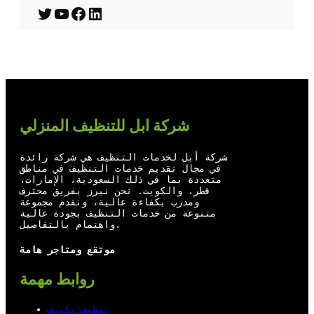
T
Y
F
L
w
o
a
i
i
u
c
n
t
T
e
k
t
u
b
e
شركة ابل للتنظيف المنزلي
e
b
o
d
r
e
o
I
شركة أبل لخدمات التنظيف هي شركة رائدة
في مجال تقديم خدمات التنظيف في مناطق
k
n
متعددة بما في ذلك السعودية، الإمارات،
قطر، والكويت. نحن نبرز بفريق محترف
ومدرب بكفاءة عالية، ونقدم مجموعة
متنوعة من خدمات التنظيف بجودة عالية
واهتمام بالتفاصيل.
موتقع ومتاجر هامة
روابط مهمة
تنظيف تكييف