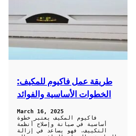
ت
س
ن
ي
ظ
ل
ي
ا
ف
ل
و
ت
ص
ك
ي
ي
ا
ي
ن
ف
ة
ب
ا
ط
ل
ر
طريقة عمل فاكيوم للمكيف:
ت
ي
ك
ق
الخطوات الأساسية والفوائد
ي
ة
ي
ف
ف
ع
March 16, 2025
ا
ا
فاكيوم المكيف يعتبر خطوة
ل
ل
أساسية في صيانة وإصلاح أنظمة
م
ة
التكييف. فهو يساعد في إزالة
ن
و