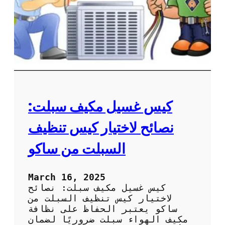
ع
ة
ل
م
ى
ر
ا
و
ل
ح
أ
ة
د
ا
ا
ل
ء
م
ك
كيس غسيل مكيف سبلت:
ي
ف
نصائح لاختيار كيس تنظيف
ل
ض
السبلت من ساكو
م
ا
ن
March 16, 2025
أ
كيس غسيل مكيف سبلت: نصائح
د
لاختيار كيس تنظيف السبلت من
ا
ساكو يعتبر الحفاظ على نظافة
ء
مكيف الهواء سبلت ضروريًا لضمان